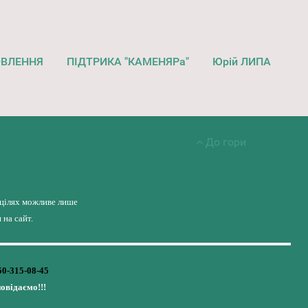
ОВЛЕННЯ
ПІДТРИКА "КАМЕНЯРа"
Юрій ЛИПА
До гори
 цілях можливе лише
на сайт.
50-315-08-45
повідаємо!!!