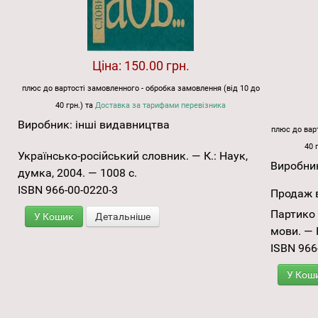
Ціна:
150.00 грн.
плюс до вартості замовленного - обробка замовлення (від 10 до
40 грн.) та
Доставка за тарифами перевізника
Виробник:
інші видавництва
плюс до варт
40 
Українсько-російський словник. — К.: Наук,
Виробни
думка, 2004. — 1008 с.
ISBN 966-00-0220-3
Продаж в
Партико 
У Кошик
Детальніше
мови. — К
ISBN 966
У Кош