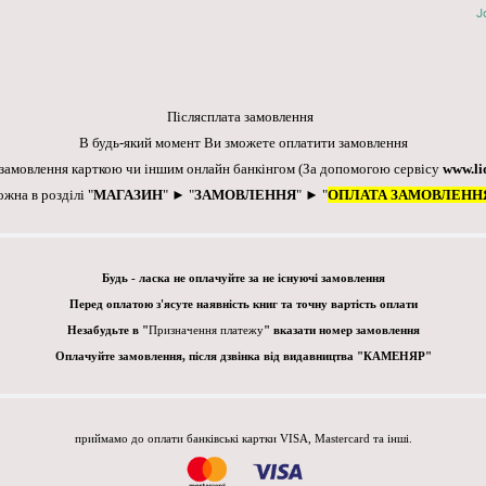
J
Післясплата замовлення
В будь-який момент Ви зможете оплатити замовлення
 замовлення карткою чи іншим онлайн банкінгом
(За допомогою сервісу
www.li
ожна в розділі "
МАГАЗИН
" ► "
ЗАМОВЛЕННЯ
" ► "
ОПЛАТА ЗАМОВЛЕНН
Будь - ласка не оплачуйте за не існуючі замовлення
Перед оплатою з'ясуте наявність книг та точну вартість оплати
Незабудьте в "
Призначення платежу
" вказати номер замовлення
Оплачуйте замовлення, після дзвінка від видавництва "КАМЕНЯР"
приймамо до оплати банківські картки VISA, Mastercard та інші.