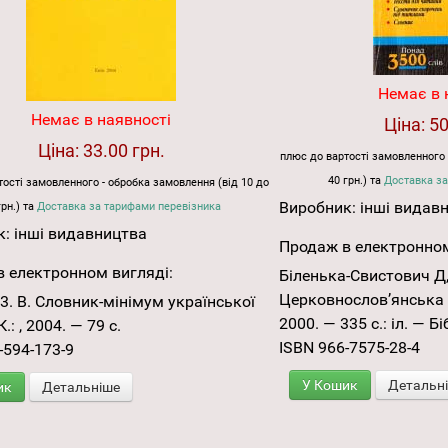
Немає в 
Немає в наявності
Ціна:
50
Ціна:
33.00 грн.
плюс до вартості замовленного 
40 грн.) та
Доставка за
ості замовленного - обробка замовлення (від 10 до
Виробник:
інші видав
грн.) та
Доставка за тарифами перевізника
к:
інші видавництва
Продаж в електронном
 електронном вигляді:
Біленька-Свистович Д,
Церковнослов’янська 
3. В. Словник-мінімум української
2000. — 335 с.: іл. — Бі
.: , 2004. — 79 с.
ISBN 966-7575-28-4
-594-173-9
У Кошик
Детальн
ик
Детальніше