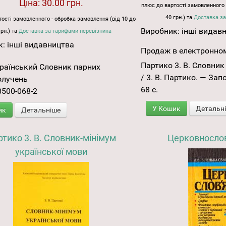
Ціна:
30.00 грн.
плюс до вартості замовленного 
40 грн.) та
Доставка за
ості замовленного - обробка замовлення (від 10 до
Виробник:
інші видав
грн.) та
Доставка за тарифами перевізника
к:
інші видавництва
Продаж в електронном
Партико 3. В. Словник
раїнський Словник парних
/ 3. В. Партико. — Зап
олучень
68 с.
8500-068-2
У Кошик
Детальн
ик
Детальніше
тико 3. В. Словник-мінімум
Церковнослов
української мови