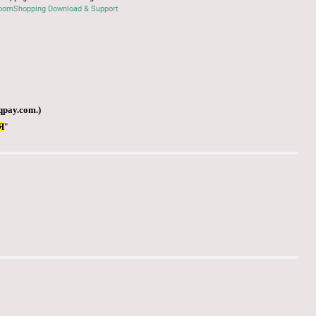
oomShopping Download & Support
qpay.com
.)
Я
"