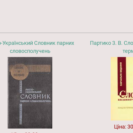
-Український Словник парних
Партико 3. В. Сл
словосполучень
терм
Ціна:
30