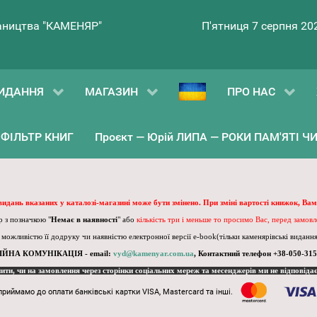
ництва "КАМЕНЯР"
П'ятниця 7 серпня 20
ИДАННЯ
МАГАЗИН
ПРО НАС
ФІЛЬТР КНИГ
Проєкт — Юрій ЛИПА — РОКИ ПАМ'ЯТІ ЧИ 
 видань вказаних у каталозі-магазині може бути змінено. При зміні вартості книжок, Вам
 з позначкою "
Немає в наявності
" або
кількість три і меньше то просимо Вас, перед замов
, можливістю її додруку чи наявністю електронної версії e-book(тільки каменярівські видання)
ІЙНА КОМУНІКАЦІЯ - email:
vyd@kamenyar.com.ua
,
Контактний телефон +38-050-315
пити, чи на замовлення через сторінки соціальних мереж та месенджерів ми не відповіда
приймамо до оплати банківські картки VISA, Mastercard та інші.