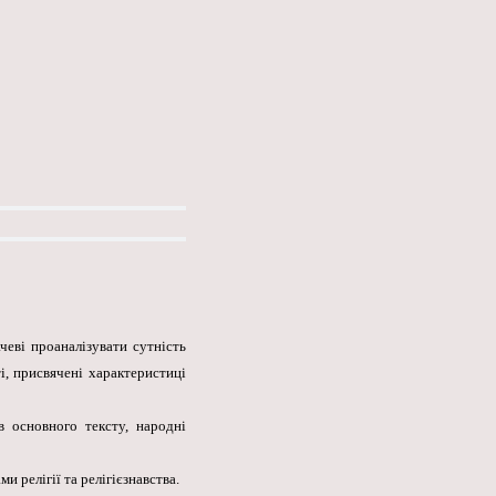
чеві проаналізувати сутність
і, присвячені характеристиці
в основного тексту, народні
и релігії та релігієзнавства.