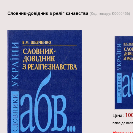
Словник-довідник з релігієзнавства
(Код товару:
K0000456
)
100
Ціна:
плюс до варт
Немає в 