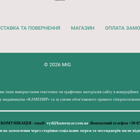
СТАВКА ТА ПОВЕРНЕННЯ
МАГАЗИН
ОПЛАТА ЗАМ
© 2026 MiG
яке інше використання текстових чи графічних матеріалів сайту в комерційних
лу видавництва «КАМЕНЯР» та за умови обов’язкового прямого гіперпосилання 
КОМУНІКАЦІЯ - email:
vyd@kamenyar.com.ua
,
Контактний телефон +38-0
чи на замовлення через сторінки соціальних мереж та месенджерів ми не від