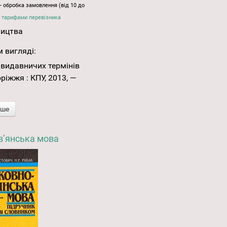
- обробка замовлення (від 10 до
 тарифами перевізника
ництва
 вигляді:
 видавничих термінів
оріжжя : КПУ, 2013, —
іше
’янська мова