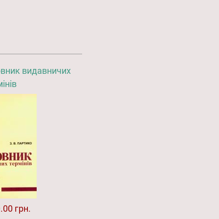
овник видавничих
інів
.00 грн.