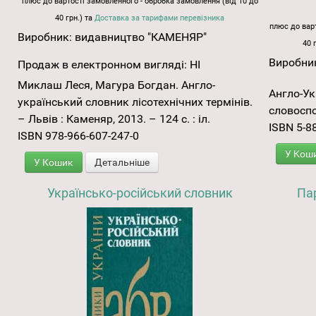
плюс до вартості замовленного - обробка замовлення (від 10 до
40 грн.) та
Доставка за тарифами перевізника
плюс до варт
Виробник:
видавництво "КАМЕНЯР"
40 
Виробни
Продаж в електронном вигляді:
НІ
Миклаш Леся, Магура Богдан. Англо-
Англо-Ук
український словник лісотехнічних термінів.
словосп
– Львів : Каменяр, 2013. – 124 с. : іл.
ISBN 5-8
ISBN 978-966-607-247-0
У Кош
У Кошик
Детальніше
Українсько-російський словник
Пар