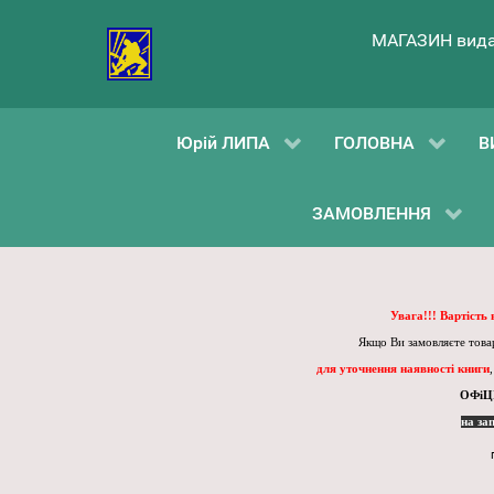
МАГАЗИН вида
Юрій ЛИПА
ГОЛОВНА
В
ЗАМОВЛЕННЯ
Увага!!! Вартість
Якщо Ви замовляєте товар
для уточнення наявності книги
ОФіЦ
на за