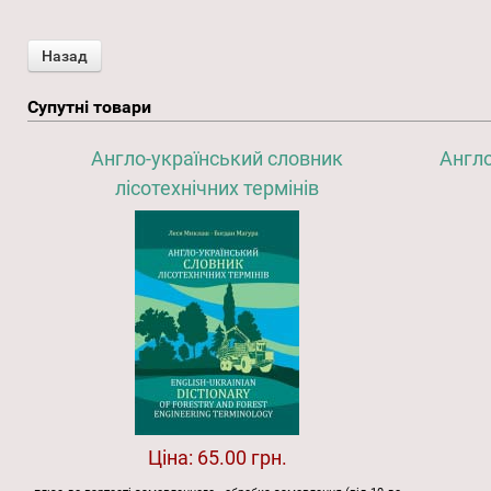
Супутні товари
Англо-український словник
Англо
лісотехнічних термінів
Ціна:
65.00 грн.