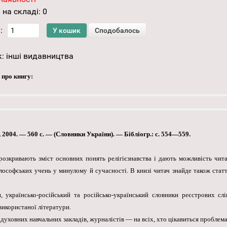
 на складі:
0
:
к:
інші видавництва
 про книгу:
 2004. — 560 с. — (Словники України). — Бібліогр.: с. 554—559.
і розкривають зміст основних понять релігієзнавства і дають можливість чита
лософських учень у минулому й сучасності. В книзі читач знайде також статт
 українсько-російський та російсько-український словники реєстрових слі
використаної літератури.
духовних навчальних закладів, журналістів — на всіх, хто цікавиться проблемам