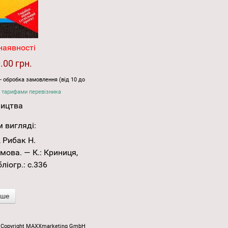
наявності
.00 грн.
- обробка замовлення (від 10 до
 тарифами перевізника
ництва
 вигляді:
 Рибак Н.
мова. — К.: Криниця,
бліогр.: с.336
іше
Copyright MAXXmarketing GmbH