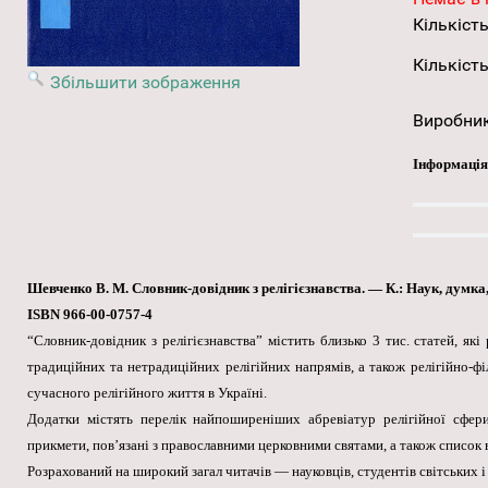
Кількість
Кількість
Збільшити зображення
Виробни
Інформація
Шевченко В. М. Словник-довідник з релігієзнавства. — К.: Наук, думка,
ISBN 966-00-0757-4
“Словник-довідник з релігієзнавства” містить близько 3 тис. статей, як
традиційних та нетрадиційних релігійних напрямів, а також релігійно-фі
сучасного релігійного життя в Україні.
Додатки містять перелік найпоширеніших абревіатур релігійної сфери,
прикмети, пов’язані з православними церковними святами, а також список 
Розрахований на широкий загал читачів — науковців, студентів світських і 