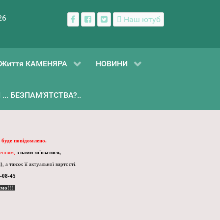
26
Наш ютуб
Життя КАМЕНЯРА
НОВИНИ
... БЕЗПАМ’ЯТСТВА?..
 буде повідомлено.
ленням,
з нами зв'язатися,
, а також її актуальної вартості.
-08-45
ємо!!!