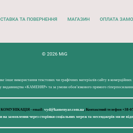
СТАВКА ТА ПОВЕРНЕННЯ
МАГАЗИН
ОПЛАТА ЗАМ
© 2026 MiG
яке інше використання текстових чи графічних матеріалів сайту в комерційних
лу видавництва «КАМЕНЯР» та за умови обов’язкового прямого гіперпосилання 
КОМУНІКАЦІЯ - email:
vyd@kamenyar.com.ua
,
Контактний телефон +38-0
чи на замовлення через сторінки соціальних мереж та месенджерів ми не від