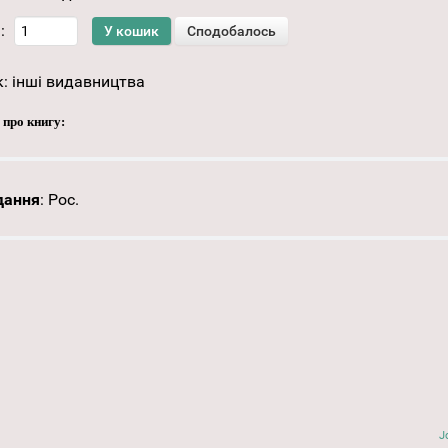
:
к:
інші видавництва
 про книгу:
дання
:
Рос.
J