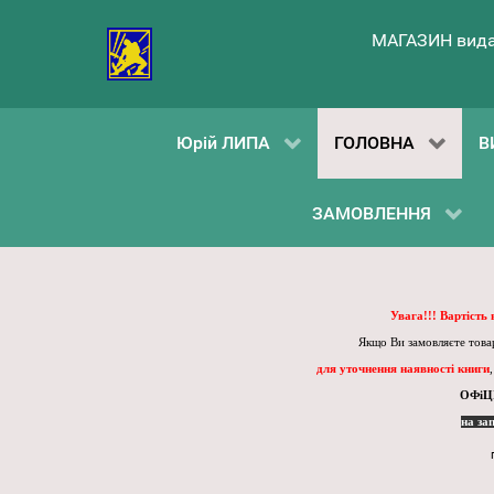
МАГАЗИН вида
Юрій ЛИПА
ГОЛОВНА
В
ЗАМОВЛЕННЯ
Увага!!! Вартість
Якщо Ви замовляєте товар
для уточнення наявності книги
ОФіЦ
на за