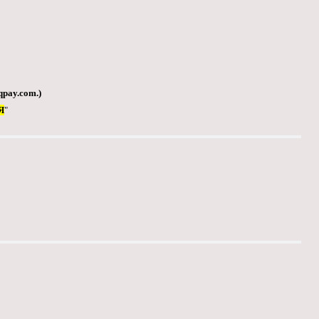
qpay.com
.)
Я
"