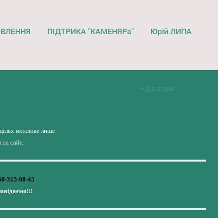
ОВЛЕННЯ
ПІДТРИКА "КАМЕНЯРа"
Юрій ЛИПА
До гори
 цілях можливе лише
на сайт.
50-315-08-45
повідаємо!!!