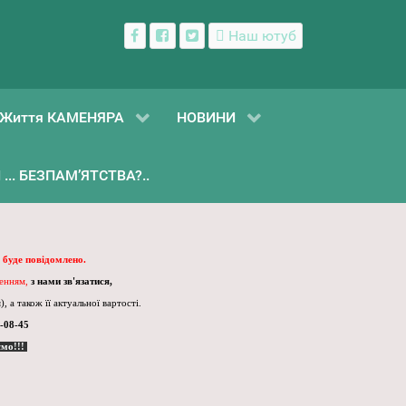
Наш ютуб
Життя КАМЕНЯРА
НОВИНИ
... БЕЗПАМ’ЯТСТВА?..
 буде повідомлено.
ленням,
з нами зв'язатися,
, а також її актуальної вартості.
-08-45
ємо!!!