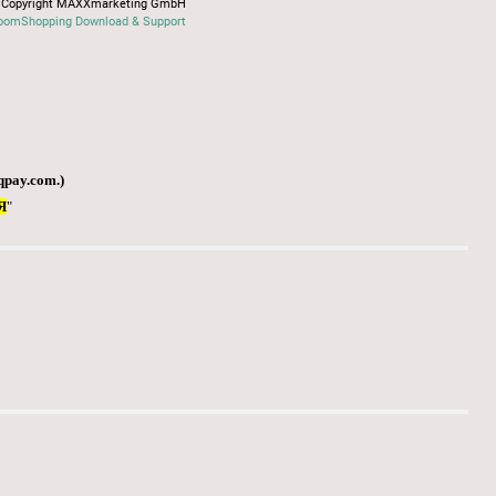
Copyright MAXXmarketing GmbH
oomShopping Download & Support
qpay.com
.)
Я
"