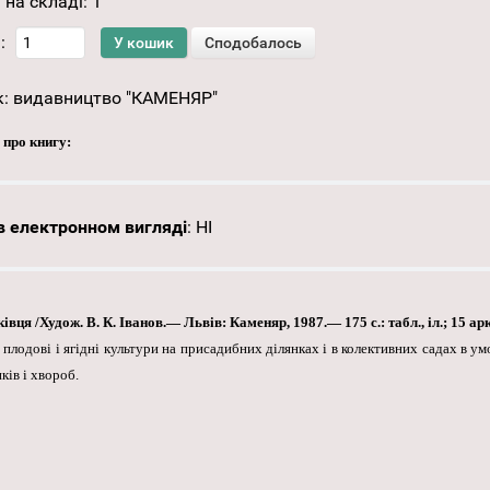
 на складі:
1
:
к:
видавництво "КАМЕНЯР"
 про книгу:
 електронном вигляді
:
НІ
ця /Худож. В. К. Іванов.— Львів: Каменяр, 1987.— 175 с.: табл., іл.; 15 арк.
плодові і ягідні культури на присадибних ділянках і в колективних садах в у
ків і хвороб.