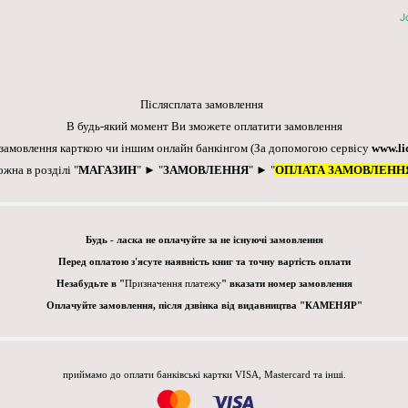
J
Післясплата замовлення
В будь-який момент Ви зможете оплатити замовлення
 замовлення карткою чи іншим онлайн банкінгом
(За допомогою сервісу
www.li
ожна в розділі "
МАГАЗИН
" ► "
ЗАМОВЛЕННЯ
" ► "
ОПЛАТА ЗАМОВЛЕНН
Будь - ласка не оплачуйте за не існуючі замовлення
Перед оплатою з'ясуте наявність книг та точну вартість оплати
Незабудьте в "
Призначення платежу
" вказати номер замовлення
Оплачуйте замовлення, після дзвінка від видавництва "КАМЕНЯР"
приймамо до оплати банківські картки VISA, Mastercard та інші.