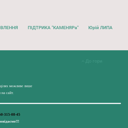
ОВЛЕННЯ
ПІДТРИКА "КАМЕНЯРа"
Юрій ЛИПА
До гори
 цілях можливе лише
на сайт.
50-315-08-45
повідаємо!!!