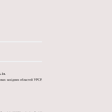
 іл.
мовах західних областей УРСР.