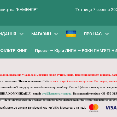
ництва "КАМЕНЯР"
П'ятниця 7 серпня 20
ИДАННЯ
МАГАЗИН
ПРО НАС
ФІЛЬТР КНИГ
Проєкт — Юрій ЛИПА — РОКИ ПАМ'ЯТІ ЧИ 
 видань вказаних у каталозі-магазині може бути змінено. При зміні вартості книжок, Вам
 з позначкою "
Немає в наявності
" або
кількість три і меньше то просимо Вас, перед замов
, можливістю її додруку чи наявністю електронної версії e-book(тільки каменярівські видання)
ІЙНА КОМУНІКАЦІЯ - email:
vyd@kamenyar.com.ua
,
Контактний телефон +38-050-315
пити, чи на замовлення через сторінки соціальних мереж та месенджерів ми не відповіда
приймамо до оплати банківські картки VISA, Mastercard та інші.