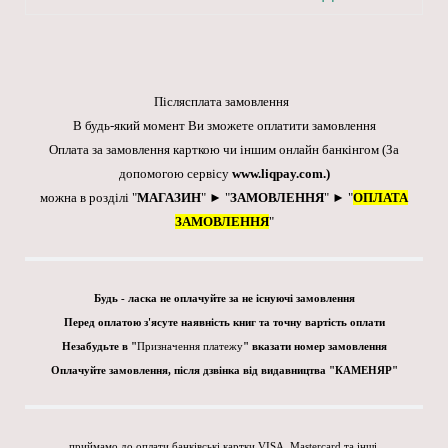
Післясплата замовлення
В будь-який момент Ви зможете оплатити замовлення
Оплата за замовлення карткою чи іншим онлайн банкінгом
(За
допомогою сервісу
www.liqpay.com
.)
можна в розділі "
МАГАЗИН
" ► "
ЗАМОВЛЕННЯ
" ► "
ОПЛАТА
ЗАМОВЛЕННЯ
"
Будь - ласка не оплачуйте за не існуючі замовлення
Перед оплатою з'ясуте наявність книг та точну вартість оплати
Незабудьте в "
Призначення платежу
" вказати номер замовлення
Оплачуйте замовлення, після дзвінка від видавництва "КАМЕНЯР"
приймамо до оплати банківські картки VISA, Mastercard та інші.