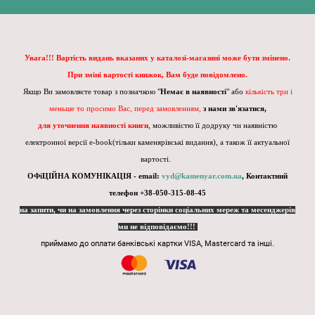
Увага!!! Вартість видань вказаних у каталозі-магазині може бути змінено.
При зміні вартості книжок, Вам буде повідомлено.
Якщо Ви замовляєте товар з позначкою "
Немає в наявності
" або
кількість три і
меньше то просимо Вас, перед замовленням,
з нами зв'язатися,
для уточнення наявності книги
, можливістю її додруку чи наявністю
електронної версії e-book(тільки каменярівські видання), а також її актуальної
вартості.
ОФіЦІЙНА КОМУНІКАЦІЯ - email:
vyd@kamenyar.com.ua
,
Контактний
телефон +38-050-315-08-45
на запити, чи на замовлення через сторінки соціальних мереж та месенджерів
ми не відповідаємо!!!
приймамо до оплати банківські картки VISA, Mastercard та інші.