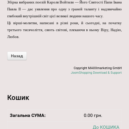
Збірка вибраних поезій Кароля Войтили — Його Святості Папи Івана
Павла II — дає уявлення про одну з граней таланту і надзвичайно
глибокий внутрішній світ цієї великої людини нашого часу.
Ці вірші-молитви, написані в різні роки, й сьогодні, на початку
третього тисячоліття, сяють світові, плекаючи в ньому Віру, Надію,
Любов.
Copyright MAXXmarketing GmbH
JoomShopping Download & Support
Кошик
Загальна СУМА:
0.00 грн.
До КОШИКА