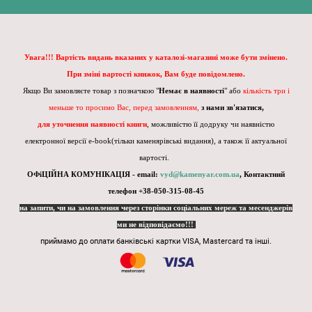
Увага!!! Вартість видань вказаних у каталозі-магазині може бути змінено.
При зміні вартості книжок, Вам буде повідомлено.
Якщо Ви замовляєте товар з позначкою "
Немає в наявності
" або
кількість три і
меньше то просимо Вас, перед замовленням,
з нами зв'язатися,
для уточнення наявності книги
, можливістю її додруку чи наявністю
електронної версії e-book(тільки каменярівські видання), а також її актуальної
вартості.
ОФіЦІЙНА КОМУНІКАЦІЯ - email:
vyd@kamenyar.com.ua
,
Контактний
телефон +38-050-315-08-45
на запити, чи на замовлення через сторінки соціальних мереж та месенджерів
ми не відповідаємо!!!
приймамо до оплати банківські картки VISA, Mastercard та інші.