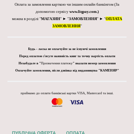
Оплата за замовлення карткою чи іншим онлайн банкінгом
(За
допомогою сервісу
www.liqpay.com
.)
можна в розділі "
МАГАЗИН
" ► "
ЗАМОВЛЕННЯ
" ► "
ОПЛАТА
ЗАМОВЛЕННЯ
"
Будь - ласка не оплачуйте за не існуючі замовлення
Перед оплатою з'ясуте наявність книг та точну вартість оплати
Незабудьте в "
Призначення платежу
" вказати номер замовлення
Оплачуйте замовлення, після дзвінка від видавництва "КАМЕНЯР"
приймамо до оплати банківські картки VISA, Mastercard та інші.
ПУБЛІЧНА ОФЕРТА
ОПЛАТА