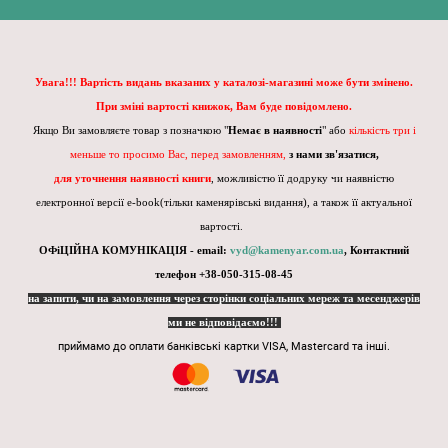
Увага!!! Вартість видань вказаних у каталозі-магазині може бути змінено.
При зміні вартості книжок, Вам буде повідомлено.
Якщо Ви замовляєте товар з позначкою "
Немає в наявності
" або
кількість три і
меньше то просимо Вас, перед замовленням,
з нами зв'язатися,
для уточнення наявності книги
, можливістю її додруку чи наявністю
електронної версії e-book(тільки каменярівські видання), а також її актуальної
вартості.
ОФіЦІЙНА КОМУНІКАЦІЯ - email:
vyd@kamenyar.com.ua
,
Контактний
телефон +38-050-315-08-45
на запити, чи на замовлення через сторінки соціальних мереж та месенджерів
ми не відповідаємо!!!
приймамо до оплати банківські картки VISA, Mastercard та інші.