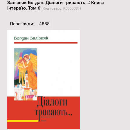
Залізняк Богдан. Діалоги тривають...: Книга
інтерв’ю. Том 6
(Код товару:
K0000031
)
Перегляди:
4888