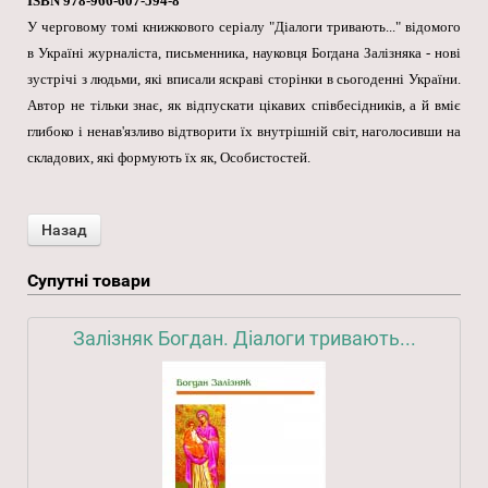
ISBN 978-966-607-594-8
У черговому томі книжкового серіалу "Діалоги тривають..." відомого
в Україні журналіста, письменника, науковця Богдана Залізняка - нові
зустрічі з людьми, які вписали яскраві сторінки в сьогоденні України.
Автор не тільки знає, як відпускати цікавих співбесідників, а й вміє
глибоко і ненав'язливо відтворити їх внутрішній світ, наголосивши на
складових, які формують їх як, Особистостей.
Супутні товари
Залізняк Богдан. Діалоги тривають...