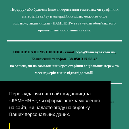
Передрук або будь-яке інше використання текстових чи графічних
матеріалів сайту в комерційних цілях можливе лише
з дозволу видавництва «КАМЕНЯР» та за умови обов’язкового
прямого гіперпосилання на сайт.
ОФіЦІЙНА КОМУНІКАЦІЯ - email:
vyd@kamenyar.com.ua
,
Контактний телефон +38-050-315-08-45
на запити, чи на замовлення через сторінки соціальних мереж та
месенджерів ми не відповідаємо!!!
Переглядаючи наш сайт видавництва
Кожне наше видання - це внесок у спротив,
«КАМЕНЯР», чи оформлюєте замовлення
у збереження ідентичності та неминучу перемогу України
на сайті, Ви надаєте згоду на обробку
(видавництво «КАМЕНЯР»)
Ваших персональних даних.
ok