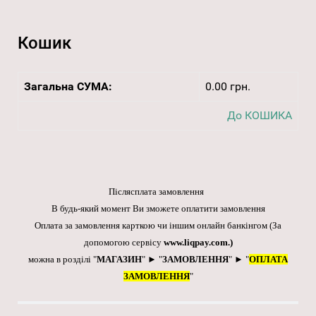
Кошик
Загальна СУМА:
0.00 грн.
До КОШИКА
Післясплата замовлення
В будь-який момент Ви зможете оплатити замовлення
Оплата за замовлення карткою чи іншим онлайн банкінгом
(За
допомогою сервісу
www.liqpay.com
.)
можна в розділі "
МАГАЗИН
" ► "
ЗАМОВЛЕННЯ
" ► "
ОПЛАТА
ЗАМОВЛЕННЯ
"