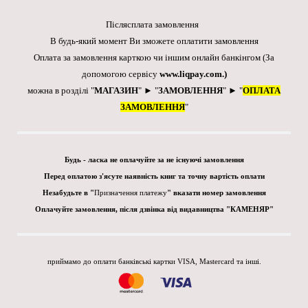
Післясплата замовлення
В будь-який момент Ви зможете оплатити замовлення
Оплата за замовлення карткою чи іншим онлайн банкінгом
(За
допомогою сервісу
www.liqpay.com
.)
можна в розділі "
МАГАЗИН
" ► "
ЗАМОВЛЕННЯ
" ► "
ОПЛАТА
ЗАМОВЛЕННЯ
"
Будь - ласка не оплачуйте за не існуючі замовлення
Перед оплатою з'ясуте наявність книг та точну вартість оплати
Незабудьте в "
Призначення платежу
" вказати номер замовлення
Оплачуйте замовлення, після дзвінка від видавництва "КАМЕНЯР"
приймамо до оплати банківські картки VISA, Mastercard та інші.