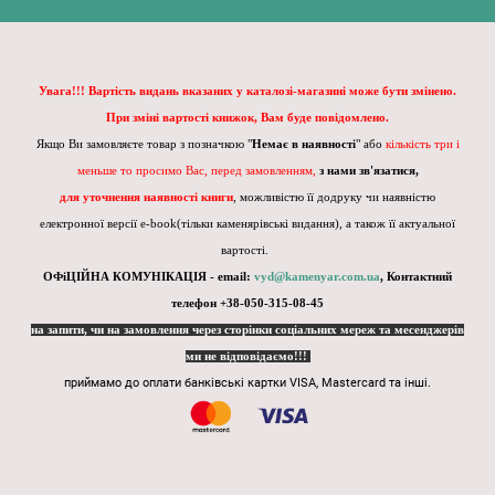
Увага!!! Вартість видань вказаних у каталозі-магазині може бути змінено.
При зміні вартості книжок, Вам буде повідомлено.
Якщо Ви замовляєте товар з позначкою "
Немає в наявності
" або
кількість три і
меньше то просимо Вас, перед замовленням,
з нами зв'язатися,
для уточнення наявності книги
, можливістю її додруку чи наявністю
електронної версії e-book(тільки каменярівські видання), а також її актуальної
вартості.
ОФіЦІЙНА КОМУНІКАЦІЯ - email:
vyd@kamenyar.com.ua
,
Контактний
телефон +38-050-315-08-45
на запити, чи на замовлення через сторінки соціальних мереж та месенджерів
ми не відповідаємо!!!
приймамо до оплати банківські картки VISA, Mastercard та інші.