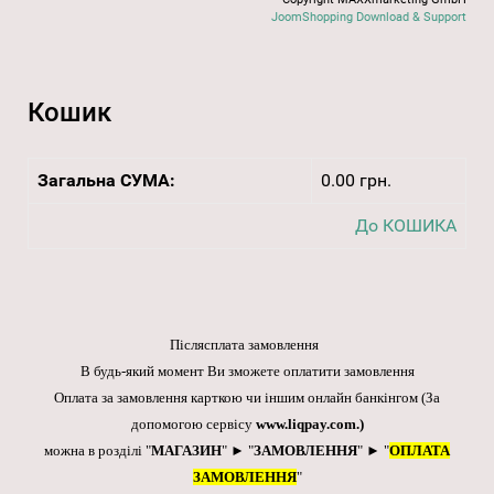
JoomShopping Download & Support
Кошик
Загальна СУМА:
0.00 грн.
До КОШИКА
Післясплата замовлення
В будь-який момент Ви зможете оплатити замовлення
Оплата за замовлення карткою чи іншим онлайн банкінгом
(За
допомогою сервісу
www.liqpay.com
.)
можна в розділі "
МАГАЗИН
" ► "
ЗАМОВЛЕННЯ
" ► "
ОПЛАТА
ЗАМОВЛЕННЯ
"