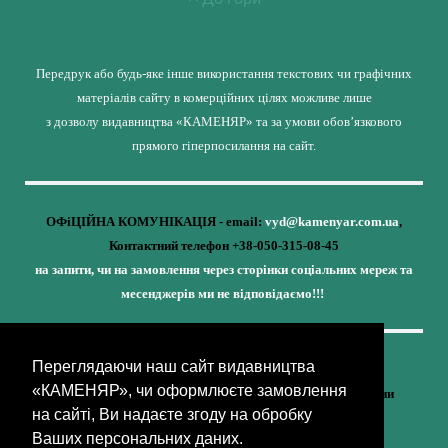
Передрук або будь-яке інше використання текстових чи графічних
матеріалів сайту в комерційних цілях можливе лише
з дозволу видавництва «КАМЕНЯР» та за умови обов’язкового
прямого гіперпосилання на сайт.
ОФіЦІЙНА КОМУНІКАЦІЯ - email:
vyd@kamenyar.com.ua
,
Контактний телефон +38-050-315-08-45
на запити, чи на замовлення через сторінки соціальних мереж та
месенджерів ми не відповідаємо!!!
Переглядаючи наш сайт видавництва
Кожне наше видання - це внесок у спротив,
«КАМЕНЯР», чи оформлюєте замовлення
у збереження ідентичності та неминучу перемогу України
на сайті, Ви надаєте згоду на обробку
(видавництво «КАМЕНЯР»)
Ваших персональних даних.