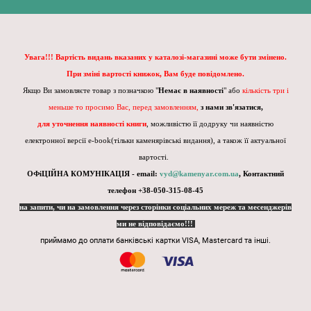
Увага!!! Вартість видань вказаних у каталозі-магазині може бути змінено.
При зміні вартості книжок, Вам буде повідомлено.
Якщо Ви замовляєте товар з позначкою "
Немає в наявності
" або
кількість три і
меньше то просимо Вас, перед замовленням,
з нами зв'язатися,
для уточнення наявності книги
, можливістю її додруку чи наявністю
електронної версії e-book(тільки каменярівські видання), а також її актуальної
вартості.
ОФіЦІЙНА КОМУНІКАЦІЯ - email:
vyd@kamenyar.com.ua
,
Контактний
телефон +38-050-315-08-45
на запити, чи на замовлення через сторінки соціальних мереж та месенджерів
ми не відповідаємо!!!
приймамо до оплати банківські картки VISA, Mastercard та інші.