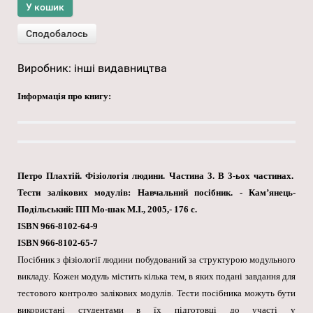
Виробник:
інші видавництва
Інформація про книгу:
Петро Плахтій. Фізіологія людини.
Частина 3.
В 3-ьох частинах.
Тести залікових модулів: Навчальний посібник. - Кам’янець-
Подільський: ПП Мо-шак М.І., 2005,- 176 с.
ISBN 966-8102-64-9
ISBN 966-8102-65-7
Посібник з фізіології людини побудований за структурою модульного
викладу. Кожен модуль містить кілька тем, в яких подані завдання для
тестового контролю залікових модулів. Тести посібника можуть бути
використані студентами в їх підготовці до участі у