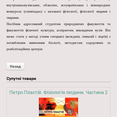
внутрішньовузівських, обласних, всеукраїнських і міжнародних
конкурсах (олімпіадах) з загальної фізіології, фізіології людини і
тварини.
Посібник адресований студентам природничих факультетів та
факультетів фізичної культури, аспірантам, викладачам вузів. Він
може стати у нагоді учням спецшкіл (коледжів, гімназій і ліцеїв) з
поглибленим вивченням біології, методистам оздоровчих та
реабілітаційних центрів.
Супутні товари
Петро Плахтій. Фізіологія людини. Частина 2