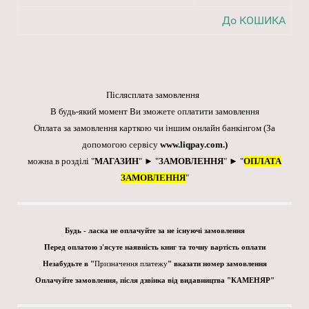
До КОШИКА
Післясплата замовлення
В будь-який момент Ви зможете оплатити замовлення
Оплата за замовлення карткою чи іншим онлайн банкінгом
(За
допомогою сервісу
www.liqpay.com
.)
можна в розділі "
МАГАЗИН
" ► "
ЗАМОВЛЕННЯ
" ► "
ОПЛАТА
ЗАМОВЛЕННЯ
"
Будь - ласка не оплачуйте за не існуючі замовлення
Перед оплатою з'ясуте наявність книг та точну вартість оплати
Незабудьте в "
Призначення платежу
" вказати номер замовлення
Оплачуйте замовлення, після дзвінка від видавництва "КАМЕНЯР"