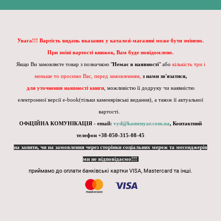
Увага!!! Вартість видань вказаних у каталозі-магазині може бути змінено.
При зміні вартості книжок, Вам буде повідомлено.
Якщо Ви замовляєте товар з позначкою "
Немає в наявності
" або
кількість три і
меньше то просимо Вас, перед замовленням,
з нами зв'язатися,
для уточнення наявності книги
, можливістю її додруку чи наявністю
електронної версії e-book(тільки каменярівські видання), а також її актуальної
вартості.
ОФіЦІЙНА КОМУНІКАЦІЯ - email:
vyd@kamenyar.com.ua
,
Контактний
телефон +38-050-315-08-45
на запити, чи на замовлення через сторінки соціальних мереж та месенджерів
ми не відповідаємо!!!
приймамо до оплати банківські картки VISA, Mastercard та інші.