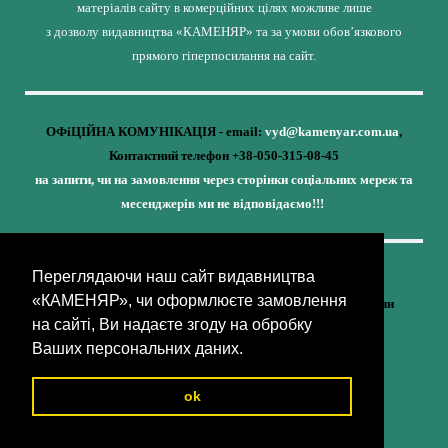
матеріалів сайту в комерційних цілях можливе лише
з дозволу видавництва «КАМЕНЯР» та за умови обов’язкового
прямого гіперпосилання на сайт.
ОФіЦІЙНА КОМУНІКАЦІЯ - email:
vyd@kamenyar.com.ua
,
Контактний телефон +38-050-315-08-45
на запити, чи на замовлення через сторінки соціальних мереж та
месенджерів ми не відповідаємо!!!
Переглядаючи наш сайт видавництва
Кожне наше видання - це внесок у спротив,
«КАМЕНЯР», чи оформлюєте замовлення
у збереження ідентичності та неминучу перемогу України
на сайті, Ви надаєте згоду на обробку
(видавництво «КАМЕНЯР»)
Ваших персональних даних.
ok