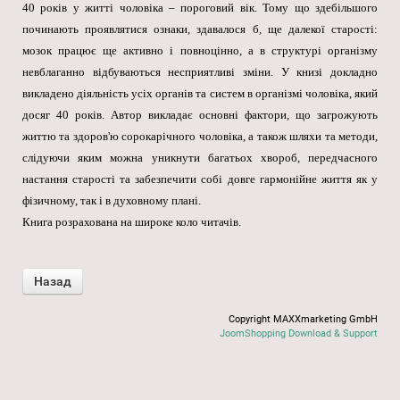
40 років у житті чоловіка – пороговий вік. Тому що здебільшого
починають проявлятися ознаки, здавалося б, ще далекої старості:
мозок працює ще активно і повноцінно, а в структурі організму
невблаганно відбуваються несприятливі зміни. У книзі докладно
викладено діяльність усіх органів та систем в організмі чоловіка, який
досяг 40 років. Автор викладає основні фактори, що загрожують
життю та здоров'ю сорокарічного чоловіка, а також шляхи та методи,
слідуючи яким можна уникнути багатьох хвороб, передчасного
настання старості та забезпечити собі довге гармонійне життя як у
фізичному, так і в духовному плані.
Книга розрахована на широке коло читачів.
Copyright MAXXmarketing GmbH
JoomShopping Download & Support