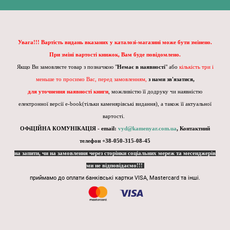
Увага!!! Вартість видань вказаних у каталозі-магазині може бути змінено.
При зміні вартості книжок, Вам буде повідомлено.
Якщо Ви замовляєте товар з позначкою "
Немає в наявності
" або
кількість три і
меньше то просимо Вас, перед замовленням,
з нами зв'язатися,
для уточнення наявності книги
, можливістю її додруку чи наявністю
електронної версії e-book(тільки каменярівські видання), а також її актуальної
вартості.
ОФіЦІЙНА КОМУНІКАЦІЯ - email:
vyd@kamenyar.com.ua
,
Контактний
телефон +38-050-315-08-45
на запити, чи на замовлення через сторінки соціальних мереж та месенджерів
ми не відповідаємо!!!
приймамо до оплати банківські картки VISA, Mastercard та інші.