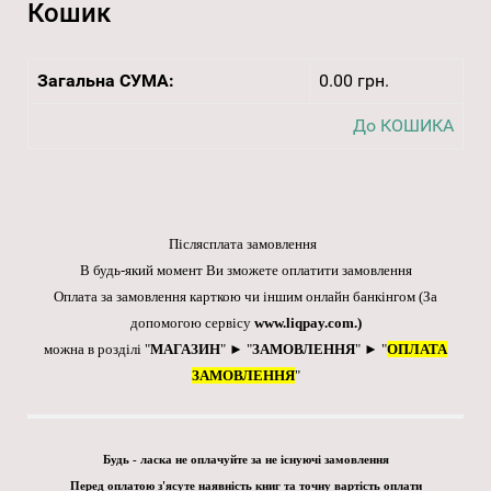
Кошик
Загальна СУМА:
0.00 грн.
До КОШИКА
Післясплата замовлення
В будь-який момент Ви зможете оплатити замовлення
Оплата за замовлення карткою чи іншим онлайн банкінгом
(За
допомогою сервісу
www.liqpay.com
.)
можна в розділі "
МАГАЗИН
" ► "
ЗАМОВЛЕННЯ
" ► "
ОПЛАТА
ЗАМОВЛЕННЯ
"
Будь - ласка не оплачуйте за не існуючі замовлення
Перед оплатою з'ясуте наявність книг та точну вартість оплати