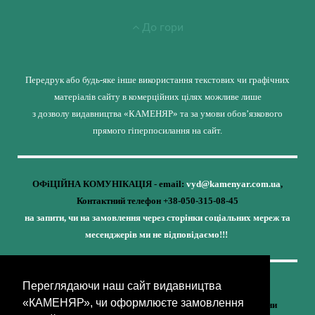
До гори
Передрук або будь-яке інше використання текстових чи графічних
матеріалів сайту в комерційних цілях можливе лише
з дозволу видавництва «КАМЕНЯР» та за умови обов’язкового
прямого гіперпосилання на сайт.
ОФіЦІЙНА КОМУНІКАЦІЯ - email:
vyd@kamenyar.com.ua
,
Контактний телефон +38-050-315-08-45
на запити, чи на замовлення через сторінки соціальних мереж та
месенджерів ми не відповідаємо!!!
Переглядаючи наш сайт видавництва
Кожне наше видання - це внесок у спротив,
«КАМЕНЯР», чи оформлюєте замовлення
у збереження ідентичності та неминучу перемогу України