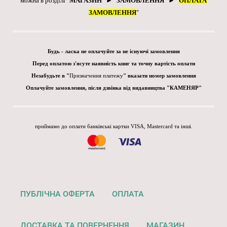
можна в розділі "
МАГАЗИН
" ► "
ЗАМОВЛЕННЯ
" ► "
ОПЛАТА
ЗАМОВЛЕННЯ
"
Будь - ласка не оплачуйте за не існуючі замовлення
Перед оплатою з'ясуте наявність книг та точну вартість оплати
Незабудьте в "
Призначення платежу
" вказати номер замовлення
Оплачуйте замовлення, після дзвінка від видавництва "КАМЕНЯР"
приймамо до оплати банківські картки VISA, Mastercard та інші.
ПУБЛІЧНА ОФЕРТА
ОПЛАТА
ДОСТАВКА ТА ПОВЕРНЕННЯ
МАГАЗИН