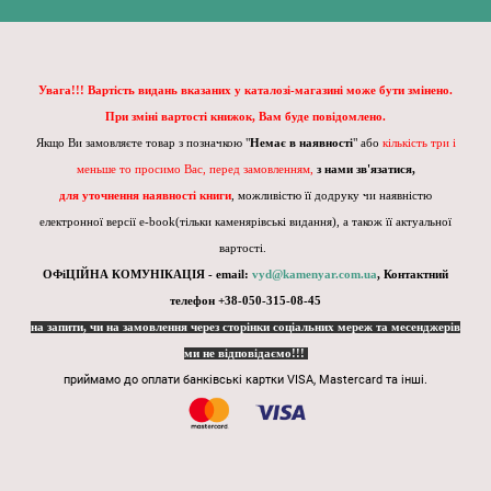
Увага!!! Вартість видань вказаних у каталозі-магазині може бути змінено.
При зміні вартості книжок, Вам буде повідомлено.
Якщо Ви замовляєте товар з позначкою "
Немає в наявності
" або
кількість три і
меньше то просимо Вас, перед замовленням,
з нами зв'язатися,
для уточнення наявності книги
, можливістю її додруку чи наявністю
електронної версії e-book(тільки каменярівські видання), а також її актуальної
вартості.
ОФіЦІЙНА КОМУНІКАЦІЯ - email:
vyd@kamenyar.com.ua
,
Контактний
телефон +38-050-315-08-45
на запити, чи на замовлення через сторінки соціальних мереж та месенджерів
ми не відповідаємо!!!
приймамо до оплати банківські картки VISA, Mastercard та інші.