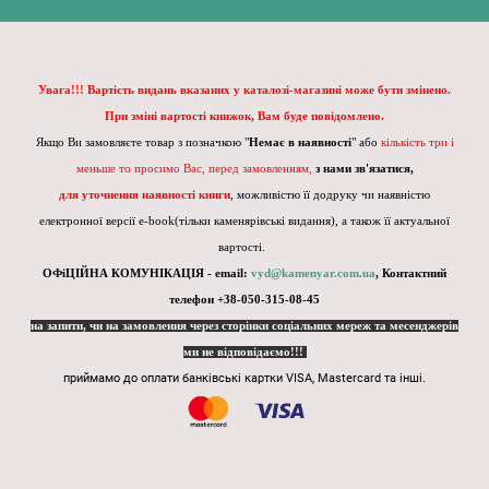
Увага!!! Вартість видань вказаних у каталозі-магазині може бути змінено.
При зміні вартості книжок, Вам буде повідомлено.
Якщо Ви замовляєте товар з позначкою "
Немає в наявності
" або
кількість три і
меньше то просимо Вас, перед замовленням,
з нами зв'язатися,
для уточнення наявності книги
, можливістю її додруку чи наявністю
електронної версії e-book(тільки каменярівські видання), а також її актуальної
вартості.
ОФіЦІЙНА КОМУНІКАЦІЯ - email:
vyd@kamenyar.com.ua
,
Контактний
телефон +38-050-315-08-45
на запити, чи на замовлення через сторінки соціальних мереж та месенджерів
ми не відповідаємо!!!
приймамо до оплати банківські картки VISA, Mastercard та інші.