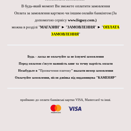
В будь-який момент Ви зможете оплатити замовлення
Оплата за замовлення карткою чи іншим онлайн банкінгом
(За
допомогою сервісу
www.liqpay.com
.)
можна в розділі "
МАГАЗИН
" ► "
ЗАМОВЛЕННЯ
" ► "
ОПЛАТА
ЗАМОВЛЕННЯ
"
Будь - ласка не оплачуйте за не існуючі замовлення
Перед оплатою з'ясуте наявність книг та точну вартість оплати
Незабудьте в "
Призначення платежу
" вказати номер замовлення
Оплачуйте замовлення, після дзвінка від видавництва "КАМЕНЯР"
приймамо до оплати банківські картки VISA, Mastercard та інші.