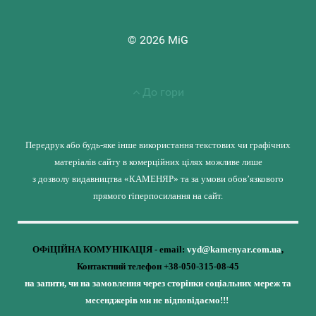
© 2026 MiG
До гори
Передрук або будь-яке інше використання текстових чи графічних
матеріалів сайту в комерційних цілях можливе лише
з дозволу видавництва «КАМЕНЯР» та за умови обов’язкового
прямого гіперпосилання на сайт.
ОФіЦІЙНА КОМУНІКАЦІЯ - email:
vyd@kamenyar.com.ua
,
Контактний телефон +38-050-315-08-45
на запити, чи на замовлення через сторінки соціальних мереж та
месенджерів ми не відповідаємо!!!