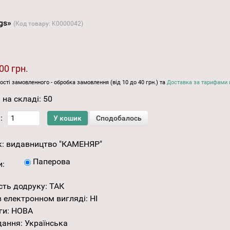
ogs»
(Код товару:
K0000042
)
00 грн.
ості замовленного - обробка замовлення (від 10 до 40 грн.) та
Доставка за тарифами 
 на складі:
50
:
к:
видавництво "КАМЕНЯР"
Паперова
и:
сть додруку
:
ТАК
 електронном вигляді
:
НІ
ги
:
НОВА
дання
:
Українська