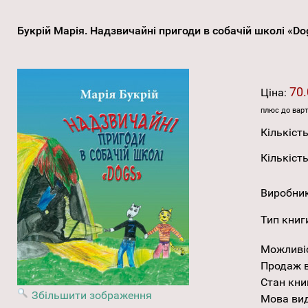
Букрій Марія. Надзвичайні пригоди в собачій школі «D
70.
Ціна:
плюс до варт
Кількість
Кількість
Виробни
Тип книг
Можливі
Продаж в
Стан кни
Збільшити зображення
Мова ви