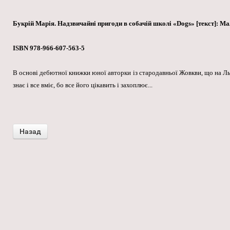
Букрій Марія. Надзвичайні пригоди в собачій школі «Dogs» [текст]: Мален
ISBN 978-966-607-563-5
В основі дебютної книжки юної авторки із стародавньої Жовкви, що на Льві
знає і все вміє, бо все його цікавить і захоплює...