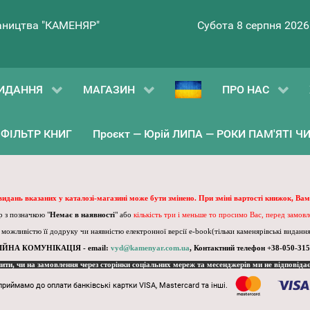
ництва "КАМЕНЯР"
Субота 8 серпня 2026
ИДАННЯ
МАГАЗИН
ПРО НАС
ФІЛЬТР КНИГ
Проєкт — Юрій ЛИПА — РОКИ ПАМ'ЯТІ ЧИ 
 видань вказаних у каталозі-магазині може бути змінено. При зміні вартості книжок, Вам
 з позначкою "
Немає в наявності
" або
кількість три і меньше то просимо Вас, перед замов
, можливістю її додруку чи наявністю електронної версії e-book(тільки каменярівські видання)
ІЙНА КОМУНІКАЦІЯ - email:
vyd@kamenyar.com.ua
,
Контактний телефон +38-050-315
пити, чи на замовлення через сторінки соціальних мереж та месенджерів ми не відповіда
приймамо до оплати банківські картки VISA, Mastercard та інші.