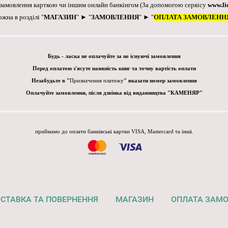
 замовлення карткою чи іншим онлайн банкінгом
(За допомогою сервісу
www.li
ожна в розділі "
МАГАЗИН
" ► "
ЗАМОВЛЕННЯ
" ► "
ОПЛАТА ЗАМОВЛЕНН
Будь - ласка не оплачуйте за не існуючі замовлення
Перед оплатою з'ясуте наявність книг та точну вартість оплати
Незабудьте в "
Призначення платежу
" вказати номер замовлення
Оплачуйте замовлення, після дзвінка від видавництва "КАМЕНЯР"
приймамо до оплати банківські картки VISA, Mastercard та інші.
СТАВКА ТА ПОВЕРНЕННЯ
МАГАЗИН
ОПЛАТА ЗАМ