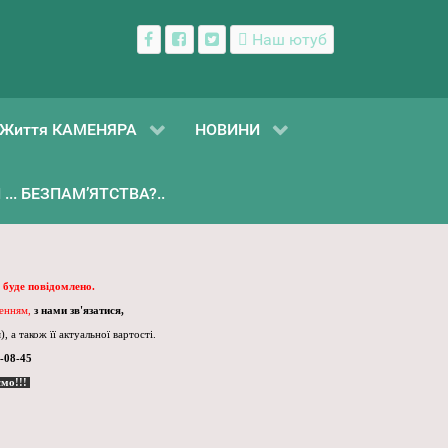
Наш ютуб
Життя КАМЕНЯРА
НОВИНИ
... БЕЗПАМ’ЯТСТВА?..
 буде повідомлено.
ленням,
з нами зв'язатися,
, а також її актуальної вартості.
-08-45
ємо!!!