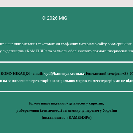
© 2026 MiG
яке інше використання текстових чи графічних матеріалів сайту в комерційних
лу видавництва «КАМЕНЯР» та за умови обов’язкового прямого гіперпосилання 
КОМУНІКАЦІЯ - email:
vyd@kamenyar.com.ua
,
Контактний телефон +38-0
чи на замовлення через сторінки соціальних мереж та месенджерів ми не від
Кожне наше видання - це внесок у спротив,
у збереження ідентичності та неминучу перемогу України
(видавництво «КАМЕНЯР»)