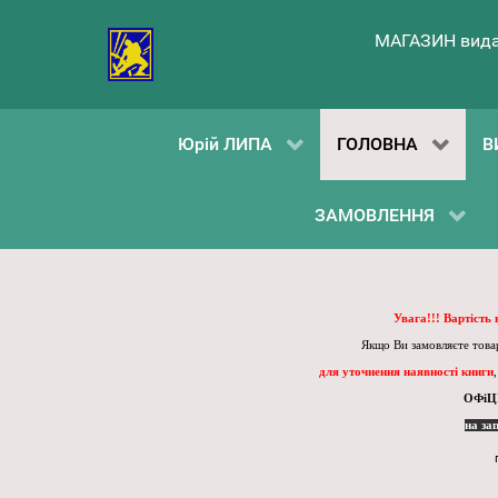
МАГАЗИН вида
Юрій ЛИПА
ГОЛОВНА
В
ЗАМОВЛЕННЯ
Увага!!! Вартість
Якщо Ви замовляєте товар
для уточнення наявності книги
ОФіЦ
на за