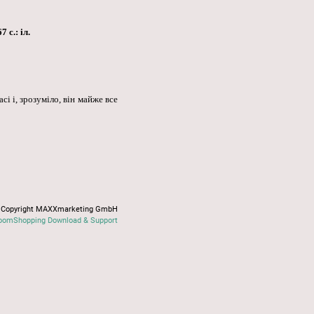
 с.: іл.
і і, зрозуміло, він майже все
Copyright MAXXmarketing GmbH
oomShopping Download & Support