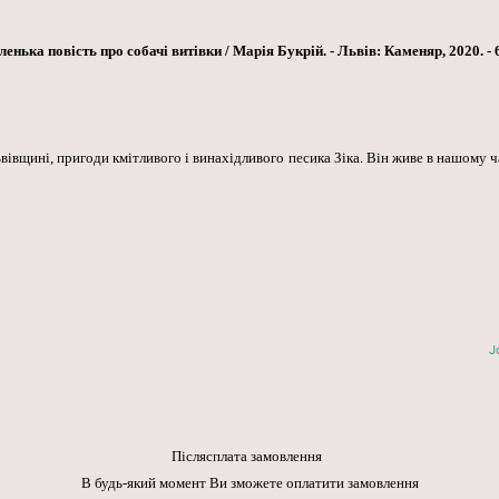
ька повість про собачі витівки / Марія Букрій. - Львів: Каменяр, 2020. - 67
вщині, пригоди кмітливого і винахідливого песика Зіка. Він живе в нашому час
J
Післясплата замовлення
В будь-який момент Ви зможете оплатити замовлення