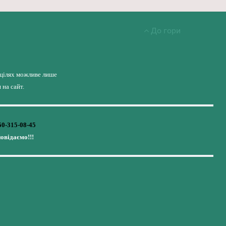
До гори
 цілях можливе лише
на сайт.
50-315-08-45
повідаємо!!!