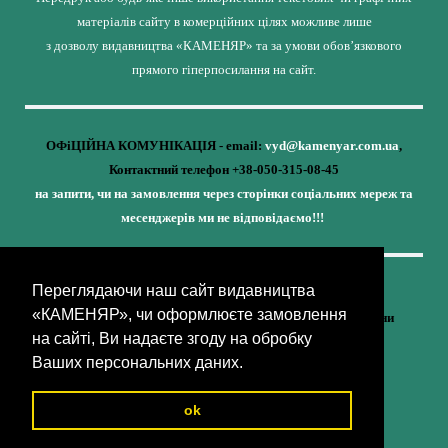
матеріалів сайту в комерційних цілях можливе лише
з дозволу видавництва «КАМЕНЯР» та за умови обов’язкового
прямого гіперпосилання на сайт.
ОФіЦІЙНА КОМУНІКАЦІЯ - email:
vyd@kamenyar.com.ua
,
Контактний телефон +38-050-315-08-45
на запити, чи на замовлення через сторінки соціальних мереж та
месенджерів ми не відповідаємо!!!
Переглядаючи наш сайт видавництва
Кожне наше видання - це внесок у спротив,
«КАМЕНЯР», чи оформлюєте замовлення
у збереження ідентичності та неминучу перемогу України
на сайті, Ви надаєте згоду на обробку
(видавництво «КАМЕНЯР»)
Ваших персональних даних.
ok