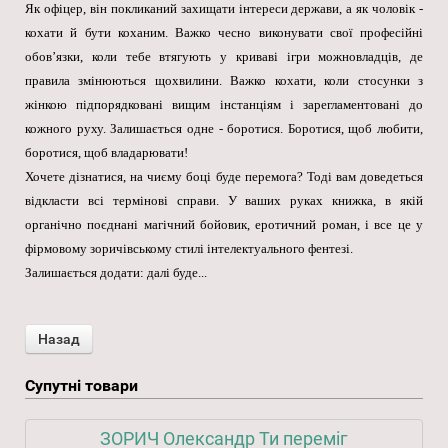
Як офіцер, він покликаний захищати інтереси держави, а як чоловік -
кохати й бути коханим. Важко чесно виконувати свої професійні
обов’язки, коли тебе втягують у криваві ігри можновладців, де
правила змінюються щохвилини. Важко кохати, коли стосунки з
жінкою підпорядковані вищим інстанціям і зарегламентовані до
кожного руху. Залишається одне - боротися. Боротися, щоб любити,
боротися, щоб владарювати!
Хочете дізнатися, на чиєму боці буде перемога? Тоді вам доведеться
відкласти всі термінові справи. У ваших руках книжка, в якій
органічно поєднані магічний бойовик, еротичний роман, і все це у
фірмовому зоричівському стилі інтелектуального фентезі.
Залишається додати: далі буде...
Супутні товари
ЗОРИЧ Олександр Ти переміг