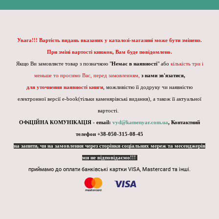
Увага!!! Вартість видань вказаних у каталозі-магазині може бути змінено.
При зміні вартості книжок, Вам буде повідомлено.
Якщо Ви замовляєте товар з позначкою "
Немає в наявності
" або
кількість три і
меньше то просимо Вас, перед замовленням,
з нами зв'язатися,
для уточнення наявності книги
, можливістю її додруку чи наявністю
електронної версії e-book(тільки каменярівські видання), а також її актуальної
вартості.
ОФіЦІЙНА КОМУНІКАЦІЯ - email:
vyd@kamenyar.com.ua
,
Контактний
телефон +38-050-315-08-45
на запити, чи на замовлення через сторінки соціальних мереж та месенджерів
ми не відповідаємо!!!
приймамо до оплати банківські картки VISA, Mastercard та інші.