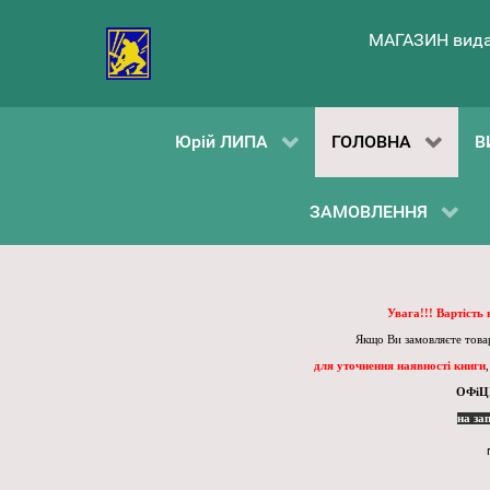
МАГАЗИН вида
Юрій ЛИПА
ГОЛОВНА
В
ЗАМОВЛЕННЯ
Увага!!! Вартість
Якщо Ви замовляєте товар
для уточнення наявності книги
ОФіЦ
на за