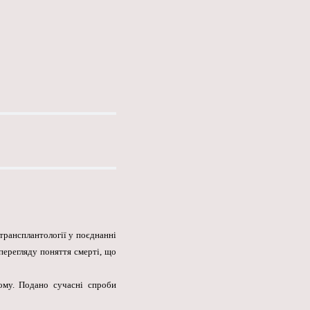
трансплантології у поєднанні
перегляду поняття смерті, що
ому. Подано сучасні спроби