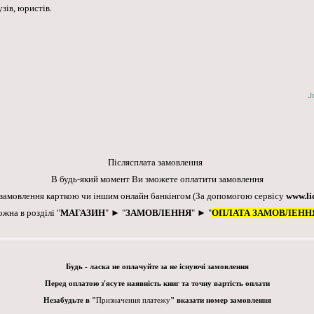
зів, юристів.
J
Післясплата замовлення
В будь-який момент Ви зможете оплатити замовлення
 замовлення карткою чи іншим онлайн банкінгом
(За допомогою сервісу
www.li
ожна в розділі "
МАГАЗИН
" ► "
ЗАМОВЛЕННЯ
" ► "
ОПЛАТА ЗАМОВЛЕНН
Будь - ласка не оплачуйте за не існуючі замовлення
Перед оплатою з'ясуте наявність книг та точну вартість оплати
Незабудьте в "
Призначення платежу
" вказати номер замовлення