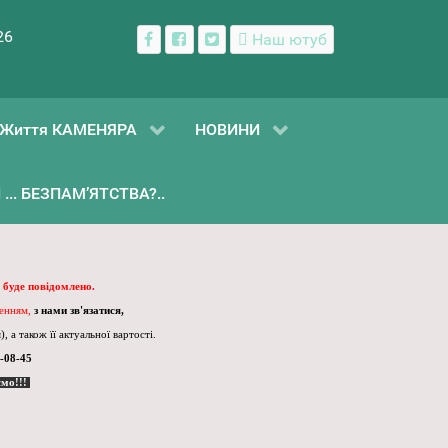
26
Наш ютуб
Життя КАМЕНЯРА
НОВИНИ
... БЕЗПАМ’ЯТСТВА?..
 буде повідомлено.
ленням,
з нами зв'язатися,
, а також її актуальної вартості.
-08-45
ємо!!!