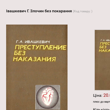
Івашкевич Г. Злочин без покарання
(Код товару:
)
20.
Ціна:
плюс до варт
Кількість