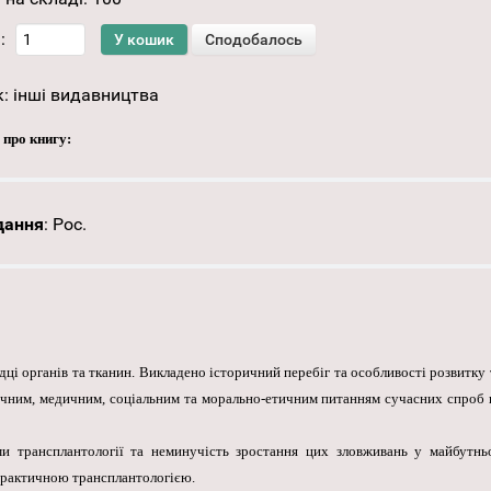
:
к:
інші видавництва
 про книгу:
дання
:
Рос.
і органів та тканин. Викладено історичний перебіг та особливості розвитку 
ічним, медичним, соціальним та морально-етичним питанням сучасних спроб 
ми трансплантології та неминучість зростання цих зловживань у майбутнь
 практичною трансплантологією.