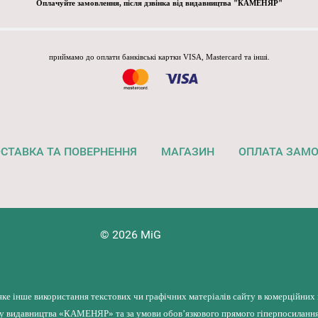
Оплачуйте замовлення, після дзвінка від видавництва "КАМЕНЯР"
приймамо до оплати банківські картки VISA, Mastercard та інші.
СТАВКА ТА ПОВЕРНЕННЯ
МАГАЗИН
ОПЛАТА ЗАМ
© 2026 MiG
яке інше використання текстових чи графічних матеріалів сайту в комерційних
лу видавництва «КАМЕНЯР» та за умови обов’язкового прямого гіперпосилання 