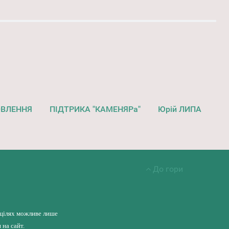
ОВЛЕННЯ
ПІДТРИКА "КАМЕНЯРа"
Юрій ЛИПА
До гори
 цілях можливе лише
на сайт.