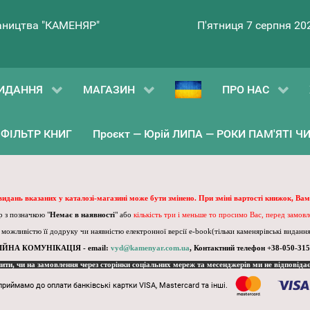
ництва "КАМЕНЯР"
П'ятниця 7 серпня 20
ИДАННЯ
МАГАЗИН
ПРО НАС
ФІЛЬТР КНИГ
Проєкт — Юрій ЛИПА — РОКИ ПАМ'ЯТІ ЧИ 
 видань вказаних у каталозі-магазині може бути змінено. При зміні вартості книжок, Вам
 з позначкою "
Немає в наявності
" або
кількість три і меньше то просимо Вас, перед замов
, можливістю її додруку чи наявністю електронної версії e-book(тільки каменярівські видання)
ІЙНА КОМУНІКАЦІЯ - email:
vyd@kamenyar.com.ua
,
Контактний телефон +38-050-315
пити, чи на замовлення через сторінки соціальних мереж та месенджерів ми не відповіда
приймамо до оплати банківські картки VISA, Mastercard та інші.