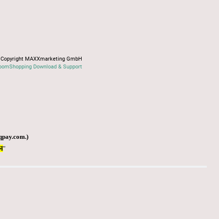
Copyright MAXXmarketing GmbH
oomShopping Download & Support
qpay.com
.)
Я
"