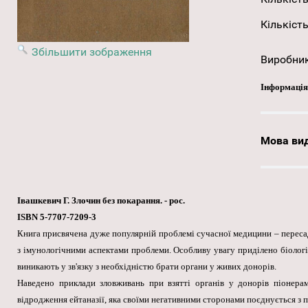
Кількість
Збільшити зображення
Виробни
Інформація
Мова ви
Івашкевич Г. Злочин без покарання. - рос.
ISBN 5-7707-7209-3
Книга присвячена дуже популярній проблемі сучасної медицини – пересадц
з імунологічними аспектами проблеми. Особливу увагу приділено біолог
виникають у зв'язку з необхідністю брати органи у живих донорів.
Наведено приклади зловживань при взятті органів у донорів піонера
відродження ейтаназії, яка своїми негативними сторонами поєднується з