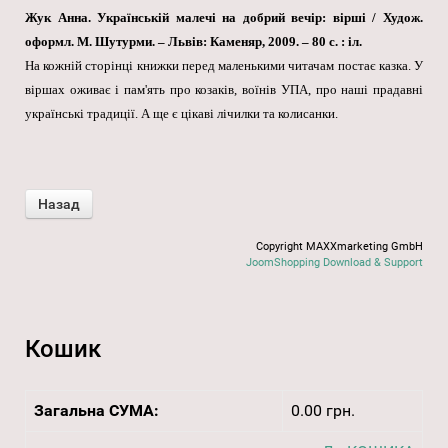
Жук Анна. Українській малечі на добрий вечір: вірші / Худож.
оформл. М. Шутурми. – Львів: Каменяр, 2009. – 80 с. : іл.
На кожній сторінці книжки перед маленькими читачам постає казка. У
віршах оживає і пам'ять про козаків, воїнів УПА, про наші прадавні
українські традиції. А ще є цікаві лічилки та колисанки.
Copyright MAXXmarketing GmbH
JoomShopping Download & Support
Кошик
Загальна СУМА:
0.00 грн.