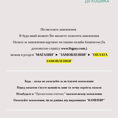
До КОШИКА
Післясплата замовлення
В будь-який момент Ви зможете оплатити замовлення
Оплата за замовлення карткою чи іншим онлайн банкінгом
(За
допомогою сервісу
www.liqpay.com
.)
можна в розділі "
МАГАЗИН
" ► "
ЗАМОВЛЕННЯ
" ► "
ОПЛАТА
ЗАМОВЛЕННЯ
"
Будь - ласка не оплачуйте за не існуючі замовлення
Перед оплатою з'ясуте наявність книг та точну вартість оплати
Незабудьте в "
Призначення платежу
" вказати номер замовлення
Оплачуйте замовлення, після дзвінка від видавництва "КАМЕНЯР"