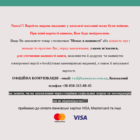
Увага!!! Вартість видань вказаних у каталозі-магазині може бути змінено.
При зміні вартості книжок, Вам буде повідомлено.
Якщо Ви замовляєте товар з позначкою "
Немає в наявності
" або
кількість три і
меньше то просимо Вас, перед замовленням,
з нами зв'язатися,
для уточнення наявності книги
, можливістю її додруку чи наявністю
електронної версії e-book(тільки каменярівські видання), а також її актуальної
вартості.
ОФіЦІЙНА КОМУНІКАЦІЯ - email:
vyd@kamenyar.com.ua
,
Контактний
телефон +38-050-315-08-45
на запити, чи на замовлення через сторінки соціальних мереж та месенджерів
ми не відповідаємо!!!
приймамо до оплати банківські картки VISA, Mastercard та інші.