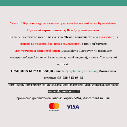
Увага!!! Вартість видань вказаних у каталозі-магазині може бути змінено.
При зміні вартості книжок, Вам буде повідомлено.
Якщо Ви замовляєте товар з позначкою "
Немає в наявності
" або
кількість три і
меньше то просимо Вас, перед замовленням,
з нами зв'язатися,
для уточнення наявності книги
, можливістю її додруку чи наявністю
електронної версії e-book(тільки каменярівські видання), а також її актуальної
вартості.
ОФіЦІЙНА КОМУНІКАЦІЯ - email:
vyd@kamenyar.com.ua
,
Контактний
телефон +38-050-315-08-45
на запити, чи на замовлення через сторінки соціальних мереж та месенджерів
ми не відповідаємо!!!
приймамо до оплати банківські картки VISA, Mastercard та інші.