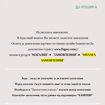
До КОШИКА
Післясплата замовлення
В будь-який момент Ви зможете оплатити замовлення
Оплата за замовлення карткою чи іншим онлайн банкінгом
(За
допомогою сервісу
www.liqpay.com
.)
можна в розділі "
МАГАЗИН
" ► "
ЗАМОВЛЕННЯ
" ► "
ОПЛАТА
ЗАМОВЛЕННЯ
"
Будь - ласка не оплачуйте за не існуючі замовлення
Перед оплатою з'ясуте наявність книг та точну вартість оплати
Незабудьте в "
Призначення платежу
" вказати номер замовлення
Оплачуйте замовлення, після дзвінка від видавництва "КАМЕНЯР"