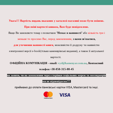
Увага!!! Вартість видань вказаних у каталозі-магазині може бути змінено.
При зміні вартості книжок, Вам буде повідомлено.
Якщо Ви замовляєте товар з позначкою "
Немає в наявності
" або
кількість три і
меньше то просимо Вас, перед замовленням,
з нами зв'язатися,
для уточнення наявності книги
, можливістю її додруку чи наявністю
електронної версії e-book(тільки каменярівські видання), а також її актуальної
вартості.
ОФіЦІЙНА КОМУНІКАЦІЯ - email:
vyd@kamenyar.com.ua
,
Контактний
телефон +38-050-315-08-45
на запити, чи на замовлення через сторінки соціальних мереж та месенджерів
ми не відповідаємо!!!
приймамо до оплати банківські картки VISA, Mastercard та інші.