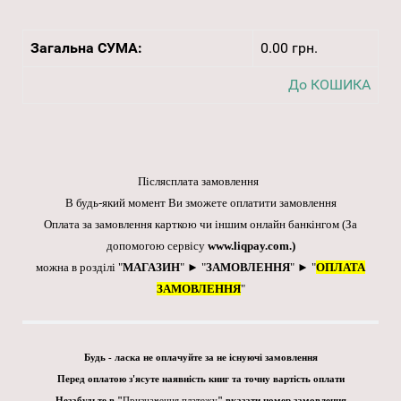
Загальна СУМА:
0.00 грн.
До КОШИКА
Післясплата замовлення
В будь-який момент Ви зможете оплатити замовлення
Оплата за замовлення карткою чи іншим онлайн банкінгом
(За
допомогою сервісу
www.liqpay.com
.)
можна в розділі "
МАГАЗИН
" ► "
ЗАМОВЛЕННЯ
" ► "
ОПЛАТА
ЗАМОВЛЕННЯ
"
Будь - ласка не оплачуйте за не існуючі замовлення
Перед оплатою з'ясуте наявність книг та точну вартість оплати
Незабудьте в "
Призначення платежу
" вказати номер замовлення