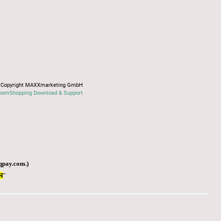
Copyright MAXXmarketing GmbH
oomShopping Download & Support
qpay.com
.)
Я
"