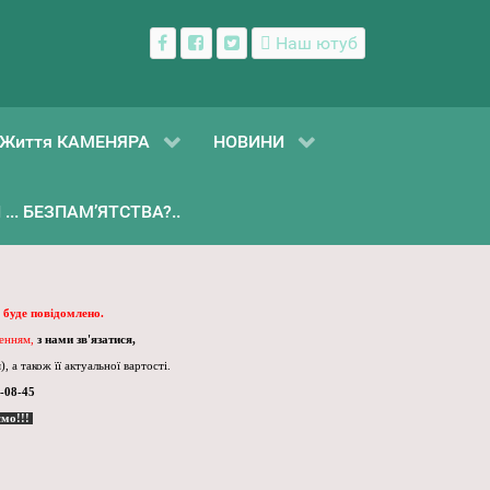
Наш ютуб
Життя КАМЕНЯРА
НОВИНИ
... БЕЗПАМ’ЯТСТВА?..
 буде повідомлено.
ленням,
з нами зв'язатися,
, а також її актуальної вартості.
-08-45
ємо!!!