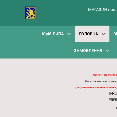
МАГАЗИН вида
Юрій ЛИПА
ГОЛОВНА
В
ЗАМОВЛЕННЯ
Увага!!! Вартість
Якщо Ви замовляєте товар
для уточнення наявності книги
ОФіЦ
на за