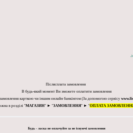
J
Післясплата замовлення
В будь-який момент Ви зможете оплатити замовлення
 замовлення карткою чи іншим онлайн банкінгом
(За допомогою сервісу
www.li
ожна в розділі "
МАГАЗИН
" ► "
ЗАМОВЛЕННЯ
" ► "
ОПЛАТА ЗАМОВЛЕНН
Будь - ласка не оплачуйте за не існуючі замовлення