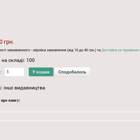
0 грн.
ості замовленного - обробка замовлення (від 10 до 40 грн.) та
Доставка за тарифами 
 на складі:
100
:
к:
інші видавництва
 про книгу: