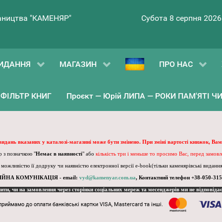
ництва "КАМЕНЯР"
Субота 8 серпня 2026
ИДАННЯ
МАГАЗИН
ПРО НАС
ФІЛЬТР КНИГ
Проєкт — Юрій ЛИПА — РОКИ ПАМ'ЯТІ ЧИ 
 видань вказаних у каталозі-магазині може бути змінено. При зміні вартості книжок, Вам
 з позначкою "
Немає в наявності
" або
кількість три і меньше то просимо Вас, перед замов
, можливістю її додруку чи наявністю електронної версії e-book(тільки каменярівські видання)
ІЙНА КОМУНІКАЦІЯ - email:
vyd@kamenyar.com.ua
,
Контактний телефон +38-050-315
пити, чи на замовлення через сторінки соціальних мереж та месенджерів ми не відповіда
приймамо до оплати банківські картки VISA, Mastercard та інші.