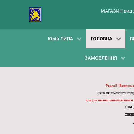
МАГАЗИН вида
Юрій ЛИПА
ГОЛОВНА
В
ЗАМОВЛЕННЯ
Увага!!! Вартість
Якщо Ви замовляєте товар
для уточнення наявності книги
ОФіЦ
на за