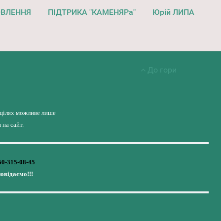
ОВЛЕННЯ
ПІДТРИКА "КАМЕНЯРа"
Юрій ЛИПА
До гори
 цілях можливе лише
на сайт.
50-315-08-45
повідаємо!!!