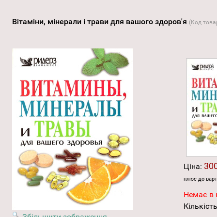
Вітаміни, мінерали і трави для вашого здоров'я
(Код това
300
Ціна:
плюс до варт
Немає в 
Кількість
Збільшити зображення