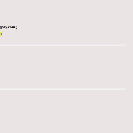
qpay.com
.)
Я
"