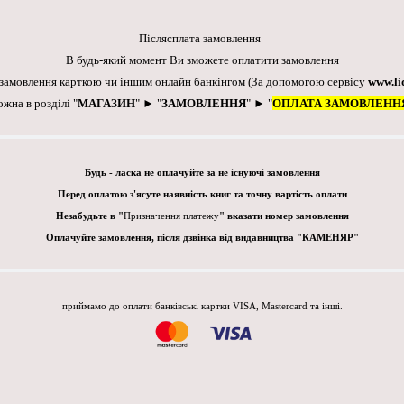
Післясплата замовлення
В будь-який момент Ви зможете оплатити замовлення
 замовлення карткою чи іншим онлайн банкінгом
(За допомогою сервісу
www.li
ожна в розділі "
МАГАЗИН
" ► "
ЗАМОВЛЕННЯ
" ► "
ОПЛАТА ЗАМОВЛЕНН
Будь - ласка не оплачуйте за не існуючі замовлення
Перед оплатою з'ясуте наявність книг та точну вартість оплати
Незабудьте в "
Призначення платежу
" вказати номер замовлення
Оплачуйте замовлення, після дзвінка від видавництва "КАМЕНЯР"
приймамо до оплати банківські картки VISA, Mastercard та інші.