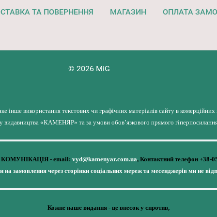
СТАВКА ТА ПОВЕРНЕННЯ
МАГАЗИН
ОПЛАТА ЗАМ
© 2026 MiG
яке інше використання текстових чи графічних матеріалів сайту в комерційних
лу видавництва «КАМЕНЯР» та за умови обов’язкового прямого гіперпосилання 
КОМУНІКАЦІЯ - email:
vyd@kamenyar.com.ua
,
Контактний телефон +38-0
чи на замовлення через сторінки соціальних мереж та месенджерів ми не від
Кожне наше видання - це внесок у спротив,