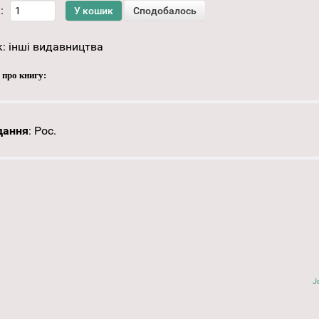
:
к:
інші видавництва
 про книгу:
дання
:
Рос.
J