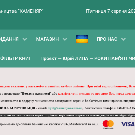
ництва "КАМЕНЯР"
П'ятниця 7 серпня 20
ИДАННЯ
МАГАЗИН
ПРО НАС
ФІЛЬТР КНИГ
Проєкт — Юрій ЛИПА — РОКИ ПАМ'ЯТІ ЧИ 
 видань вказаних у каталозі-магазині може бути змінено. При зміні вартості книжок, Вам
 з позначкою "
Немає в наявності
" або
кількість три і меньше то просимо Вас, перед замов
, можливістю її додруку чи наявністю електронної версії e-book(тільки каменярівські видання)
ІЙНА КОМУНІКАЦІЯ - email:
vyd@kamenyar.com.ua
,
Контактний телефон +38-050-315
пити, чи на замовлення через сторінки соціальних мереж та месенджерів ми не відповіда
приймамо до оплати банківські картки VISA, Mastercard та інші.