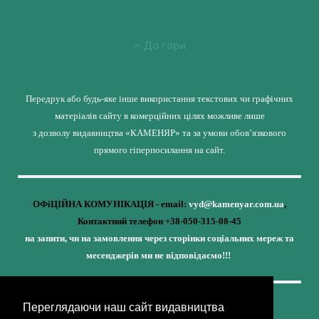
До гори
Передрук або будь-яке інше використання текстових чи графічних
матеріалів сайту в комерційних цілях можливе лише
з дозволу видавництва «КАМЕНЯР» та за умови обов’язкового
прямого гіперпосилання на сайт.
ОФіЦІЙНА КОМУНІКАЦІЯ - email:
vyd@kamenyar.com.ua
,
Контактний телефон +38-050-315-08-45
на запити, чи на замовлення через сторінки соціальних мереж та
месенджерів ми не відповідаємо!!!
Переглядаючи наш сайт видавництва
Кожне наше видання - це внесок у спротив,