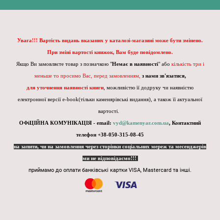
Увага!!! Вартість видань вказаних у каталозі-магазині може бути змінено.
При зміні вартості книжок, Вам буде повідомлено.
Якщо Ви замовляєте товар з позначкою "
Немає в наявності
" або
кількість три і
меньше то просимо Вас, перед замовленням,
з нами зв'язатися,
для уточнення наявності книги
, можливістю її додруку чи наявністю
електронної версії e-book(тільки каменярівські видання), а також її актуальної
вартості.
ОФіЦІЙНА КОМУНІКАЦІЯ - email:
vyd@kamenyar.com.ua
,
Контактний
телефон +38-050-315-08-45
на запити, чи на замовлення через сторінки соціальних мереж та месенджерів
ми не відповідаємо!!!
приймамо до оплати банківські картки VISA, Mastercard та інші.