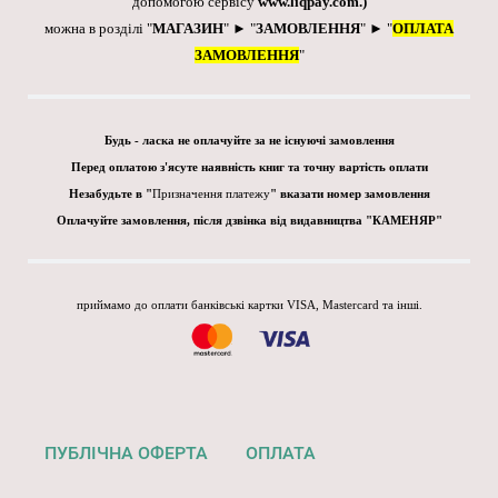
допомогою сервісу
www.liqpay.com
.)
можна в розділі "
МАГАЗИН
" ► "
ЗАМОВЛЕННЯ
" ► "
ОПЛАТА
ЗАМОВЛЕННЯ
"
Будь - ласка не оплачуйте за не існуючі замовлення
Перед оплатою з'ясуте наявність книг та точну вартість оплати
Незабудьте в "
Призначення платежу
" вказати номер замовлення
Оплачуйте замовлення, після дзвінка від видавництва "КАМЕНЯР"
приймамо до оплати банківські картки VISA, Mastercard та інші.
ПУБЛІЧНА ОФЕРТА
ОПЛАТА