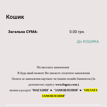
Кошик
Загальна СУМА:
0.00 грн.
До КОШИКА
Післясплата замовлення
В будь-який момент Ви зможете оплатити замовлення
Оплата за замовлення карткою чи іншим онлайн банкінгом
(За
допомогою сервісу
www.liqpay.com
.)
можна в розділі "
МАГАЗИН
" ► "
ЗАМОВЛЕННЯ
" ► "
ОПЛАТА
ЗАМОВЛЕННЯ
"