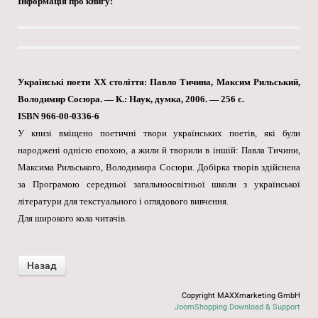
Інформація про книгу:
Українські поети XX століття: Павло Тичина, Максим Рильський,
Володимир Сосюра. — К.: Наук, думка, 2006. — 256 с.
ISBN 966-00-0336-6
У книзі вміщено поетичні твори українських поетів, які були
народжені однією епохою, а жили й творили в іншій: Павла Тичини,
Максима Рильського, Володимира Сосюри. Добірка творів здійснена
за Програмою середньої загальноосвітньої школи з української
літератури для текстуального і оглядового вивчення.
Для широкого кола читачів.
Copyright MAXXmarketing GmbH
JoomShopping Download & Support