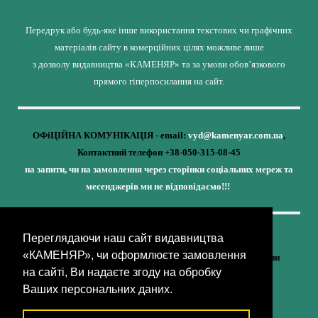
Передрук або будь-яке інше використання текстових чи графічних
матеріалів сайту в комерційних цілях можливе лише
з дозволу видавництва «КАМЕНЯР» та за умови обов’язкового
прямого гіперпосилання на сайт.
ОФіЦІЙНА КОМУНІКАЦІЯ - email:
vyd@kamenyar.com.ua
,
Контактний телефон +38-050-315-08-45
на запити, чи на замовлення через сторінки соціальних мереж та
месенджерів ми не відповідаємо!!!
Переглядаючи наш сайт видавництва
Кожне наше видання - це внесок у спротив,
«КАМЕНЯР», чи оформлюєте замовлення
у збереження ідентичності та неминучу перемогу України
на сайті, Ви надаєте згоду на обробку
(видавництво «КАМЕНЯР»)
Ваших персональних даних.