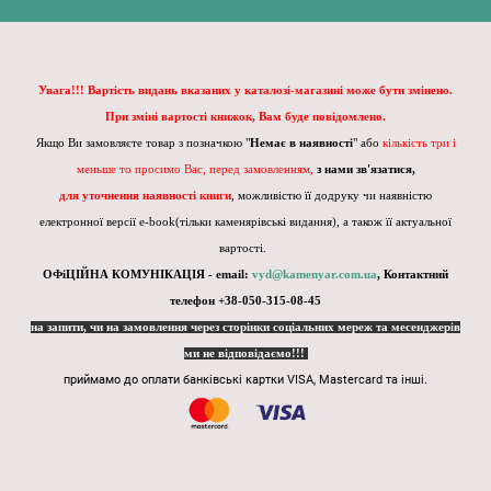
Увага!!! Вартість видань вказаних у каталозі-магазині може бути змінено.
При зміні вартості книжок, Вам буде повідомлено.
Якщо Ви замовляєте товар з позначкою "
Немає в наявності
" або
кількість три і
меньше то просимо Вас, перед замовленням,
з нами зв'язатися,
для уточнення наявності книги
, можливістю її додруку чи наявністю
електронної версії e-book(тільки каменярівські видання), а також її актуальної
вартості.
ОФіЦІЙНА КОМУНІКАЦІЯ - email:
vyd@kamenyar.com.ua
,
Контактний
телефон +38-050-315-08-45
на запити, чи на замовлення через сторінки соціальних мереж та месенджерів
ми не відповідаємо!!!
приймамо до оплати банківські картки VISA, Mastercard та інші.