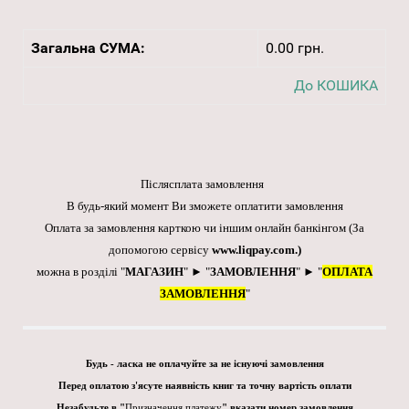
Загальна СУМА:
0.00 грн.
До КОШИКА
Післясплата замовлення
В будь-який момент Ви зможете оплатити замовлення
Оплата за замовлення карткою чи іншим онлайн банкінгом
(За
допомогою сервісу
www.liqpay.com
.)
можна в розділі "
МАГАЗИН
" ► "
ЗАМОВЛЕННЯ
" ► "
ОПЛАТА
ЗАМОВЛЕННЯ
"
Будь - ласка не оплачуйте за не існуючі замовлення
Перед оплатою з'ясуте наявність книг та точну вартість оплати
Незабудьте в "
Призначення платежу
" вказати номер замовлення