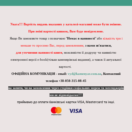
Увага!!! Вартість видань вказаних у каталозі-магазині може бути змінено.
При зміні вартості книжок, Вам буде повідомлено.
Якщо Ви замовляєте товар з позначкою "
Немає в наявності
" або
кількість три і
меньше то просимо Вас, перед замовленням,
з нами зв'язатися,
для уточнення наявності книги
, можливістю її додруку чи наявністю
електронної версії e-book(тільки каменярівські видання), а також її актуальної
вартості.
ОФіЦІЙНА КОМУНІКАЦІЯ - email:
vyd@kamenyar.com.ua
,
Контактний
телефон +38-050-315-08-45
на запити, чи на замовлення через сторінки соціальних мереж та месенджерів
ми не відповідаємо!!!
приймамо до оплати банківські картки VISA, Mastercard та інші.