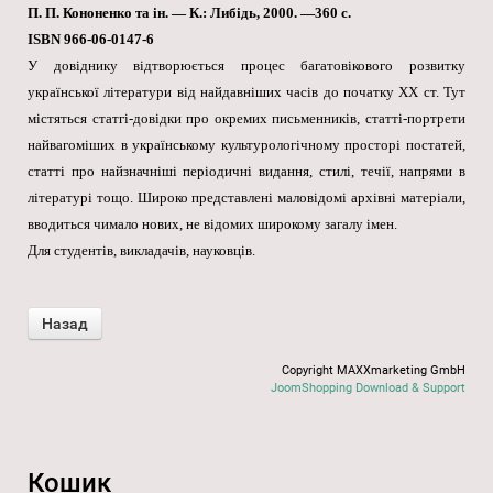
П. П. Кононенко та ін. — К.: Либідь, 2000. —360 с.
ISBN 966-06-0147-6
У довіднику відтворюється процес багатовікового розвитку
української літератури від найдавніших часів до початку XX ст. Тут
містяться статгі-довідки про окремих письменників, статті-портрети
найвагоміших в українському культурологічному просторі постатей,
статті про найзначніші періодичні видання, стилі, течії, напрями в
літературі тощо. Широко представлені маловідомі архівні матеріали,
вводиться чимало нових, не відомих широкому загалу імен.
Для студентів, викладачів, науковців.
Copyright MAXXmarketing GmbH
JoomShopping Download & Support
Кошик