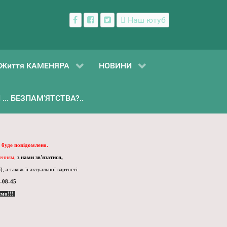
Наш ютуб
Життя КАМЕНЯРА
НОВИНИ
... БЕЗПАМ’ЯТСТВА?..
 буде повідомлено.
ленням,
з нами зв'язатися,
, а також її актуальної вартості.
-08-45
ємо!!!