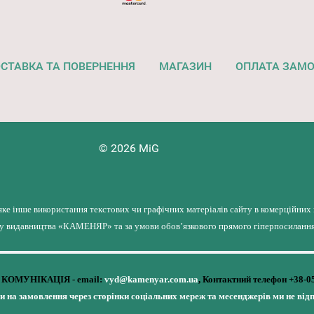
СТАВКА ТА ПОВЕРНЕННЯ
МАГАЗИН
ОПЛАТА ЗАМ
© 2026 MiG
яке інше використання текстових чи графічних матеріалів сайту в комерційних
лу видавництва «КАМЕНЯР» та за умови обов’язкового прямого гіперпосилання 
КОМУНІКАЦІЯ - email:
vyd@kamenyar.com.ua
,
Контактний телефон +38-0
чи на замовлення через сторінки соціальних мереж та месенджерів ми не від