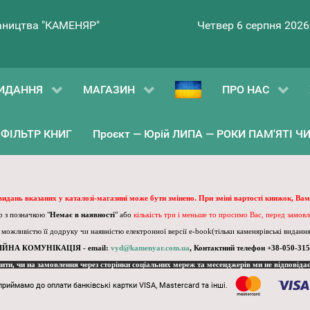
ництва "КАМЕНЯР"
Четвер 6 серпня 2026
ИДАННЯ
МАГАЗИН
ПРО НАС
ФІЛЬТР КНИГ
Проєкт — Юрій ЛИПА — РОКИ ПАМ'ЯТІ ЧИ 
 видань вказаних у каталозі-магазині може бути змінено. При зміні вартості книжок, Вам
 з позначкою "
Немає в наявності
" або
кількість три і меньше то просимо Вас, перед замов
, можливістю її додруку чи наявністю електронної версії e-book(тільки каменярівські видання)
ІЙНА КОМУНІКАЦІЯ - email:
vyd@kamenyar.com.ua
,
Контактний телефон +38-050-315
пити, чи на замовлення через сторінки соціальних мереж та месенджерів ми не відповіда
приймамо до оплати банківські картки VISA, Mastercard та інші.