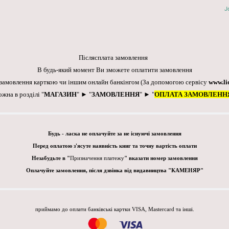
J
Післясплата замовлення
В будь-який момент Ви зможете оплатити замовлення
 замовлення карткою чи іншим онлайн банкінгом
(За допомогою сервісу
www.li
ожна в розділі "
МАГАЗИН
" ► "
ЗАМОВЛЕННЯ
" ► "
ОПЛАТА ЗАМОВЛЕНН
Будь - ласка не оплачуйте за не існуючі замовлення
Перед оплатою з'ясуте наявність книг та точну вартість оплати
Незабудьте в "
Призначення платежу
" вказати номер замовлення
Оплачуйте замовлення, після дзвінка від видавництва "КАМЕНЯР"
приймамо до оплати банківські картки VISA, Mastercard та інші.