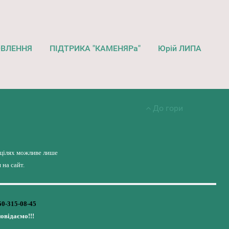
ОВЛЕННЯ
ПІДТРИКА "КАМЕНЯРа"
Юрій ЛИПА
До гори
 цілях можливе лише
на сайт.
50-315-08-45
повідаємо!!!