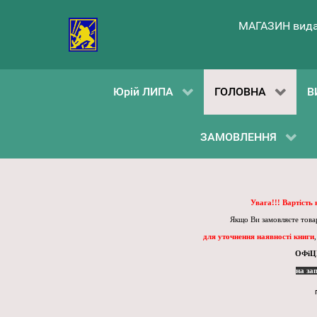
МАГАЗИН вида
Юрій ЛИПА
ГОЛОВНА
В
ЗАМОВЛЕННЯ
Увага!!! Вартість
Якщо Ви замовляєте товар
для уточнення наявності книги
ОФіЦ
на за