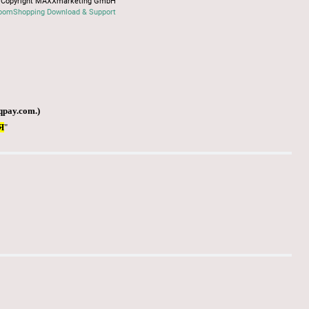
Copyright MAXXmarketing GmbH
oomShopping Download & Support
qpay.com
.)
Я
"