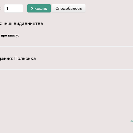
:
к:
інші видавництва
 про книгу:
дання
:
Польська
J