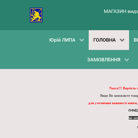
МАГАЗИН вида
Юрій ЛИПА
ГОЛОВНА
В
ЗАМОВЛЕННЯ
Увага!!! Вартість
Якщо Ви замовляєте товар
для уточнення наявності книги
ОФіЦ
на за