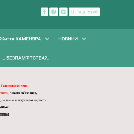
Наш ютуб
Життя КАМЕНЯРА
НОВИНИ
... БЕЗПАМ’ЯТСТВА?..
 буде повідомлено.
ленням,
з нами зв'язатися,
, а також її актуальної вартості.
-08-45
ємо!!!