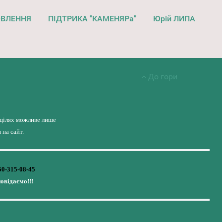
ОВЛЕННЯ
ПІДТРИКА "КАМЕНЯРа"
Юрій ЛИПА
До гори
 цілях можливе лише
на сайт.
50-315-08-45
повідаємо!!!