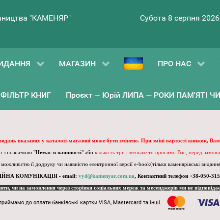
ництва "КАМЕНЯР"
Субота 8 серпня 2026
ИДАННЯ
МАГАЗИН
ПРО НАС
ФІЛЬТР КНИГ
Проєкт — Юрій ЛИПА — РОКИ ПАМ'ЯТІ ЧИ 
 видань вказаних у каталозі-магазині може бути змінено. При зміні вартості книжок, Вам
 з позначкою "
Немає в наявності
" або
кількість три і меньше то просимо Вас, перед замов
, можливістю її додруку чи наявністю електронної версії e-book(тільки каменярівські видання)
ІЙНА КОМУНІКАЦІЯ - email:
vyd@kamenyar.com.ua
,
Контактний телефон +38-050-315
пити, чи на замовлення через сторінки соціальних мереж та месенджерів ми не відповіда
приймамо до оплати банківські картки VISA, Mastercard та інші.