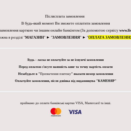
Післясплата замовлення
В будь-який момент Ви зможете оплатити замовлення
 замовлення карткою чи іншим онлайн банкінгом
(За допомогою сервісу
www.li
ожна в розділі "
МАГАЗИН
" ► "
ЗАМОВЛЕННЯ
" ► "
ОПЛАТА ЗАМОВЛЕНН
Будь - ласка не оплачуйте за не існуючі замовлення
Перед оплатою з'ясуте наявність книг та точну вартість оплати
Незабудьте в "
Призначення платежу
" вказати номер замовлення
Оплачуйте замовлення, після дзвінка від видавництва "КАМЕНЯР"
приймамо до оплати банківські картки VISA, Mastercard та інші.