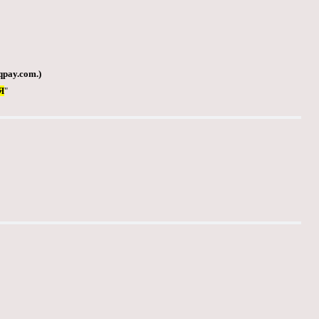
qpay.com
.)
Я
"