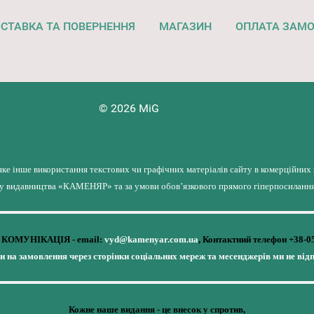
СТАВКА ТА ПОВЕРНЕННЯ
МАГАЗИН
ОПЛАТА ЗАМ
© 2026 MiG
яке інше використання текстових чи графічних матеріалів сайту в комерційних
лу видавництва «КАМЕНЯР» та за умови обов’язкового прямого гіперпосилання 
КОМУНІКАЦІЯ - email:
vyd@kamenyar.com.ua
,
Контактний телефон +38-0
чи на замовлення через сторінки соціальних мереж та месенджерів ми не від
Кожне наше видання - це внесок у спротив,