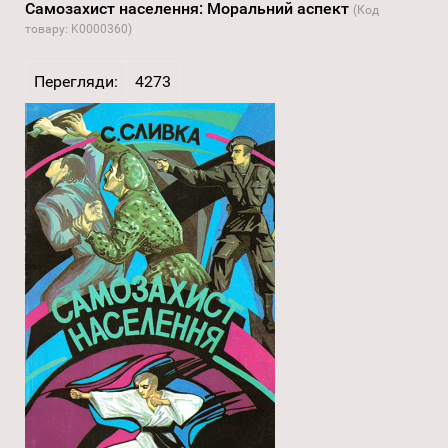
Самозахист населення: Моральний аспект
(Код
товару:
K0000360
)
Перегляди:
4273