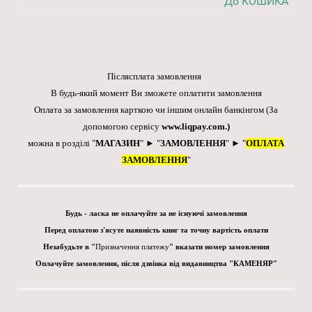
До КОШИКА
Післясплата замовлення
В будь-який момент Ви зможете оплатити замовлення
Оплата за замовлення карткою чи іншим онлайн банкінгом
(За
допомогою сервісу
www.liqpay.com
.)
можна в розділі "
МАГАЗИН
" ► "
ЗАМОВЛЕННЯ
" ► "
ОПЛАТА
ЗАМОВЛЕННЯ
"
Будь - ласка не оплачуйте за не існуючі замовлення
Перед оплатою з'ясуте наявність книг та точну вартість оплати
Незабудьте в "
Призначення платежу
" вказати номер замовлення
Оплачуйте замовлення, після дзвінка від видавництва "КАМЕНЯР"