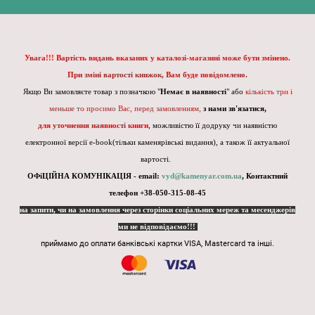
Увага!!! Вартість видань вказаних у каталозі-магазині може бути змінено.
При зміні вартості книжок, Вам буде повідомлено.
Якщо Ви замовляєте товар з позначкою "
Немає в наявності
" або
кількість три і
меньше то просимо Вас, перед замовленням,
з нами зв'язатися,
для уточнення наявності книги
, можливістю її додруку чи наявністю
електронної версії e-book(тільки каменярівські видання), а також її актуальної
вартості.
ОФіЦІЙНА КОМУНІКАЦІЯ - email:
vyd@kamenyar.com.ua
,
Контактний
телефон +38-050-315-08-45
на запити, чи на замовлення через сторінки соціальних мереж та месенджерів
ми не відповідаємо!!!
приймамо до оплати банківські картки VISA, Mastercard та інші.