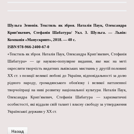
Шульга Зеновія. Текстиль як зброя. Наталія Паук, Олександра
Крип’якевич, Стефанія Шабатура/ Укл. 3. Шульга. — Львів:
Компанія «Манускрипт», 2018. — 40 с.
ISBN 978-966-2400-67-0
«Текстиль як зброя. Наталія Паук, Олександра Крип’якевич, Стефанія
Шабатура» — це науково-популярне видання, яке має на меті
окреслити творчість видатних львівських мисткинь у другій половині
XX ст. з позиції великої любові до України, відповідальності за долю
рідного народу, громадянського обов'язку і великої натхненної
творчоїпраці на ниві розвитку національної культури. Наталія Паук,
Олександра Крип’якевич, Стефанія Шабатура — харизматичні
особистості, які віддали свій талант і власну свободу за утвердження
Української держави у XX ст.