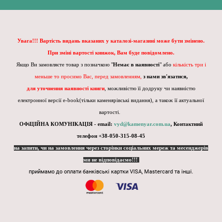
Увага!!! Вартість видань вказаних у каталозі-магазині може бути змінено.
При зміні вартості книжок, Вам буде повідомлено.
Якщо Ви замовляєте товар з позначкою "
Немає в наявності
" або
кількість три і
меньше то просимо Вас, перед замовленням,
з нами зв'язатися,
для уточнення наявності книги
, можливістю її додруку чи наявністю
електронної версії e-book(тільки каменярівські видання), а також її актуальної
вартості.
ОФіЦІЙНА КОМУНІКАЦІЯ - email:
vyd@kamenyar.com.ua
,
Контактний
телефон +38-050-315-08-45
на запити, чи на замовлення через сторінки соціальних мереж та месенджерів
ми не відповідаємо!!!
приймамо до оплати банківські картки VISA, Mastercard та інші.