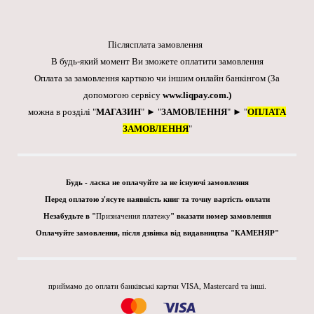
Післясплата замовлення
В будь-який момент Ви зможете оплатити замовлення
Оплата за замовлення карткою чи іншим онлайн банкінгом
(За
допомогою сервісу
www.liqpay.com
.)
можна в розділі "
МАГАЗИН
" ► "
ЗАМОВЛЕННЯ
" ► "
ОПЛАТА
ЗАМОВЛЕННЯ
"
Будь - ласка не оплачуйте за не існуючі замовлення
Перед оплатою з'ясуте наявність книг та точну вартість оплати
Незабудьте в "
Призначення платежу
" вказати номер замовлення
Оплачуйте замовлення, після дзвінка від видавництва "КАМЕНЯР"
приймамо до оплати банківські картки VISA, Mastercard та інші.