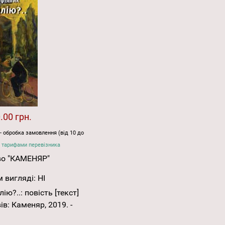
.00 грн.
- обробка замовлення (від 10 до
 тарифами перевізника
во "КАМЕНЯР"
 вигляді:
НІ
ію?..: повість [текст]
ів: Каменяр, 2019. -