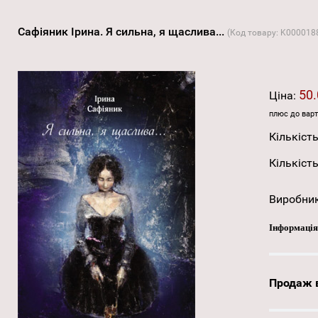
Сафіяник Ірина. Я сильна, я щаслива...
(Код товару:
K000018
50.
Ціна:
плюс до варт
Кількість
Кількість
Виробни
Інформація
Продаж в