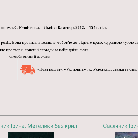
ормл. С. Резніченка. – Львів : Каменяр, 2012. – 154 с. : іл.
их років. Вона пронизана великою любов’ю до рідного краю, журливою тугою за 
рцю простори, приємні спогади та найрідніші люди.
Способи оплати й доставки
«Нова пошта», «Укрпошта» , кур’єрська доставка та самов
ник Ірина. Метелики без крил
Сафіяник Іри