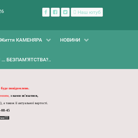
26
Наш ютуб
Життя КАМЕНЯРА
НОВИНИ
... БЕЗПАМ’ЯТСТВА?..
 буде повідомлено.
ленням,
з нами зв'язатися,
, а також її актуальної вартості.
-08-45
ємо!!!