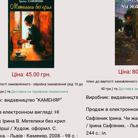
Ціна:
80
Ціна:
45.00 грн.
плюс до вартості замовленного 
ості замовленного - обробка замовлення (від 10 до
40 грн.) та
Доставка за
грн.) та
Доставка за тарифами перевізника
Виробник:
видавницт
к:
видавництво "КАМЕНЯР"
Продаж в електронном
 електронном вигляді:
НІ
Сафіяник Ірина. Чи жал
 Ірина В. Метелики без крил
/ Ірина Сафіяник. - Льв
вірші / Худож. оформл. С.
244 с.: іл.
а. - Львів : Каменяр, 2008. - 98 с. :