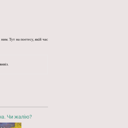
ним. Тут на поетесу, якій час
ивіз.
на. Чи жалію?