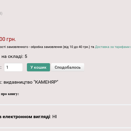
8
)
00 грн.
ості замовленного - обробка замовлення (від 10 до 40 грн.) та
Доставка за тарифами 
 на складі:
5
:
к:
видавництво "КАМЕНЯР"
 про книгу:
 електронном вигляді
:
НІ