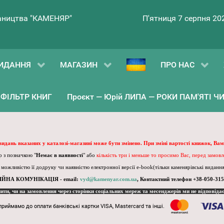
ництва "КАМЕНЯР"
П'ятниця 7 серпня 20
ИДАННЯ
МАГАЗИН
ПРО НАС
ФІЛЬТР КНИГ
Проєкт — Юрій ЛИПА — РОКИ ПАМ'ЯТІ ЧИ 
 видань вказаних у каталозі-магазині може бути змінено. При зміні вартості книжок, Вам
 з позначкою "
Немає в наявності
" або
кількість три і меньше то просимо Вас, перед замов
, можливістю її додруку чи наявністю електронної версії e-book(тільки каменярівські видання)
ІЙНА КОМУНІКАЦІЯ - email:
vyd@kamenyar.com.ua
,
Контактний телефон +38-050-315
пити, чи на замовлення через сторінки соціальних мереж та месенджерів ми не відповіда
приймамо до оплати банківські картки VISA, Mastercard та інші.