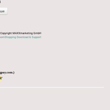
8
іше
Copyright MAXXmarketing GmbH
oomShopping Download & Support
qpay.com
.)
Я
"