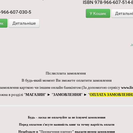
ISBN 978-966-607-514-
-966-607-030-5
У Кошик
Детальн
ик
Детальніше
J
Післясплата замовлення
В будь-який момент Ви зможете оплатити замовлення
 замовлення карткою чи іншим онлайн банкінгом
(За допомогою сервісу
www.li
ожна в розділі "
МАГАЗИН
" ► "
ЗАМОВЛЕННЯ
" ► "
ОПЛАТА ЗАМОВЛЕНН
Будь - ласка не оплачуйте за не існуючі замовлення
Перед оплатою з'ясуте наявність книг та точну вартість оплати
Незабудьте в "
Призначення платежу
" вказати номер замовлення