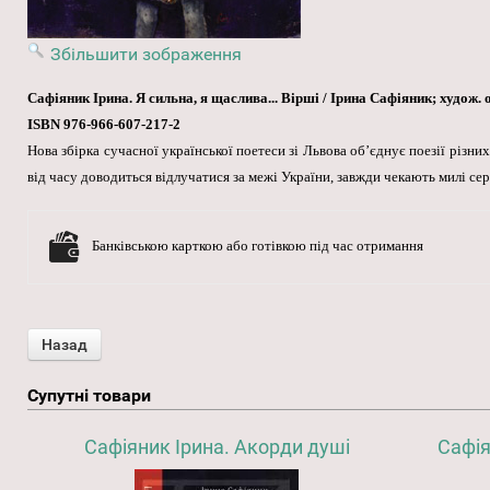
Збільшити зображення
Сафіяник Ірина. Я сильна, я щаслива... Вірші / Ірина Сафіяник; худож. оф
ISBN 976-966-607-217-2
Нова збірка сучасної української поетеси зі Львова об’єднує поезії різн
від часу доводиться відлучатися за межі України, завжди чекають милі се
Банківською карткою або готівкою під час отримання
Супутні товари
Сафіяник Ірина. Акорди душі
Сафія