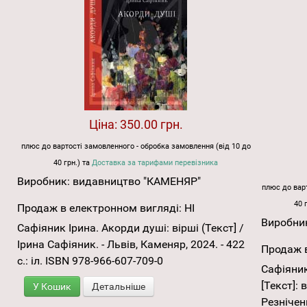
Ціна:
350.00 грн.
плюс до вартості замовленного - обробка замовлення (від 10 до
40 грн.) та
Доставка за тарифами перевізника
Виробник:
видавництво "КАМЕНЯР"
плюс до варт
40 
Продаж в електронном вигляді:
НІ
Виробни
Сафіяник Ірина. Акорди душі: вірші (Текст] /
Ірина Сафіяник. - Львів, Каменяр, 2024. - 422
Продаж в
с.: іл. ISBN 978-966-607-709-0
Сафіяник
[Текст]: 
У Кошик
Детальніше
Резніченк