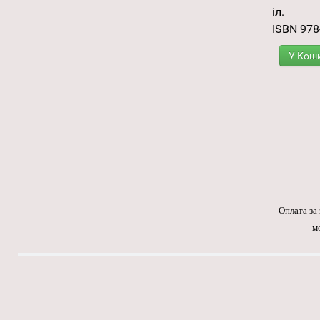
іл.
ISBN 978
У Кош
Оплата за
м