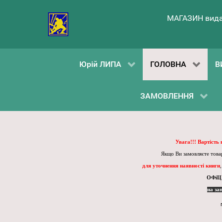
МАГАЗИН вида
Юрій ЛИПА
ГОЛОВНА
В
ЗАМОВЛЕННЯ
Увага!!! Вартість
Якщо Ви замовляєте товар
для уточнення наявності книги
ОФіЦ
на за