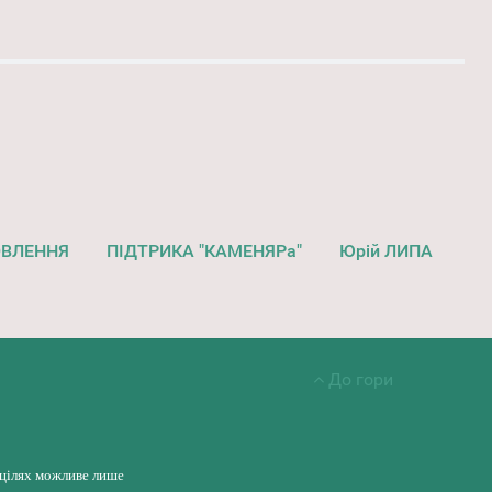
ОВЛЕННЯ
ПІДТРИКА "КАМЕНЯРа"
Юрій ЛИПА
До гори
 цілях можливе лише