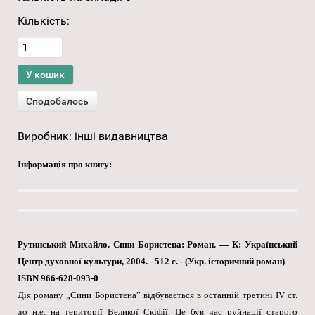
Кількість:
Виробник:
інші видавництва
Інформація про книгу:
Рутинський Михайло. Сини Бористена: Роман. — К: Український
Центр духовної культури, 2004. - 512 с. - (Укр. історичний роман)
ISBN 966-628-093-0
Дія роману „Сини Бористена” відбувається в останній третині IV ст.
до н.е. на території Великої Скіфії. Це був час руйнації старого