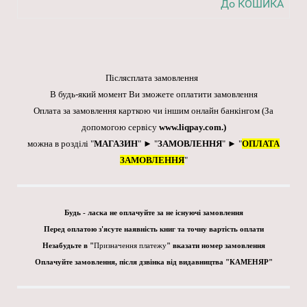
До КОШИКА
Післясплата замовлення
В будь-який момент Ви зможете оплатити замовлення
Оплата за замовлення карткою чи іншим онлайн банкінгом
(За
допомогою сервісу
www.liqpay.com
.)
можна в розділі "
МАГАЗИН
" ► "
ЗАМОВЛЕННЯ
" ► "
ОПЛАТА
ЗАМОВЛЕННЯ
"
Будь - ласка не оплачуйте за не існуючі замовлення
Перед оплатою з'ясуте наявність книг та точну вартість оплати
Незабудьте в "
Призначення платежу
" вказати номер замовлення
Оплачуйте замовлення, після дзвінка від видавництва "КАМЕНЯР"