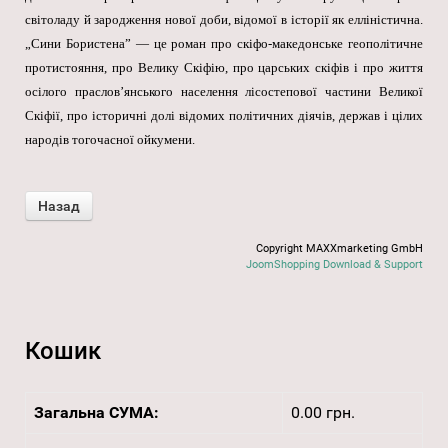
світоладу й зародження нової доби, відомої в історії як елліністична.
„Сини Бористена” — це роман про скіфо-македонське геополітичне
протистояння, про Велику Скіфію, про царських скіфів і про життя
осілого праслов’янського населення лісостепової частини Великої
Скіфії, про історичні долі відомих політичних діячів, держав і цілих
народів тогочасної ойкумени.
Copyright MAXXmarketing GmbH
JoomShopping Download & Support
Кошик
Загальна СУМА:
0.00 грн.