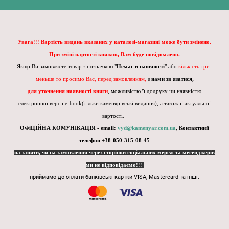
Увага!!! Вартість видань вказаних у каталозі-магазині може бути змінено.
При зміні вартості книжок, Вам буде повідомлено.
Якщо Ви замовляєте товар з позначкою "
Немає в наявності
" або
кількість три і
меньше то просимо Вас, перед замовленням,
з нами зв'язатися,
для уточнення наявності книги
, можливістю її додруку чи наявністю
електронної версії e-book(тільки каменярівські видання), а також її актуальної
вартості.
ОФіЦІЙНА КОМУНІКАЦІЯ - email:
vyd@kamenyar.com.ua
,
Контактний
телефон +38-050-315-08-45
на запити, чи на замовлення через сторінки соціальних мереж та месенджерів
ми не відповідаємо!!!
приймамо до оплати банківські картки VISA, Mastercard та інші.