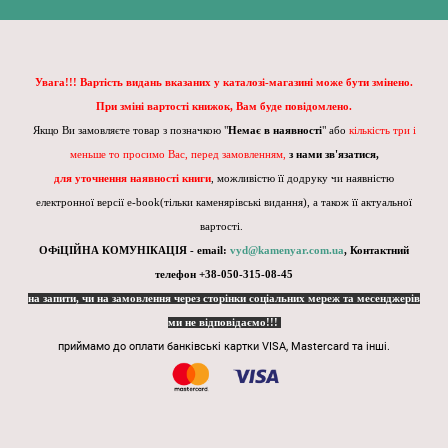
Увага!!! Вартість видань вказаних у каталозі-магазині може бути змінено.
При зміні вартості книжок, Вам буде повідомлено.
Якщо Ви замовляєте товар з позначкою "
Немає в наявності
" або
кількість три і
меньше то просимо Вас, перед замовленням,
з нами зв'язатися,
для уточнення наявності книги
, можливістю її додруку чи наявністю
електронної версії e-book(тільки каменярівські видання), а також її актуальної
вартості.
ОФіЦІЙНА КОМУНІКАЦІЯ - email:
vyd@kamenyar.com.ua
,
Контактний
телефон +38-050-315-08-45
на запити, чи на замовлення через сторінки соціальних мереж та месенджерів
ми не відповідаємо!!!
приймамо до оплати банківські картки VISA, Mastercard та інші.