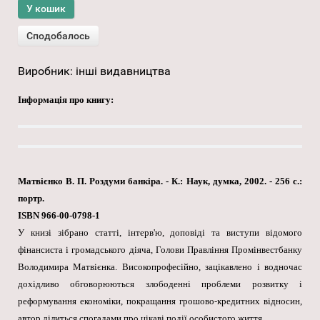
Виробник:
інші видавництва
Інформація про книгу:
Матвієнко В. П. Роздуми банкіра. - К.: Наук, думка, 2002. - 256 с.:
портр.
ISBN 966-00-0798-1
У книзі зібрано статті, інтерв'ю, доповіді та виступи відомого
фінансиста і громадського діяча, Голови Правління Промінвестбанку
Володимира Матвієнка. Високопрофесійно, зацікавлено і водночас
дохідливо обговорюються злободенні проблеми розвитку і
реформування економіки, покращання грошово-кредитних відносин,
автор ділиться спогадами про цікаві події особистого життя.