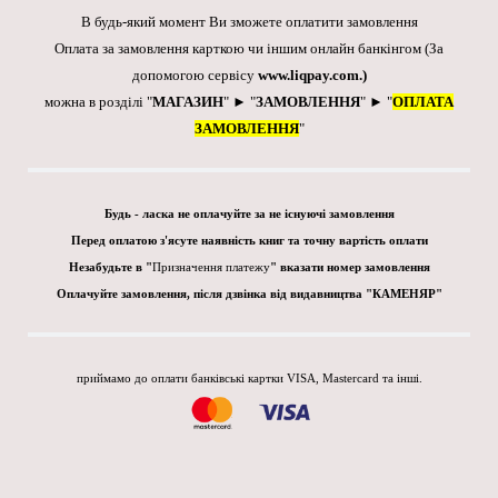
В будь-який момент Ви зможете оплатити замовлення
Оплата за замовлення карткою чи іншим онлайн банкінгом
(За
допомогою сервісу
www.liqpay.com
.)
можна в розділі "
МАГАЗИН
" ► "
ЗАМОВЛЕННЯ
" ► "
ОПЛАТА
ЗАМОВЛЕННЯ
"
Будь - ласка не оплачуйте за не існуючі замовлення
Перед оплатою з'ясуте наявність книг та точну вартість оплати
Незабудьте в "
Призначення платежу
" вказати номер замовлення
Оплачуйте замовлення, після дзвінка від видавництва "КАМЕНЯР"
приймамо до оплати банківські картки VISA, Mastercard та інші.