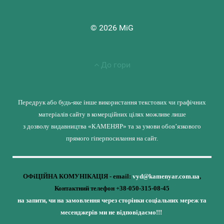
© 2026 MiG
До гори
Передрук або будь-яке інше використання текстових чи графічних
матеріалів сайту в комерційних цілях можливе лише
з дозволу видавництва «КАМЕНЯР» та за умови обов’язкового
прямого гіперпосилання на сайт.
ОФіЦІЙНА КОМУНІКАЦІЯ - email:
vyd@kamenyar.com.ua
,
Контактний телефон +38-050-315-08-45
на запити, чи на замовлення через сторінки соціальних мереж та
месенджерів ми не відповідаємо!!!