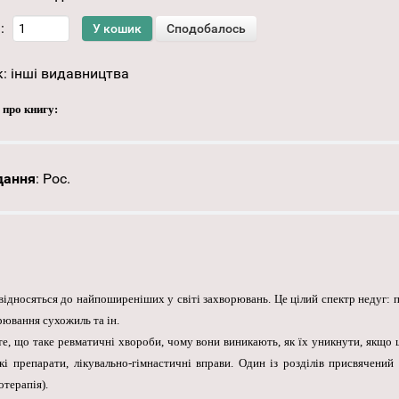
:
к:
інші видавництва
 про книгу:
дання
:
Рос.
відносяться до найпоширеніших у світі захворювань. Це цілий спектр недуг: п
рювання сухожиль та ін.
 те, що таке ревматичні хвороби, чому вони виникають, як їх уникнути, якщо
і препарати, лікувально-гімнастичні вправи. Один із розділів присвячений
отерапія).