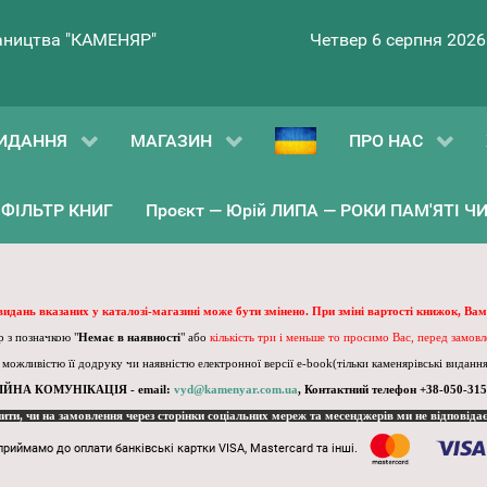
ництва "КАМЕНЯР"
Четвер 6 серпня 2026
ИДАННЯ
МАГАЗИН
ПРО НАС
ФІЛЬТР КНИГ
Проєкт — Юрій ЛИПА — РОКИ ПАМ'ЯТІ ЧИ 
 видань вказаних у каталозі-магазині може бути змінено. При зміні вартості книжок, Вам
 з позначкою "
Немає в наявності
" або
кількість три і меньше то просимо Вас, перед замов
, можливістю її додруку чи наявністю електронної версії e-book(тільки каменярівські видання)
ІЙНА КОМУНІКАЦІЯ - email:
vyd@kamenyar.com.ua
,
Контактний телефон +38-050-315
пити, чи на замовлення через сторінки соціальних мереж та месенджерів ми не відповіда
приймамо до оплати банківські картки VISA, Mastercard та інші.