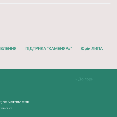
ОВЛЕННЯ
ПІДТРИКА "КАМЕНЯРа"
Юрій ЛИПА
До гори
 цілях можливе лише
на сайт.