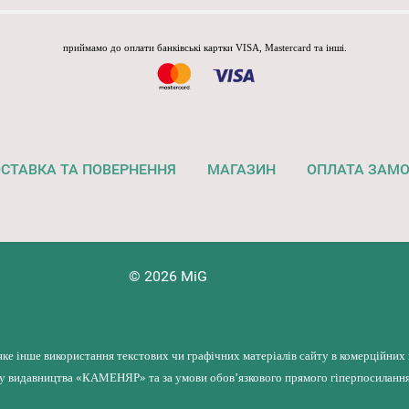
приймамо до оплати банківські картки VISA, Mastercard та інші.
СТАВКА ТА ПОВЕРНЕННЯ
МАГАЗИН
ОПЛАТА ЗАМ
© 2026 MiG
яке інше використання текстових чи графічних матеріалів сайту в комерційних
лу видавництва «КАМЕНЯР» та за умови обов’язкового прямого гіперпосилання 