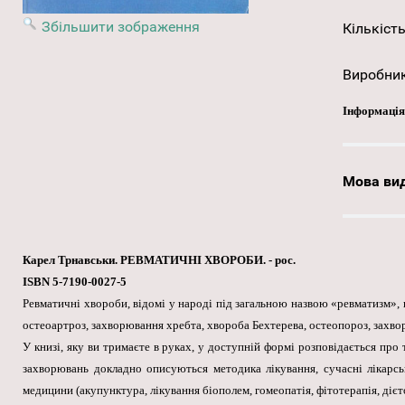
Збільшити зображення
Кількість
Виробни
Інформація
Мова ви
Карел Трнавськи. РЕВМАТИЧНІ ХВОРОБИ. - рос.
ISBN 5-7190-0027-5
Ревматичні хвороби, відомі у народі під загальною назвою «ревматизм», 
остеоартроз, захворювання хребта, хвороба Бехтерева, остеопороз, захво
У книзі, яку ви тримаєте в руках, у доступній формі розповідається про
захворювань докладно описуються методика лікування, сучасні лікарськ
медицини (акупунктура, лікування біополем, гомеопатія, фітотерапія, дієт