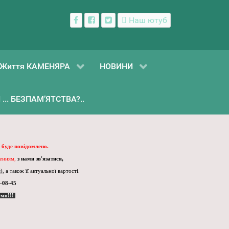
Наш ютуб
Життя КАМЕНЯРА
НОВИНИ
... БЕЗПАМ’ЯТСТВА?..
 буде повідомлено.
ленням,
з нами зв'язатися,
, а також її актуальної вартості.
-08-45
ємо!!!