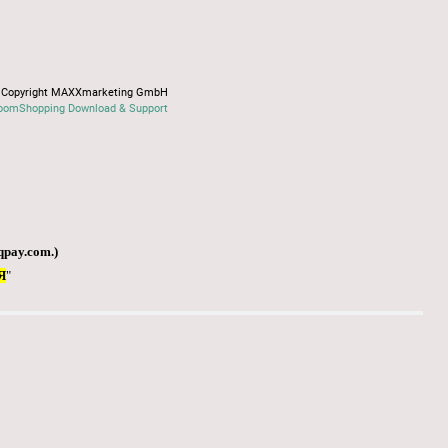
Copyright MAXXmarketing GmbH
oomShopping Download & Support
qpay.com
.)
Я
"