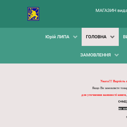
МАГАЗИН вида
Юрій ЛИПА
ГОЛОВНА
В
ЗАМОВЛЕННЯ
Увага!!! Вартість
Якщо Ви замовляєте товар
для уточнення наявності книги
ОФіЦ
на за