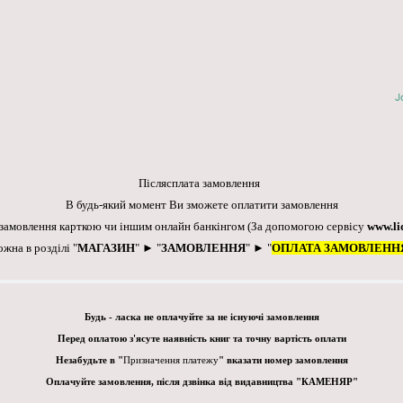
J
Післясплата замовлення
В будь-який момент Ви зможете оплатити замовлення
 замовлення карткою чи іншим онлайн банкінгом
(За допомогою сервісу
www.li
ожна в розділі "
МАГАЗИН
" ► "
ЗАМОВЛЕННЯ
" ► "
ОПЛАТА ЗАМОВЛЕНН
Будь - ласка не оплачуйте за не існуючі замовлення
Перед оплатою з'ясуте наявність книг та точну вартість оплати
Незабудьте в "
Призначення платежу
" вказати номер замовлення
Оплачуйте замовлення, після дзвінка від видавництва "КАМЕНЯР"