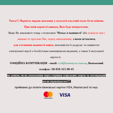
Увага!!! Вартість видань вказаних у каталозі-магазині може бути змінено.
При зміні вартості книжок, Вам буде повідомлено.
Якщо Ви замовляєте товар з позначкою "
Немає в наявності
" або
кількість три і
меньше то просимо Вас, перед замовленням,
з нами зв'язатися,
для уточнення наявності книги
, можливістю її додруку чи наявністю
електронної версії e-book(тільки каменярівські видання), а також її актуальної
вартості.
ОФіЦІЙНА КОМУНІКАЦІЯ - email:
vyd@kamenyar.com.ua
,
Контактний
телефон +38-050-315-08-45
на запити, чи на замовлення через сторінки соціальних мереж та месенджерів
ми не відповідаємо!!!
приймамо до оплати банківські картки VISA, Mastercard та інші.