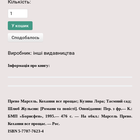
Кількість:
Виробник:
інші видавництва
Інформація про книгу:
Прево Марсель.
Кохання все прощає;
Кузина Лора; Таємний сад;
Шлюб Жульєни: [Романи та повісті]. Оповідання: Пер. з фр.— К.:
БМП «Борисфен», 1995.— 476 с. — На обкл.: Марсель Прево.
Кохання все прощає. — Рос.
ISBN 5-7707-7623-4