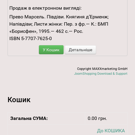
Продаж в електронном вигляді:
Прево Марсель. Півдіви. Княгиня д’Ерменж;
Напівдіви; Листи жінки: Пер. з фр.— К.: БМП
«Борисфен», 1995.— 462 с.— Рос.
ISBN 5-7707-7625-0
У Кошик
Детальніше
Copyright MAXXmarketing GmbH
JoomShopping Download & Support
Кошик
Загальна СУМА:
0.00 грн.
До КОШИКА