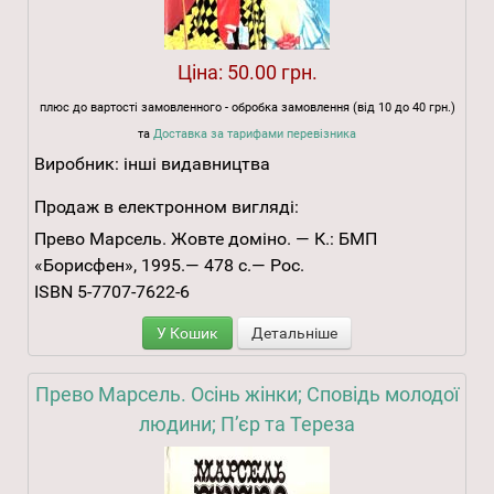
Ціна:
50.00 грн.
плюс до вартості замовленного - обробка замовлення (від 10 до 40 грн.)
та
Доставка за тарифами перевізника
Виробник:
інші видавництва
Продаж в електронном вигляді:
Прево Марсель. Жовте доміно. — К.: БМП
«Борисфен», 1995.— 478 с.— Рос.
ISBN 5-7707-7622-6
У Кошик
Детальніше
Прево Марсель. Осінь жінки; Сповідь молодої
людини; П’єр та Тереза