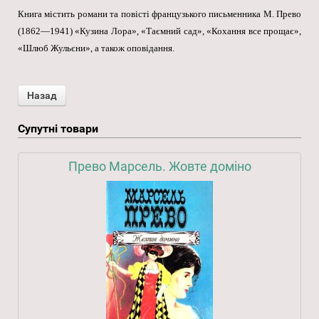
Книга містить романи та повісті французького письменника М. Прево
(1862—1941) «Кузина Лора», «Таємний сад», «Кохання все прощає»,
«Шлюб Жульєни», а також оповідання.
Супутні товари
Прево Марсель. Жовте доміно