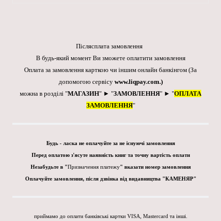
Післясплата замовлення
В будь-який момент Ви зможете оплатити замовлення
Оплата за замовлення карткою чи іншим онлайн банкінгом
(За
допомогою сервісу
www.liqpay.com
.)
можна в розділі "
МАГАЗИН
" ► "
ЗАМОВЛЕННЯ
" ► "
ОПЛАТА
ЗАМОВЛЕННЯ
"
Будь - ласка не оплачуйте за не існуючі замовлення
Перед оплатою з'ясуте наявність книг та точну вартість оплати
Незабудьте в "
Призначення платежу
" вказати номер замовлення
Оплачуйте замовлення, після дзвінка від видавництва "КАМЕНЯР"
приймамо до оплати банківські картки VISA, Mastercard та інші.