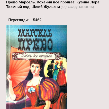
Прево Марсель. Кохання все прощає; Кузина Лора;
Таємний сад; Шлюб Жульєни
(Код товару:
K0000325
)
Перегляди:
5462