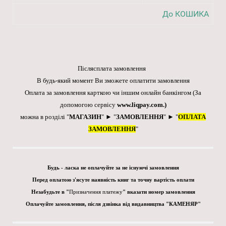
До КОШИКА
Післясплата замовлення
В будь-який момент Ви зможете оплатити замовлення
Оплата за замовлення карткою чи іншим онлайн банкінгом
(За
допомогою сервісу
www.liqpay.com
.)
можна в розділі "
МАГАЗИН
" ► "
ЗАМОВЛЕННЯ
" ► "
ОПЛАТА
ЗАМОВЛЕННЯ
"
Будь - ласка не оплачуйте за не існуючі замовлення
Перед оплатою з'ясуте наявність книг та точну вартість оплати
Незабудьте в "
Призначення платежу
" вказати номер замовлення
Оплачуйте замовлення, після дзвінка від видавництва "КАМЕНЯР"