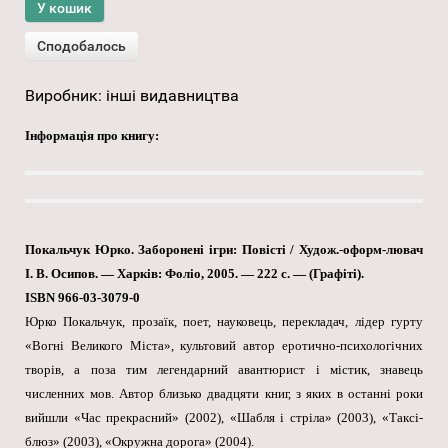
Виробник:
інші видавництва
Інформація про книгу:
Покальчук Юрко. Заборонені ігри: Повісті / Худож.-оформ-лювач
I. В. Осипов. — Харків: Фоліо, 2005. — 222 с. — (Графіті).
ISBN 966-03-3079-0
Юрко Покальчук, прозаїк, поет, науковець, перекладач, лідер гурту
«Вогні Великого Міста», культовий автор еротично-психологічних
творів, а поза тим легендарний авантюрист і містик, знавець
численних мов. Автор близько двадцяти книг, з яких в останні роки
вийшли «Час прекрасний» (2002), «Шабля і стріла» (2003), «Таксі-
блюз» (2003), «Окружна дорога» (2004).