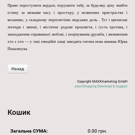
Право переступити кордон, порушити табу, за будь-яку ціну знайти
істину за межами часу і простору, у незвичних пристрастях і
коханнях, у складному переплетінні людських доль... Тут і циганські
легенди і звичаї, і містичне родове прокляття, і густа еротика, і
знаходження справжньої любові, і поцінування дружби, і визначення
хто є хто — у такі емоційні хащі заводить читача нова книжка Юрка
Покальчука.
Copyright MAXXmarketing GmbH
JoomShopping Download & Support
Кошик
Загальна СУМА:
0.00 грн.