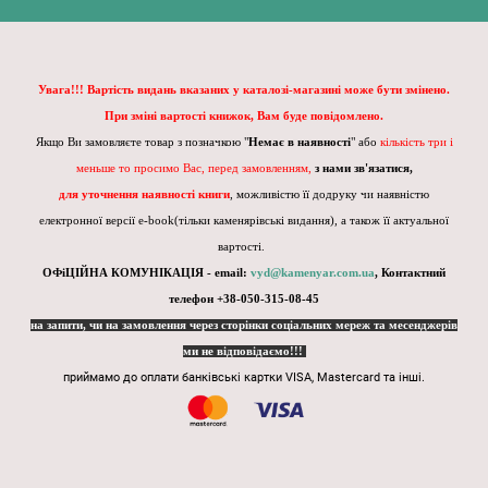
Увага!!! Вартість видань вказаних у каталозі-магазині може бути змінено.
При зміні вартості книжок, Вам буде повідомлено.
Якщо Ви замовляєте товар з позначкою "
Немає в наявності
" або
кількість три і
меньше то просимо Вас, перед замовленням,
з нами зв'язатися,
для уточнення наявності книги
, можливістю її додруку чи наявністю
електронної версії e-book(тільки каменярівські видання), а також її актуальної
вартості.
ОФіЦІЙНА КОМУНІКАЦІЯ - email:
vyd@kamenyar.com.ua
,
Контактний
телефон +38-050-315-08-45
на запити, чи на замовлення через сторінки соціальних мереж та месенджерів
ми не відповідаємо!!!
приймамо до оплати банківські картки VISA, Mastercard та інші.