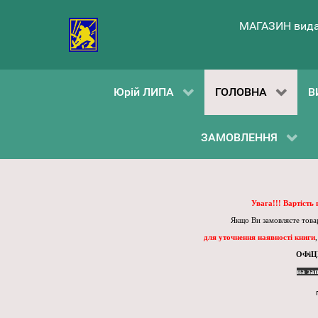
МАГАЗИН вида
Юрій ЛИПА
ГОЛОВНА
В
ЗАМОВЛЕННЯ
Увага!!! Вартість
Якщо Ви замовляєте товар
для уточнення наявності книги
ОФіЦ
на за