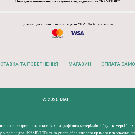
Оплачуйте замовлення, після дзвінка від видавництва "КАМЕНЯР"
приймамо до оплати банківські картки VISA, Mastercard та інші.
СТАВКА ТА ПОВЕРНЕННЯ
МАГАЗИН
ОПЛАТА ЗАМ
© 2026 MiG
яке інше використання текстових чи графічних матеріалів сайту в комерційних
лу видавництва «КАМЕНЯР» та за умови обов’язкового прямого гіперпосилання 