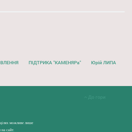
ОВЛЕННЯ
ПІДТРИКА "КАМЕНЯРа"
Юрій ЛИПА
До гори
 цілях можливе лише
на сайт.