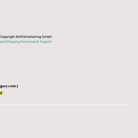
Copyright MAXXmarketing GmbH
oomShopping Download & Support
qpay.com
.)
Я
"