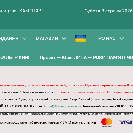
ництва "КАМЕНЯР"
Субота 8 серпня 2026
ИДАННЯ
МАГАЗИН
ПРО НАС
ФІЛЬТР КНИГ
Проєкт — Юрій ЛИПА — РОКИ ПАМ'ЯТІ ЧИ 
 видань вказаних у каталозі-магазині може бути змінено. При зміні вартості книжок, Вам
 з позначкою "
Немає в наявності
" або
кількість три і меньше то просимо Вас, перед замов
, можливістю її додруку чи наявністю електронної версії e-book(тільки каменярівські видання)
ІЙНА КОМУНІКАЦІЯ - email:
vyd@kamenyar.com.ua
,
Контактний телефон +38-050-315
пити, чи на замовлення через сторінки соціальних мереж та месенджерів ми не відповіда
приймамо до оплати банківські картки VISA, Mastercard та інші.