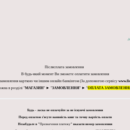
J
Післясплата замовлення
В будь-який момент Ви зможете оплатити замовлення
 замовлення карткою чи іншим онлайн банкінгом
(За допомогою сервісу
www.li
ожна в розділі "
МАГАЗИН
" ► "
ЗАМОВЛЕННЯ
" ► "
ОПЛАТА ЗАМОВЛЕНН
Будь - ласка не оплачуйте за не існуючі замовлення
Перед оплатою з'ясуте наявність книг та точну вартість оплати
Незабудьте в "
Призначення платежу
" вказати номер замовлення