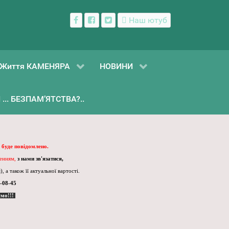
Наш ютуб
Життя КАМЕНЯРА
НОВИНИ
... БЕЗПАМ’ЯТСТВА?..
 буде повідомлено.
ленням,
з нами зв'язатися,
, а також її актуальної вартості.
-08-45
ємо!!!