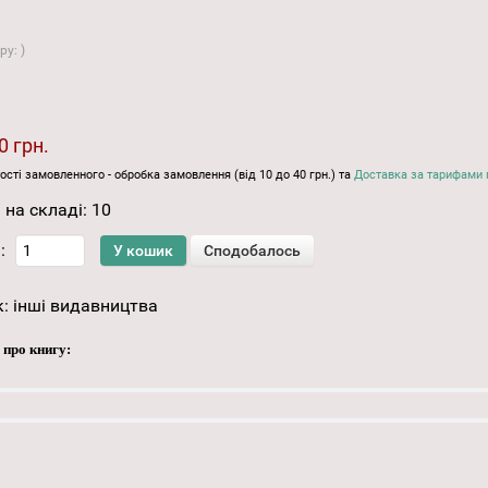
ару:
)
0 грн.
ості замовленного - обробка замовлення (від 10 до 40 грн.) та
Доставка за тарифами 
 на складі:
10
:
к:
інші видавництва
 про книгу: