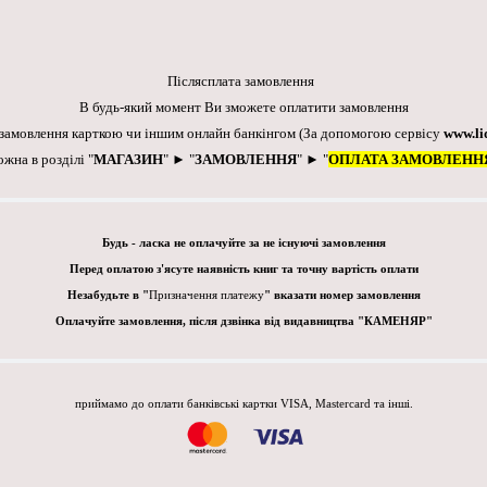
Післясплата замовлення
В будь-який момент Ви зможете оплатити замовлення
 замовлення карткою чи іншим онлайн банкінгом
(За допомогою сервісу
www.li
ожна в розділі "
МАГАЗИН
" ► "
ЗАМОВЛЕННЯ
" ► "
ОПЛАТА ЗАМОВЛЕНН
Будь - ласка не оплачуйте за не існуючі замовлення
Перед оплатою з'ясуте наявність книг та точну вартість оплати
Незабудьте в "
Призначення платежу
" вказати номер замовлення
Оплачуйте замовлення, після дзвінка від видавництва "КАМЕНЯР"
приймамо до оплати банківські картки VISA, Mastercard та інші.