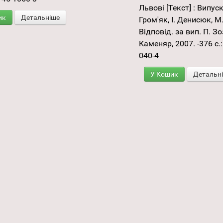
Львові [Текст] : Випуск
ик
Детальніше
Гром'як, І. Денисюк, М.
Відповід. за вип. П. Зо
Каменяр, 2007. -376 с.:
040-4
У Кошик
Детальн