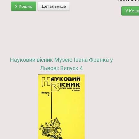
У Кошик
Детальніше
У Кош
Науковий вісник Музею Івана Франка у
Львові: Випуск 4