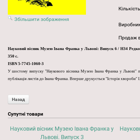
Кількість
Збільшити зображення
Виробни
Продаж в
Науковий вісник Музею Івана Франка у Львові: Випуск 6 / Н34 Редколегі
350 с.
ISBN 5-7745-1060-3
У шостому випуску "Наукового вісника Музею Івана Франка у Львові" пу
публікація листів до Івана Франка. Вперше друкується "Історія хвороби" І
Супутні товари
Науковий вісник Музею Івана Франка у
Наукови
Львові. Випуск 3