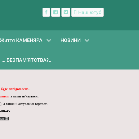
Наш ютуб
Життя КАМЕНЯРА
НОВИНИ
... БЕЗПАМ’ЯТСТВА?..
 буде повідомлено.
ленням,
з нами зв'язатися,
, а також її актуальної вартості.
-08-45
ємо!!!