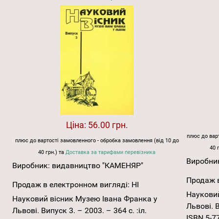
Ціна:
56.00 грн.
плюс до варт
плюс до вартості замовленного - обробка замовлення (від 10 до
40 
40 грн.) та
Доставка за тарифами перевізника
Виробни
Виробник:
видавництво "КАМЕНЯР"
Продаж в
Продаж в електронном вигляді:
НІ
Науковий
Науковий вісник Музею Івана Франка у
Львові. В
Львові. Випуск 3. – 2003. – 364 с. :іл.
ISBN 5-7