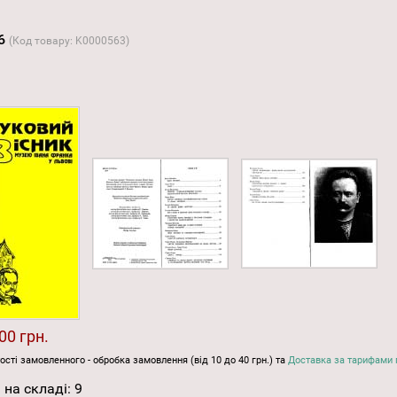
 6
(Код товару:
K0000563
)
00 грн.
ості замовленного - обробка замовлення (від 10 до 40 грн.) та
Доставка за тарифами 
 на складі:
9