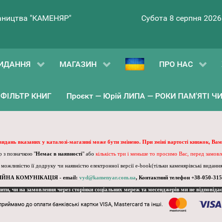
ництва "КАМЕНЯР"
Субота 8 серпня 2026
ИДАННЯ
МАГАЗИН
ПРО НАС
ФІЛЬТР КНИГ
Проєкт — Юрій ЛИПА — РОКИ ПАМ'ЯТІ ЧИ 
 видань вказаних у каталозі-магазині може бути змінено. При зміні вартості книжок, Вам
 з позначкою "
Немає в наявності
" або
кількість три і меньше то просимо Вас, перед замов
, можливістю її додруку чи наявністю електронної версії e-book(тільки каменярівські видання)
ІЙНА КОМУНІКАЦІЯ - email:
vyd@kamenyar.com.ua
,
Контактний телефон +38-050-315
пити, чи на замовлення через сторінки соціальних мереж та месенджерів ми не відповіда
приймамо до оплати банківські картки VISA, Mastercard та інші.