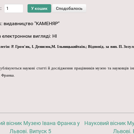
:
к:
видавництво "КАМЕНЯР"
 електронном вигляді
:
НІ
я: Р. Гром'як, І. Денисюк,М. Ільницькийтаін.; Відповід. за вип. П. Зозуля
блікуються наукові статті й дослідження працівників музею та науковців і
. Франка.
й вісник Музею Івана Франка у
Науковий вісник Му
Львові. Випуск 5
Львові. 