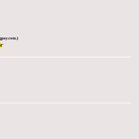
qpay.com
.)
Я
"