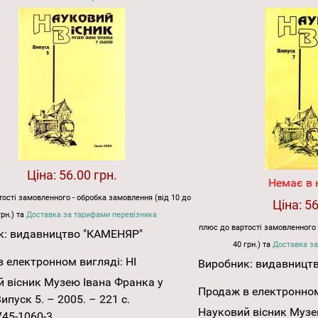
Ціна:
56.00 грн.
Немає в 
ості замовленного - обробка замовлення (від 10 до
Ціна:
56
грн.) та
Доставка за тарифами перевізника
плюс до вартості замовленного 
к:
видавництво "КАМЕНЯР"
40 грн.) та
Доставка за
 електронном вигляді:
НІ
Виробник:
видавницт
 вісник Музею Івана Франка у
Продаж в електронном
ипуск 5. – 2005. – 221 с.
Науковий вісник Музе
745-1060-3