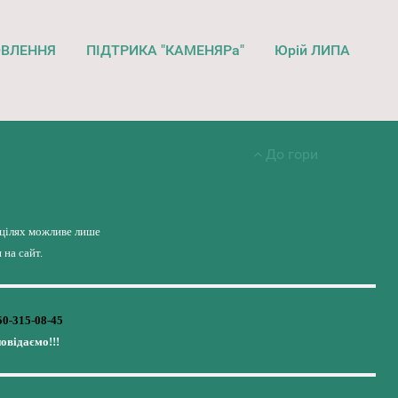
ОВЛЕННЯ
ПІДТРИКА "КАМЕНЯРа"
Юрій ЛИПА
До гори
 цілях можливе лише
на сайт.
50-315-08-45
повідаємо!!!