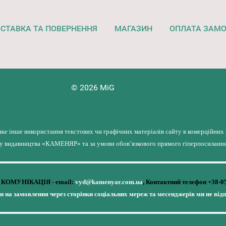
СТАВКА ТА ПОВЕРНЕННЯ
МАГАЗИН
ОПЛАТА ЗАМ
© 2026 MiG
яке інше використання текстових чи графічних матеріалів сайту в комерційних
лу видавництва «КАМЕНЯР» та за умови обов’язкового прямого гіперпосилання 
КОМУНІКАЦІЯ - email:
vyd@kamenyar.com.ua
,
Контактний телефон +38-0
чи на замовлення через сторінки соціальних мереж та месенджерів ми не від