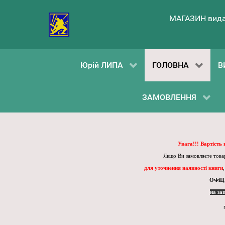
МАГАЗИН вида
Юрій ЛИПА
ГОЛОВНА
В
ЗАМОВЛЕННЯ
Увага!!! Вартість
Якщо Ви замовляєте товар
для уточнення наявності книги
ОФіЦ
на за