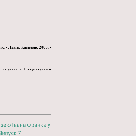
к. - Львів: Каменяр, 2006. -
нших установ. Продовжується
зею Івана Франка у
Випуск 7