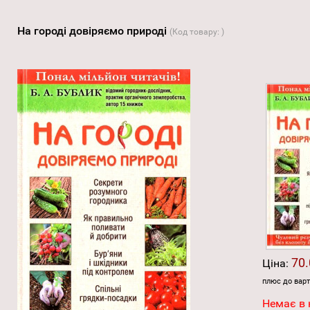
На городі довіряємо природі
(Код товару:
)
70.
Ціна:
плюс до варт
Немає в 