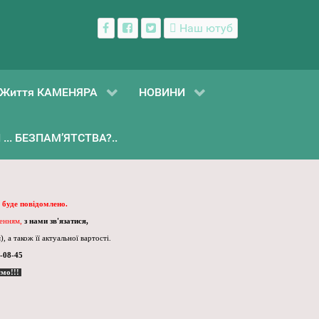
Наш ютуб
Життя КАМЕНЯРА
НОВИНИ
... БЕЗПАМ’ЯТСТВА?..
 буде повідомлено.
ленням,
з нами зв'язатися,
, а також її актуальної вартості.
-08-45
ємо!!!