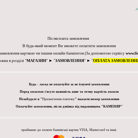
J
Післясплата замовлення
В будь-який момент Ви зможете оплатити замовлення
 замовлення карткою чи іншим онлайн банкінгом
(За допомогою сервісу
www.li
ожна в розділі "
МАГАЗИН
" ► "
ЗАМОВЛЕННЯ
" ► "
ОПЛАТА ЗАМОВЛЕНН
Будь - ласка не оплачуйте за не існуючі замовлення
Перед оплатою з'ясуте наявність книг та точну вартість оплати
Незабудьте в "
Призначення платежу
" вказати номер замовлення
Оплачуйте замовлення, після дзвінка від видавництва "КАМЕНЯР"
приймамо до оплати банківські картки VISA, Mastercard та інші.