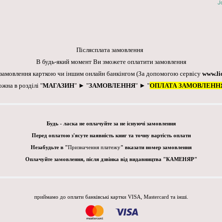
J
Післясплата замовлення
В будь-який момент Ви зможете оплатити замовлення
 замовлення карткою чи іншим онлайн банкінгом
(За допомогою сервісу
www.li
ожна в розділі "
МАГАЗИН
" ► "
ЗАМОВЛЕННЯ
" ► "
ОПЛАТА ЗАМОВЛЕНН
Будь - ласка не оплачуйте за не існуючі замовлення
Перед оплатою з'ясуте наявність книг та точну вартість оплати
Незабудьте в "
Призначення платежу
" вказати номер замовлення
Оплачуйте замовлення, після дзвінка від видавництва "КАМЕНЯР"
приймамо до оплати банківські картки VISA, Mastercard та інші.