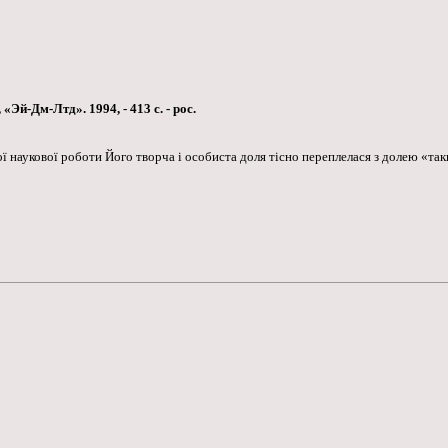
Эй-Дм-Лтд». 1994, - 413 с. - рос.
 наукової роботи Його творча і особиста доля тісно переплелася з долею «та