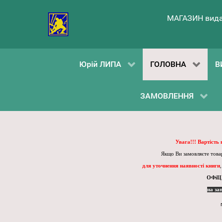
МАГАЗИН вида
Юрій ЛИПА
ГОЛОВНА
В
ЗАМОВЛЕННЯ
Увага!!! Вартість
Якщо Ви замовляєте товар
для уточнення наявності книги
ОФіЦ
на за