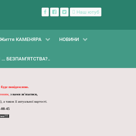
Наш ютуб
Життя КАМЕНЯРА
НОВИНИ
... БЕЗПАМ’ЯТСТВА?..
 буде повідомлено.
ленням,
з нами зв'язатися,
, а також її актуальної вартості.
-08-45
ємо!!!