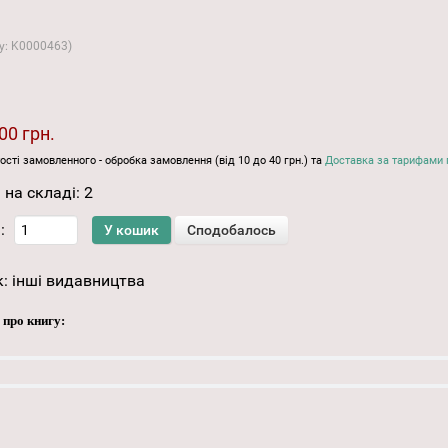
у:
K0000463
)
00 грн.
ості замовленного - обробка замовлення (від 10 до 40 грн.) та
Доставка за тарифами 
 на складі:
2
:
к:
інші видавництва
 про книгу: