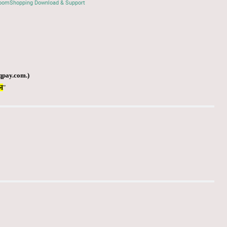
oomShopping Download & Support
qpay.com
.)
Я
"