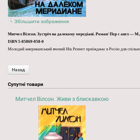
Збільшити зображення
Митчел Вілсон. Зустріч на далекому мередіані. Роман/ Пер с англ — М., «
ISBN 5-85869-058-0
Молодий американський вчений Нік Реннет приїжджає в Росію для спільної
Супутні товари
Митчел Вілсон. Живи з блискавкою