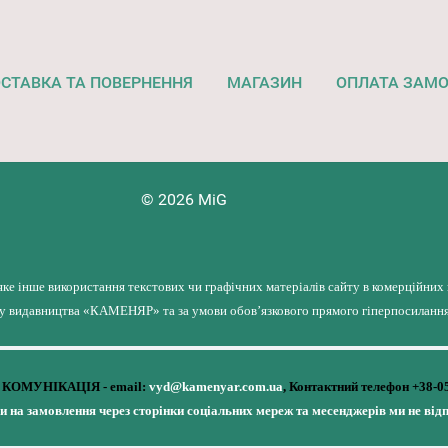
СТАВКА ТА ПОВЕРНЕННЯ
МАГАЗИН
ОПЛАТА ЗАМ
© 2026 MiG
яке інше використання текстових чи графічних матеріалів сайту в комерційних
лу видавництва «КАМЕНЯР» та за умови обов’язкового прямого гіперпосилання 
КОМУНІКАЦІЯ - email:
vyd@kamenyar.com.ua
,
Контактний телефон +38-0
чи на замовлення через сторінки соціальних мереж та месенджерів ми не від