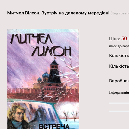
Митчел Вілсон. Зустріч на далекому мередіані
(Код товар
50.
Ціна:
плюс до варт
Кількість
Кількість
Виробни
Інформація