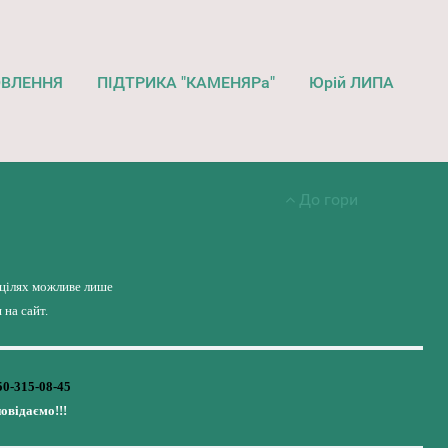
ОВЛЕННЯ
ПІДТРИКА "КАМЕНЯРа"
Юрій ЛИПА
До гори
 цілях можливе лише
на сайт.
50-315-08-45
повідаємо!!!