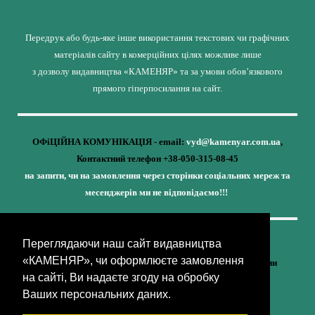
Передрук або будь-яке інше використання текстових чи графічних
матеріалів сайту в комерційних цілях можливе лише
з дозволу видавництва «КАМЕНЯР» та за умови обов’язкового
прямого гіперпосилання на сайт.
ОФіЦІЙНА КОМУНІКАЦІЯ - email:
vyd@kamenyar.com.ua
,
Контактний телефон +38-050-315-08-45
на запити, чи на замовлення через сторінки соціальних мереж та
месенджерів ми не відповідаємо!!!
Переглядаючи наш сайт видавництва
Кожне наше видання - це внесок у спротив,
«КАМЕНЯР», чи оформлюєте замовлення
у збереження ідентичності та неминучу перемогу України
на сайті, Ви надаєте згоду на обробку
(видавництво «КАМЕНЯР»)
Ваших персональних даних.