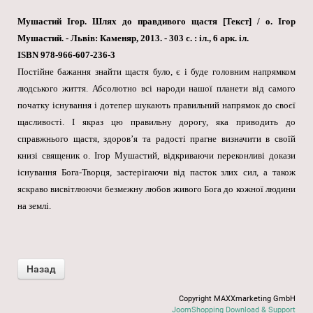
Мушастий Ігор. Шлях до правдивого щастя [Текст] / о. Ігор
Мушастий. - Львів: Каменяр, 2013. - 303 с. : іл., 6 арк. іл.
ISBN 978-966-607-236-3
Постійне бажання знайти щастя було, є і буде головним напрямком
людського життя. Абсолютно всі народи нашої планети від самого
початку існування і дотепер шукають правильний напрямок до своєї
щасливості. І якраз цю правильну дорогу, яка приводить до
справжнього щастя, здоров’я та радості прагне визначити в своїй
книзі священик о. Ігор Мушастий, відкриваючи переконливі докази
існування Бога-Творця, застерігаючи від пасток злих сил, а також
яскраво висвітлюючи безмежну любов живого Бога до кожної людини
на землі.
Copyright MAXXmarketing GmbH
JoomShopping Download & Support