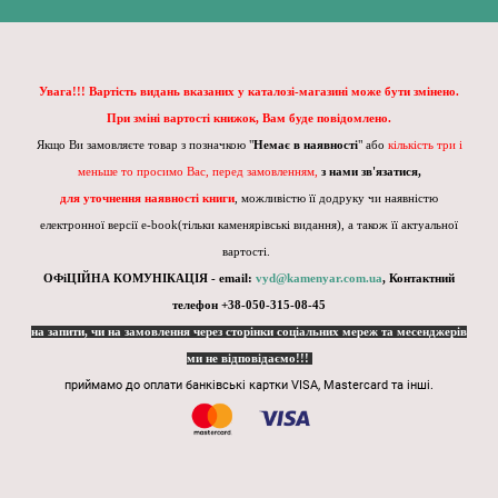
Увага!!! Вартість видань вказаних у каталозі-магазині може бути змінено.
При зміні вартості книжок, Вам буде повідомлено.
Якщо Ви замовляєте товар з позначкою "
Немає в наявності
" або
кількість три і
меньше то просимо Вас, перед замовленням,
з нами зв'язатися,
для уточнення наявності книги
, можливістю її додруку чи наявністю
електронної версії e-book(тільки каменярівські видання), а також її актуальної
вартості.
ОФіЦІЙНА КОМУНІКАЦІЯ - email:
vyd@kamenyar.com.ua
,
Контактний
телефон +38-050-315-08-45
на запити, чи на замовлення через сторінки соціальних мереж та месенджерів
ми не відповідаємо!!!
приймамо до оплати банківські картки VISA, Mastercard та інші.