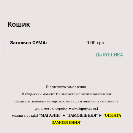
Кошик
Загальна СУМА:
0.00 грн.
До КОШИКА
Післясплата замовлення
В будь-який момент Ви зможете оплатити замовлення
Оплата за замовлення карткою чи іншим онлайн банкінгом
(За
допомогою сервісу
www.liqpay.com
.)
можна в розділі "
МАГАЗИН
" ► "
ЗАМОВЛЕННЯ
" ► "
ОПЛАТА
ЗАМОВЛЕННЯ
"