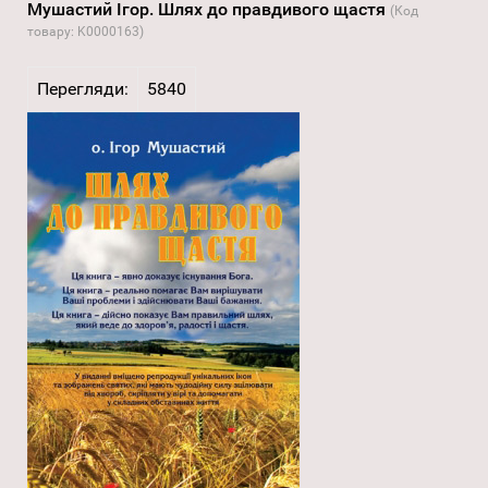
Мушастий Ігор. Шлях до правдивого щастя
(Код
товару:
K0000163
)
Перегляди:
5840