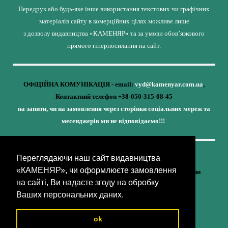
Передрук або будь-яке інше використання текстових чи графічних
матеріалів сайту в комерційних цілях можливе лише
з дозволу видавництва «КАМЕНЯР» та за умови обов’язкового
прямого гіперпосилання на сайт.
ОФіЦІЙНА КОМУНІКАЦІЯ - email:
vyd@kamenyar.com.ua
,
Контактний телефон +38-050-315-08-45
на запити, чи на замовлення через сторінки соціальних мереж та
месенджерів ми не відповідаємо!!!
Переглядаючи наш сайт видавництва
Кожне наше видання - це внесок у спротив,
«КАМЕНЯР», чи оформлюєте замовлення
у збереження ідентичності та неминучу перемогу України
на сайті, Ви надаєте згоду на обробку
(видавництво «КАМЕНЯР»)
Ваших персональних даних.
ok