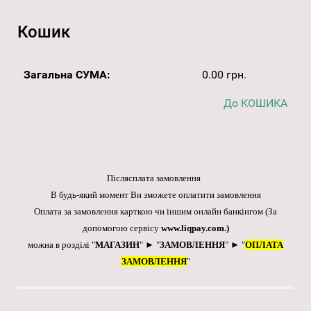
Кошик
Загальна СУМА:
0.00 грн.
До КОШИКА
Післясплата замовлення
В будь-який момент Ви зможете оплатити замовлення
Оплата за замовлення карткою чи іншим онлайн банкінгом
(За
допомогою сервісу
www.liqpay.com
.)
можна в розділі "
МАГАЗИН
" ► "
ЗАМОВЛЕННЯ
" ► "
ОПЛАТА
ЗАМОВЛЕННЯ
"