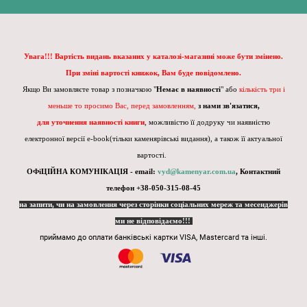
Увага!!! Вартість видань вказаних у каталозі-магазині може бути змінено.
При зміні вартості книжок, Вам буде повідомлено.
Якщо Ви замовляєте товар з позначкою "
Немає в наявності
" або
кількість три і
меньше то просимо Вас, перед замовленням,
з нами зв'язатися,
для уточнення наявності книги
, можливістю її додруку чи наявністю
електронної версії e-book(тільки каменярівські видання), а також її актуальної
вартості.
ОФіЦІЙНА КОМУНІКАЦІЯ - email:
vyd@kamenyar.com.ua
,
Контактний
телефон +38-050-315-08-45
на запити, чи на замовлення через сторінки соціальних мереж та месенджерів
ми не відповідаємо!!!
приймамо до оплати банківські картки VISA, Mastercard та інші.