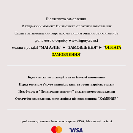
Післясплата замовлення
В будь-який момент Ви зможете оплатити замовлення
Оплата за замовлення карткою чи іншим онлайн банкінгом
(За
допомогою сервісу
www.liqpay.com
.)
можна в розділі "
МАГАЗИН
" ► "
ЗАМОВЛЕННЯ
" ► "
ОПЛАТА
ЗАМОВЛЕННЯ
"
Будь - ласка не оплачуйте за не існуючі замовлення
Перед оплатою з'ясуте наявність книг та точну вартість оплати
Незабудьте в "
Призначення платежу
" вказати номер замовлення
Оплачуйте замовлення, після дзвінка від видавництва "КАМЕНЯР"
приймамо до оплати банківські картки VISA, Mastercard та інші.