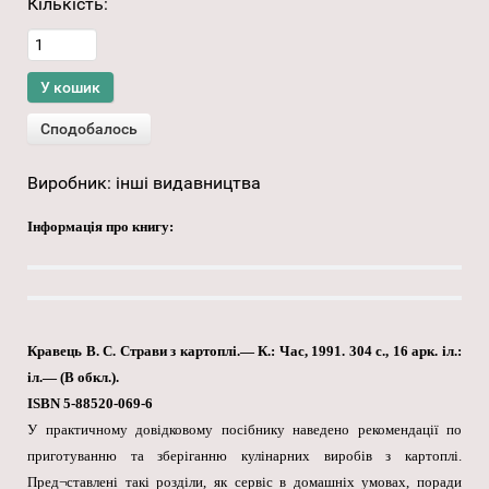
Кількість:
Виробник:
інші видавництва
Інформація про книгу:
Кравець В. С. Страви з картоплі.— К.: Час, 1991. 304 с., 16 арк. іл.:
іл.— (В обкл.).
ISBN 5-88520-069-6
У практичному довідковому посібнику наведено рекомендації по
приготуванню та зберіганню кулінарних виробів з картоплі.
Пред¬ставлені такі розділи, як сервіс в домашніх умовах, поради