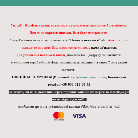
Увага!!! Вартість видань вказаних у каталозі-магазині може бути змінено.
При зміні вартості книжок, Вам буде повідомлено.
Якщо Ви замовляєте товар з позначкою "
Немає в наявності
" або
кількість три і
меньше то просимо Вас, перед замовленням,
з нами зв'язатися,
для уточнення наявності книги
, можливістю її додруку чи наявністю
електронної версії e-book(тільки каменярівські видання), а також її актуальної
вартості.
ОФіЦІЙНА КОМУНІКАЦІЯ - email:
vyd@kamenyar.com.ua
,
Контактний
телефон +38-050-315-08-45
на запити, чи на замовлення через сторінки соціальних мереж та месенджерів
ми не відповідаємо!!!
приймамо до оплати банківські картки VISA, Mastercard та інші.