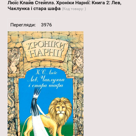
Люїс Клайв Стейплз. Хроніки Нарнії: Книга 2: Лев,
Чаклунка і стара шафа
(Код товару:
)
Перегляди:
3976