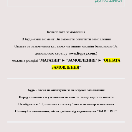
До КОШИКА
Післясплата замовлення
В будь-який момент Ви зможете оплатити замовлення
Оплата за замовлення карткою чи іншим онлайн банкінгом
(За
допомогою сервісу
www.liqpay.com
.)
можна в розділі "
МАГАЗИН
" ► "
ЗАМОВЛЕННЯ
" ► "
ОПЛАТА
ЗАМОВЛЕННЯ
"
Будь - ласка не оплачуйте за не існуючі замовлення
Перед оплатою з'ясуте наявність книг та точну вартість оплати
Незабудьте в "
Призначення платежу
" вказати номер замовлення
Оплачуйте замовлення, після дзвінка від видавництва "КАМЕНЯР"