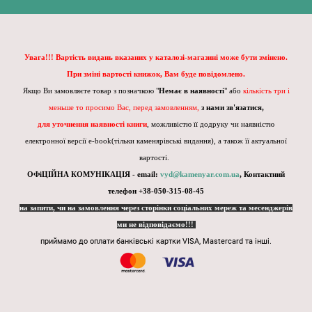
Увага!!! Вартість видань вказаних у каталозі-магазині може бути змінено.
При зміні вартості книжок, Вам буде повідомлено.
Якщо Ви замовляєте товар з позначкою "
Немає в наявності
" або
кількість три і
меньше то просимо Вас, перед замовленням,
з нами зв'язатися,
для уточнення наявності книги
, можливістю її додруку чи наявністю
електронної версії e-book(тільки каменярівські видання), а також її актуальної
вартості.
ОФіЦІЙНА КОМУНІКАЦІЯ - email:
vyd@kamenyar.com.ua
,
Контактний
телефон +38-050-315-08-45
на запити, чи на замовлення через сторінки соціальних мереж та месенджерів
ми не відповідаємо!!!
приймамо до оплати банківські картки VISA, Mastercard та інші.