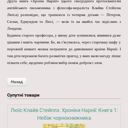
Друга книга «Хронік Нарнії» (цього своєрідного протоєвангелія
англійського письменника і філософа-мораліста Клайва Стейплза
Люїса) розповідає, що трапилося із чотирма дітьми — Пітером,
Сюзан, Едмундом та Люсі, — коли їх на якийсь час відіслано з
Лондона.
Будинок старого професора, у якому діти зупинилися, виявився дуже
цікавим і навіть чарівним. Бо, як з’ясувалось, через стареньку шафу у
порожній кімнаті можна потрапити до дивовижної країни Нарнії. І
там діти пережили багато розмаїтих пригод, у яких мали нагоду ліпше
пізнати себе, щоденно роблячи вибір поміж добром і злом.
Супутні товари
Люїс Клайв Стейплз. Хроніки Нарнії: Книга 1:
Небіж чорнокнижника