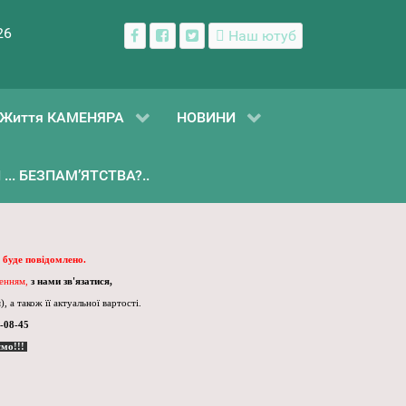
26
Наш ютуб
Життя КАМЕНЯРА
НОВИНИ
... БЕЗПАМ’ЯТСТВА?..
 буде повідомлено.
ленням,
з нами зв'язатися,
, а також її актуальної вартості.
-08-45
ємо!!!