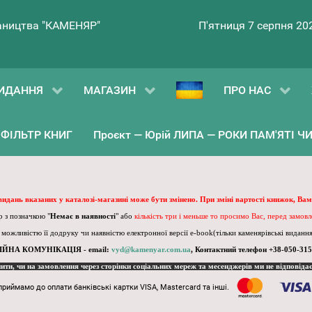
ництва "КАМЕНЯР"
П'ятниця 7 серпня 20
ИДАННЯ
МАГАЗИН
ПРО НАС
ФІЛЬТР КНИГ
Проєкт — Юрій ЛИПА — РОКИ ПАМ'ЯТІ ЧИ 
 видань вказаних у каталозі-магазині може бути змінено. При зміні вартості книжок, Вам
 з позначкою "
Немає в наявності
" або
кількість три і меньше то просимо Вас, перед замов
, можливістю її додруку чи наявністю електронної версії e-book(тільки каменярівські видання)
ІЙНА КОМУНІКАЦІЯ - email:
vyd@kamenyar.com.ua
,
Контактний телефон +38-050-315
пити, чи на замовлення через сторінки соціальних мереж та месенджерів ми не відповіда
приймамо до оплати банківські картки VISA, Mastercard та інші.