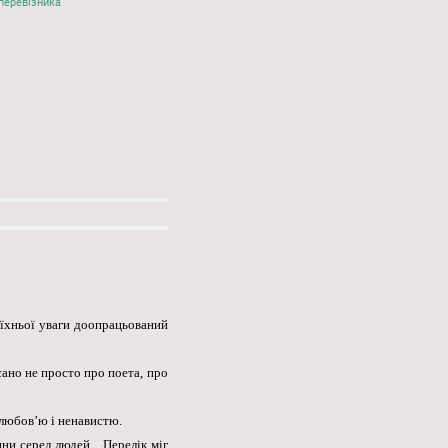
перевізника
 їхньої уваги доопрацьований
сано не просто про поета, про
 любов’ю і ненавистю.
ни серед людей... Перелік міг