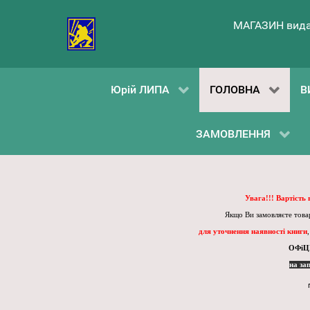
МАГАЗИН вида
Юрій ЛИПА
ГОЛОВНА
В
ЗАМОВЛЕННЯ
Увага!!! Вартість
Якщо Ви замовляєте товар
для уточнення наявності книги
ОФіЦ
на за