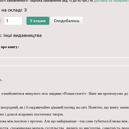
ості замовленного - обробка замовлення (від 10 до 40 грн.) та
Доставка за тарифами 
 на складі:
3
:
к:
інші видавництва
 про книгу:
с.
 ознайомитися минулого літа завдяки «Роман-газеті». Нині ми пропонуємо до
оєрідний, як і її надзвичайно цікавий погляд на світ. Помітно, що книгу напи
их і доволі яскравих поетичних творів.
ежа між поезією і прозою. Але що найцікавіше - так само губиться й межа між
чуття, споживацька мораль суспільства, зневага до мистецтва, самотність люди