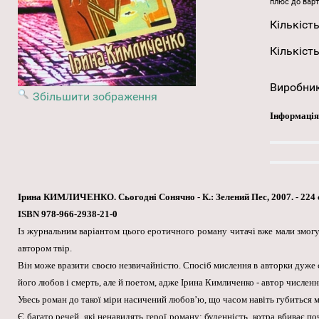
плюс до варт
Кількість
Кількість
Виробни
Збільшити зображення
Інформація
Ірина КИМЛИЧЕНКО. Сьогодні Сонячно - К.: Зелений Пес, 2007. - 224 
ISBN 978-966-2938-21-0
Із журнальним варіантом цього еротичного роману читачі вже мали змогу
автором твір.
Він може вразити своєю незвичайністю. Спосіб мислення в авторки дуже св
його любов і смерть, але й поетом, адже Ірина Кимличенко - автор численн
Увесь роман до такої міри насичений любов’ю, що часом навіть губиться м
Є багато речей, які ненавидять герої роману: буденність, котра вбиває по