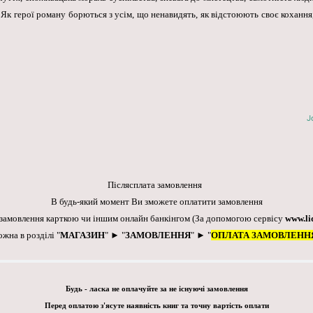
 Як герої роману борються з усім, що ненавидять, як відстоюють своє кохання,
J
Післясплата замовлення
В будь-який момент Ви зможете оплатити замовлення
 замовлення карткою чи іншим онлайн банкінгом
(За допомогою сервісу
www.li
ожна в розділі "
МАГАЗИН
" ► "
ЗАМОВЛЕННЯ
" ► "
ОПЛАТА ЗАМОВЛЕНН
Будь - ласка не оплачуйте за не існуючі замовлення
Перед оплатою з'ясуте наявність книг та точну вартість оплати