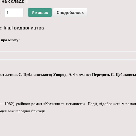
 на складі:
1
:
к:
інші видавництва
 про книгу:
. з латиш. С. Цебаковського; Упоряд. А. Фолмане; Передисл. С. Цебаковського
1982) увійшов роман «Кохання та ненависть». Події, відображені у романі
борцем міжнародної бригади.