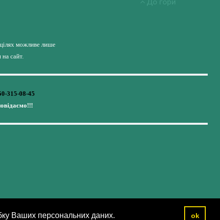
До гори
 цілях можливе лише
на сайт.
50-315-08-45
повідаємо!!!
бку Ваших персональних даних.
ok