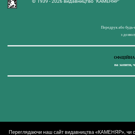
© 1939 - 2026 видавництво "КАМЕНЯР"
Передрук або будь-
з дозво
ОФіЦІЙНА 
на запити, 
Переглядаючи наш сайт видавництва «КАМЕНЯР», чи оф