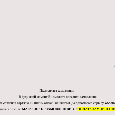
J
Післясплата замовлення
В будь-який момент Ви зможете оплатити замовлення
 замовлення карткою чи іншим онлайн банкінгом
(За допомогою сервісу
www.li
ожна в розділі "
МАГАЗИН
" ► "
ЗАМОВЛЕННЯ
" ► "
ОПЛАТА ЗАМОВЛЕНН