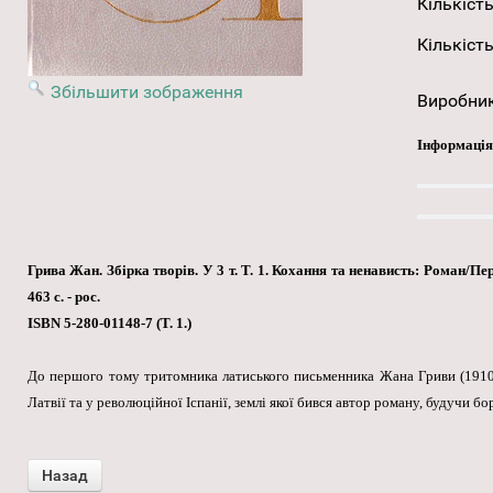
Кількість
Кількість
Збільшити зображення
Виробни
Інформація
Грива Жан. Збірка творів. У 3 т. Т. 1. Кохання та ненависть: Роман/Пер
463 с. - рос.
ISBN 5-280-01148-7 (Т. 1.)
До першого тому тритомника латиського письменника Жана Гриви (1910—
Латвії та у революційної Іспанії, землі якої бився автор роману, будучи 