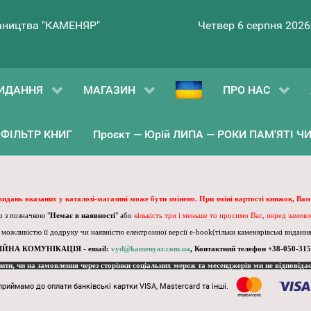
ництва "КАМЕНЯР"
Четвер 6 серпня 2026
ИДАННЯ
МАГАЗИН
ПРО НАС
ФІЛЬТР КНИГ
Проєкт — Юрій ЛИПА — РОКИ ПАМ'ЯТІ ЧИ 
 видань вказаних у каталозі-магазині може бути змінено. При зміні вартості книжок, Вам
 з позначкою "
Немає в наявності
" або
кількість три і меньше то просимо Вас, перед замов
, можливістю її додруку чи наявністю електронної версії e-book(тільки каменярівські видання)
ІЙНА КОМУНІКАЦІЯ - email:
vyd@kamenyar.com.ua
,
Контактний телефон +38-050-315
пити, чи на замовлення через сторінки соціальних мереж та месенджерів ми не відповіда
приймамо до оплати банківські картки VISA, Mastercard та інші.