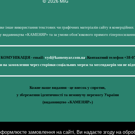
© 2026 MiG
яке інше використання текстових чи графічних матеріалів сайту в комерційних
лу видавництва «КАМЕНЯР» та за умови обов’язкового прямого гіперпосилання 
КОМУНІКАЦІЯ - email:
vyd@kamenyar.com.ua
,
Контактний телефон +38-0
чи на замовлення через сторінки соціальних мереж та месенджерів ми не від
Кожне наше видання - це внесок у спротив,
у збереження ідентичності та неминучу перемогу України
(видавництво «КАМЕНЯР»)
ормлюєте замовлення на сайті, Ви надаєте згоду на обро