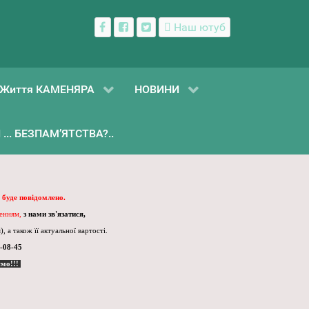
Наш ютуб
Життя КАМЕНЯРА
НОВИНИ
... БЕЗПАМ’ЯТСТВА?..
 буде повідомлено.
ленням,
з нами зв'язатися,
, а також її актуальної вартості.
-08-45
ємо!!!