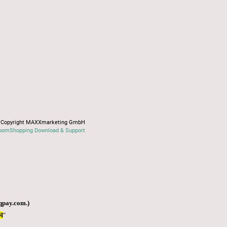
Copyright MAXXmarketing GmbH
oomShopping Download & Support
qpay.com
.)
Я
"