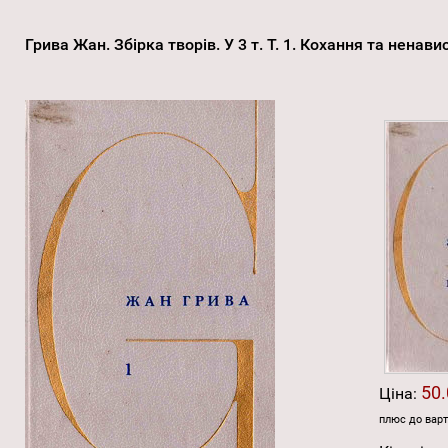
Грива Жан. Збірка творів. У 3 т. Т. 1. Кохання та ненав
50.
Ціна:
плюс до варт