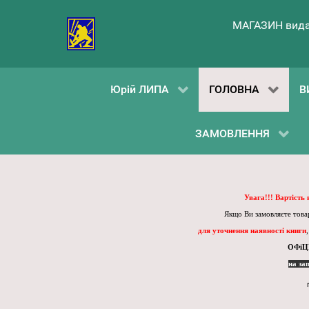
МАГАЗИН вида
Юрій ЛИПА
ГОЛОВНА
В
ЗАМОВЛЕННЯ
Увага!!! Вартість
Якщо Ви замовляєте товар
для уточнення наявності книги
ОФіЦ
на за