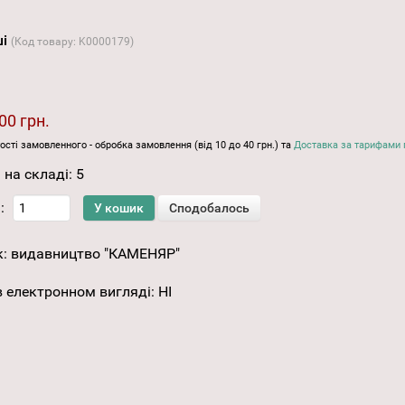
ші
(Код товару:
K0000179
)
00 грн.
ості замовленного - обробка замовлення (від 10 до 40 грн.) та
Доставка за тарифами 
 на складі:
5
:
к:
видавництво "КАМЕНЯР"
 електронном вигляді
:
НІ