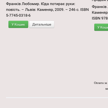
Франків Любомир. Юда потирає руки:
Франків 
повість. – Львів: Каменяр, 2009. – 246 с. ISBN
Каменяр, 
5-7745-0318-6
ISBN 978
У Кошик
Детальніше
У Кош
Оплата за
м