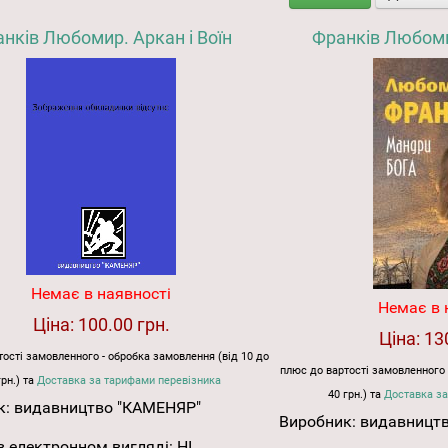
нків Любомир. Аркан і Воїн
Франків Любоми
Немає в наявності
Немає в 
Ціна:
100.00 грн.
Ціна:
13
ості замовленного - обробка замовлення (від 10 до
плюс до вартості замовленного 
грн.) та
Доставка за тарифами перевізника
40 грн.) та
Доставка за
к:
видавництво "КАМЕНЯР"
Виробник:
видавницт
 електронном вигляді:
НІ