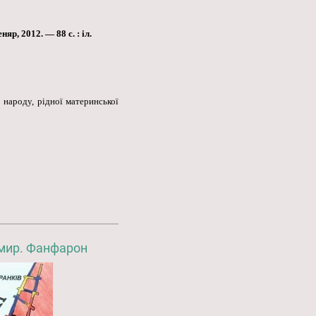
р, 2012. — 88 с. : іл.
 народу, рідної материнської
мир. Фанфарон