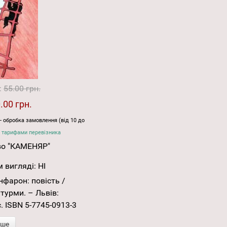
:
55.00 грн.
.00 грн.
- обробка замовлення (від 10 до
 тарифами перевізника
во "КАМЕНЯР"
 вигляді:
НІ
фарон: повість /
турми. – Львів:
. ISBN 5-7745-0913-3
іше