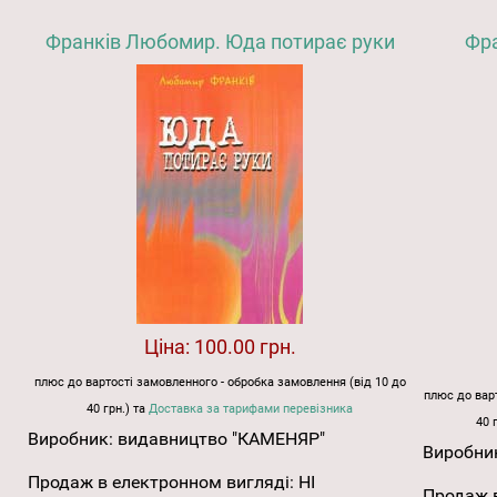
Франків Любомир. Юда потирає руки
Фра
Ціна:
100.00 грн.
плюс до вартості замовленного - обробка замовлення (від 10 до
плюс до варт
40 грн.) та
Доставка за тарифами перевізника
40 
Виробник:
видавництво "КАМЕНЯР"
Виробни
Продаж в електронном вигляді:
НІ
Продаж в