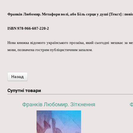
Франків Любомир. Метафори волі, або Біль серця у душі [Текст] : повіст
ISBN 978-966-607-220-2
Нова книжка відомого українського прозаїка, який сьогодні мешкає за м
мови, позначена гострим публіцистичним запалом.
Супутні товари
Франків Любомир. Зіткнення
Ф