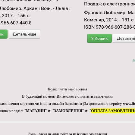
Продаж в електронном
Любомир. Аркан і Воїн. - Львів :
Франків Любомир. Манд
2017. - 156 с.
Каменяр, 2014. - 181 с.
-966-607-440-8
ISBN 978-966-607-286-
ик
Детальніше
У Кошик
Детальн
J
Післясплата замовлення
В будь-який момент Ви зможете оплатити замовлення
 замовлення карткою чи іншим онлайн банкінгом
(За допомогою сервісу
www.li
ожна в розділі "
МАГАЗИН
" ► "
ЗАМОВЛЕННЯ
" ► "
ОПЛАТА ЗАМОВЛЕНН
Будь - ласка не оплачуйте за не існуючі замовлення