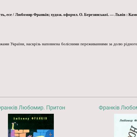
ь, есе / Любомир Франків; худож. оформл. О. Березянської. — Львів : Каменя
ежами України, наскрізь наповнена болісними переживаннями за долю рідного
ранків Любомир. Притон
Франків Любо