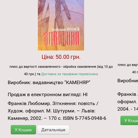
Ціна:
50.00 грн.
плюс до варт
плюс до вартості замовленного - обробка замовлення (від 10 до
40 
40 грн.) та
Доставка за тарифами перевізника
Виробни
Виробник:
видавництво "КАМЕНЯР"
Франків 
Продаж в електронном вигляді:
НІ
оформл. 
Франків Любомир. Зіткнення: повість /
2004. - 1
Худож. оформл. М. Шутурми. – Львів:
Каменяр, 2002. – 170 с. ISBN 5-7745-0948-6
У Кош
У Кошик
Детальніше