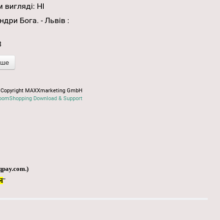
 вигляді:
НІ
ри Бога. - Львів :
8
іше
Copyright MAXXmarketing GmbH
oomShopping Download & Support
qpay.com
.)
Я
"