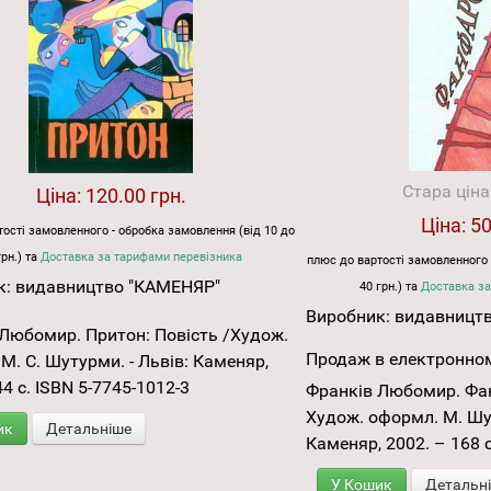
Стара ціна
Ціна:
120.00 грн.
Ціна:
50
ості замовленного - обробка замовлення (від 10 до
грн.) та
Доставка за тарифами перевізника
плюс до вартості замовленного 
к:
видавництво "КАМЕНЯР"
40 грн.) та
Доставка за
Виробник:
видавницт
Любомир. Притон: Повість /Худож.
Продаж в електронном
М. С. Шутурми. - Львів: Каменяр,
44 с. ISBN 5-7745-1012-3
Франків Любомир. Фан
Худож. оформл. М. Шу
ик
Детальніше
Каменяр, 2002. – 168 с
У Кошик
Детальн