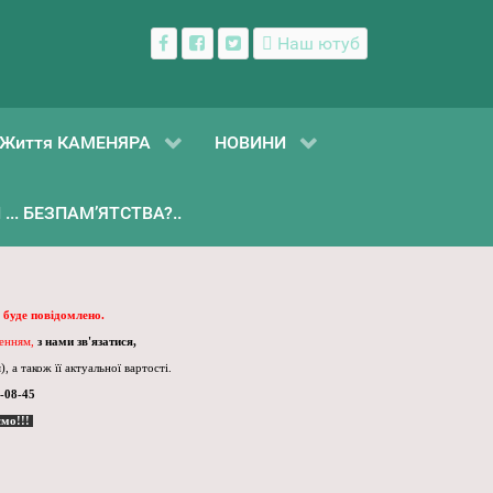
Наш ютуб
Життя КАМЕНЯРА
НОВИНИ
... БЕЗПАМ’ЯТСТВА?..
 буде повідомлено.
ленням,
з нами зв'язатися,
, а також її актуальної вартості.
-08-45
ємо!!!