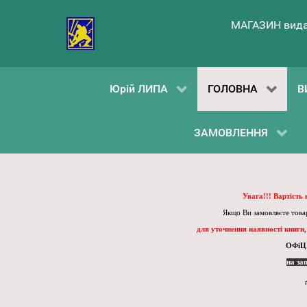
МАГАЗИН вида
Юрій ЛИПА
ГОЛОВНА
В
ЗАМОВЛЕННЯ
Увага!!! Вартість
Якщо Ви замовляєте товар
для уточнення наявності книги
ОФіЦ
на за