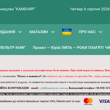
ництва "КАМЕНЯР"
Четвер 6 серпня 2026
ИДАННЯ
МАГАЗИН
ПРО НАС
ФІЛЬТР КНИГ
Проєкт — Юрій ЛИПА — РОКИ ПАМ'ЯТІ ЧИ 
 видань вказаних у каталозі-магазині може бути змінено. При зміні вартості книжок, Вам
 з позначкою "
Немає в наявності
" або
кількість три і меньше то просимо Вас, перед замов
, можливістю її додруку чи наявністю електронної версії e-book(тільки каменярівські видання)
ІЙНА КОМУНІКАЦІЯ - email:
vyd@kamenyar.com.ua
,
Контактний телефон +38-050-315
пити, чи на замовлення через сторінки соціальних мереж та месенджерів ми не відповіда
приймамо до оплати банківські картки VISA, Mastercard та інші.