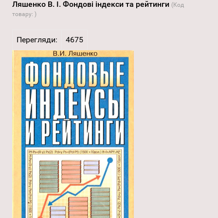
Ляшенко В. І. Фондові індекси та рейтинги
(Код
товару:
)
Перегляди:
4675