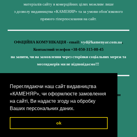
матеріалів сайту в комерційних цілях можливе лише
з дозволу видавництва «КАМЕНЯР» та за умови обов’язкового
прямого гіперпосилання на сайт.
ОФіЦІЙНА КОМУНІКАЦІЯ - email:
vyd@kamenyar.com.ua
,
Контактний телефон +38-050-315-08-45
на запити, чи на замовлення через сторінки соціальних мереж та
месенджерів ми не відповідаємо!!!
Переглядаючи наш сайт видавництва
Кожне наше видання - це внесок у спротив,
«КАМЕНЯР», чи оформлюєте замовлення
у збереження ідентичності та неминучу перемогу України
на сайті, Ви надаєте згоду на обробку
(видавництво «КАМЕНЯР»)
Ваших персональних даних.
ok