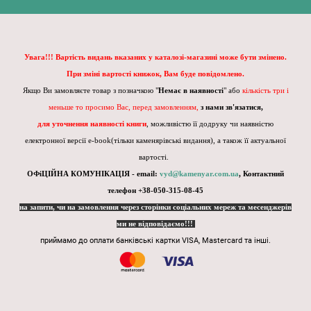
Увага!!! Вартість видань вказаних у каталозі-магазині може бути змінено.
При зміні вартості книжок, Вам буде повідомлено.
Якщо Ви замовляєте товар з позначкою "
Немає в наявності
" або
кількість три і
меньше то просимо Вас, перед замовленням,
з нами зв'язатися,
для уточнення наявності книги
, можливістю її додруку чи наявністю
електронної версії e-book(тільки каменярівські видання), а також її актуальної
вартості.
ОФіЦІЙНА КОМУНІКАЦІЯ - email:
vyd@kamenyar.com.ua
,
Контактний
телефон +38-050-315-08-45
на запити, чи на замовлення через сторінки соціальних мереж та месенджерів
ми не відповідаємо!!!
приймамо до оплати банківські картки VISA, Mastercard та інші.