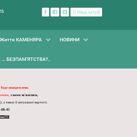
26
Наш ютуб
Життя КАМЕНЯРА
НОВИНИ
... БЕЗПАМ’ЯТСТВА?..
 буде повідомлено.
ленням,
з нами зв'язатися,
, а також її актуальної вартості.
-08-45
ємо!!!