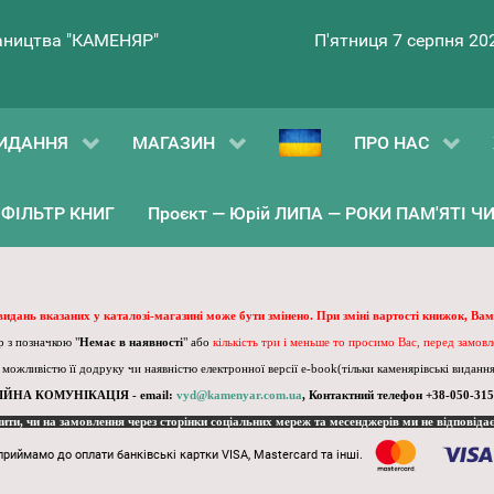
ництва "КАМЕНЯР"
П'ятниця 7 серпня 20
ИДАННЯ
МАГАЗИН
ПРО НАС
ФІЛЬТР КНИГ
Проєкт — Юрій ЛИПА — РОКИ ПАМ'ЯТІ ЧИ 
 видань вказаних у каталозі-магазині може бути змінено. При зміні вартості книжок, Вам
 з позначкою "
Немає в наявності
" або
кількість три і меньше то просимо Вас, перед замов
, можливістю її додруку чи наявністю електронної версії e-book(тільки каменярівські видання)
ІЙНА КОМУНІКАЦІЯ - email:
vyd@kamenyar.com.ua
,
Контактний телефон +38-050-315
пити, чи на замовлення через сторінки соціальних мереж та месенджерів ми не відповіда
приймамо до оплати банківські картки VISA, Mastercard та інші.