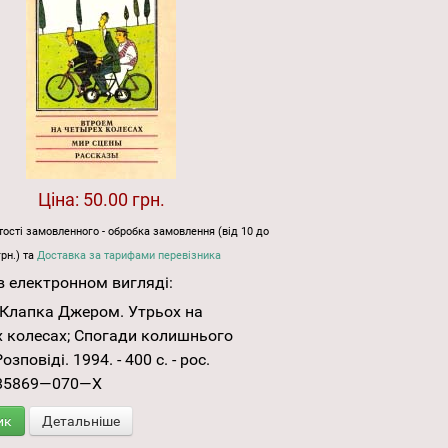
Ціна:
50.00 грн.
ості замовленного - обробка замовлення (від 10 до
грн.) та
Доставка за тарифами перевізника
 електронном вигляді:
Клапка Джером. Утрьох на
 колесах; Спогади колишнього
озповіді. 1994. - 400 с. - рос.
85869—070—X
ик
Детальніше