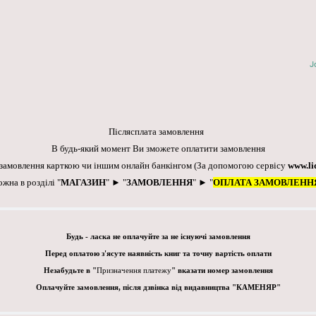
J
Післясплата замовлення
В будь-який момент Ви зможете оплатити замовлення
 замовлення карткою чи іншим онлайн банкінгом
(За допомогою сервісу
www.li
ожна в розділі "
МАГАЗИН
" ► "
ЗАМОВЛЕННЯ
" ► "
ОПЛАТА ЗАМОВЛЕНН
Будь - ласка не оплачуйте за не існуючі замовлення
Перед оплатою з'ясуте наявність книг та точну вартість оплати
Незабудьте в "
Призначення платежу
" вказати номер замовлення
Оплачуйте замовлення, після дзвінка від видавництва "КАМЕНЯР"