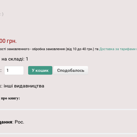
у:
)
00 грн.
ості замовленного - обробка замовлення (від 10 до 40 грн.) та
Доставка за тарифами 
 на складі:
1
:
к:
інші видавництва
 про книгу:
дання
:
Рос.