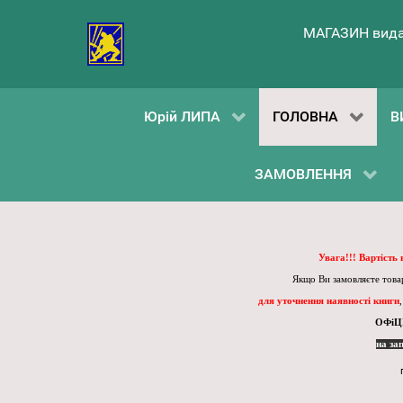
МАГАЗИН вида
Юрій ЛИПА
ГОЛОВНА
В
ЗАМОВЛЕННЯ
Увага!!! Вартість
Якщо Ви замовляєте товар
для уточнення наявності книги
ОФіЦ
на за