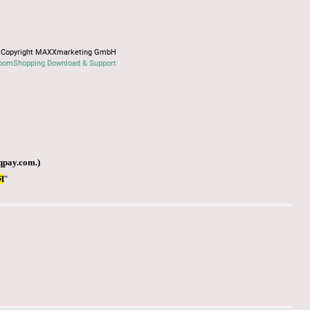
Copyright MAXXmarketing GmbH
oomShopping Download & Support
qpay.com
.)
Я
"