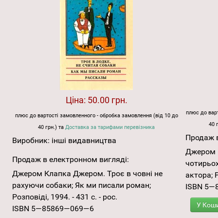
Ціна:
50.00 грн.
плюс до варт
плюс до вартості замовленного - обробка замовлення (від 10 до
40 
40 грн.) та
Доставка за тарифами перевізника
Продаж в
Виробник:
інші видавництва
Джером 
Продаж в електронном вигляді:
чотирьох
Джером Клапка Джером. Троє в човні не
актора; Р
рахуючи собаки; Як ми писали роман;
ISBN 5—
Розповіді, 1994. - 431 с. - рос.
У Кош
ISBN 5—85869—069—6