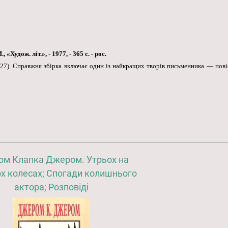
Худож. літ.», - 1977, - 365 с. - рос.
7). Справжня збірка включає один із найкращих творів письменника — повіс
м Клапка Джером. Утрьох на
х колесах; Спогади колишнього
актора; Розповіді