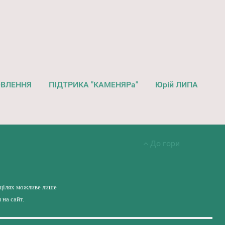
ОВЛЕННЯ
ПІДТРИКА "КАМЕНЯРа"
Юрій ЛИПА
До гори
 цілях можливе лише
на сайт.