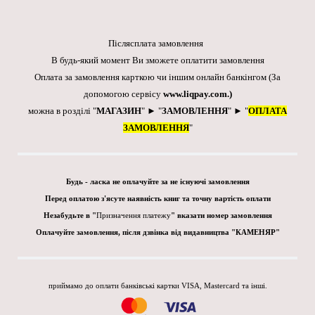
Післясплата замовлення
В будь-який момент Ви зможете оплатити замовлення
Оплата за замовлення карткою чи іншим онлайн банкінгом
(За
допомогою сервісу
www.liqpay.com
.)
можна в розділі "
МАГАЗИН
" ► "
ЗАМОВЛЕННЯ
" ► "
ОПЛАТА
ЗАМОВЛЕННЯ
"
Будь - ласка не оплачуйте за не існуючі замовлення
Перед оплатою з'ясуте наявність книг та точну вартість оплати
Незабудьте в "
Призначення платежу
" вказати номер замовлення
Оплачуйте замовлення, після дзвінка від видавництва "КАМЕНЯР"
приймамо до оплати банківські картки VISA, Mastercard та інші.