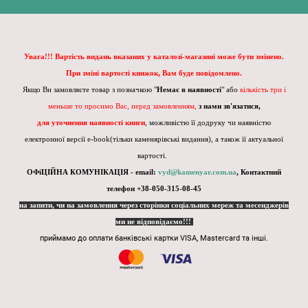
Увага!!! Вартість видань вказаних у каталозі-магазині може бути змінено.
При зміні вартості книжок, Вам буде повідомлено.
Якщо Ви замовляєте товар з позначкою "
Немає в наявності
" або
кількість три і
меньше то просимо Вас, перед замовленням,
з нами зв'язатися,
для уточнення наявності книги
, можливістю її додруку чи наявністю
електронної версії e-book(тільки каменярівські видання), а також її актуальної
вартості.
ОФіЦІЙНА КОМУНІКАЦІЯ - email:
vyd@kamenyar.com.ua
,
Контактний
телефон +38-050-315-08-45
на запити, чи на замовлення через сторінки соціальних мереж та месенджерів
ми не відповідаємо!!!
приймамо до оплати банківські картки VISA, Mastercard та інші.