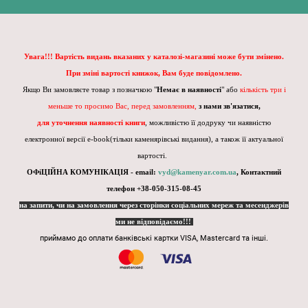
Увага!!! Вартість видань вказаних у каталозі-магазині може бути змінено.
При зміні вартості книжок, Вам буде повідомлено.
Якщо Ви замовляєте товар з позначкою "
Немає в наявності
" або
кількість три і
меньше то просимо Вас, перед замовленням,
з нами зв'язатися,
для уточнення наявності книги
, можливістю її додруку чи наявністю
електронної версії e-book(тільки каменярівські видання), а також її актуальної
вартості.
ОФіЦІЙНА КОМУНІКАЦІЯ - email:
vyd@kamenyar.com.ua
,
Контактний
телефон +38-050-315-08-45
на запити, чи на замовлення через сторінки соціальних мереж та месенджерів
ми не відповідаємо!!!
приймамо до оплати банківські картки VISA, Mastercard та інші.