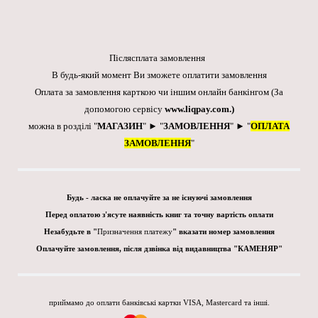
Післясплата замовлення
В будь-який момент Ви зможете оплатити замовлення
Оплата за замовлення карткою чи іншим онлайн банкінгом
(За
допомогою сервісу
www.liqpay.com
.)
можна в розділі "
МАГАЗИН
" ► "
ЗАМОВЛЕННЯ
" ► "
ОПЛАТА
ЗАМОВЛЕННЯ
"
Будь - ласка не оплачуйте за не існуючі замовлення
Перед оплатою з'ясуте наявність книг та точну вартість оплати
Незабудьте в "
Призначення платежу
" вказати номер замовлення
Оплачуйте замовлення, після дзвінка від видавництва "КАМЕНЯР"
приймамо до оплати банківські картки VISA, Mastercard та інші.