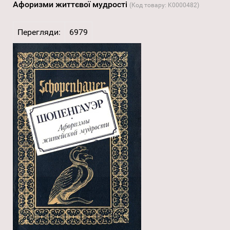
Афоризми життєвої мудрості
(Код товару:
K0000482
)
Перегляди:
6979