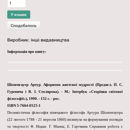
Виробник:
інші видавництва
Інформація про книгу:
Шопенгауер Артур. Афоризми життєвої мудрості (Предисл. П. С.
Гуревича і В. І. Столярова). - М.: Інтербук «Сторінки світової
філософії»), 1990. - 152 с. - рос.
ISBN 5-7664-0525-1
Песимістична філософія німецького філософа Артура Шопенгауера
(22 лютого 1788 - 21 вересня 1860) вплинула на формування поглядів
та творчості Ф. Ніцше. Г. Манна, Е. Гартмана Справжня робота є