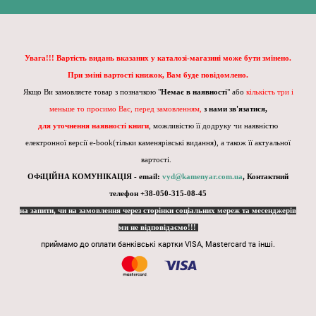
Увага!!! Вартість видань вказаних у каталозі-магазині може бути змінено.
При зміні вартості книжок, Вам буде повідомлено.
Якщо Ви замовляєте товар з позначкою "
Немає в наявності
" або
кількість три і
меньше то просимо Вас, перед замовленням,
з нами зв'язатися,
для уточнення наявності книги
, можливістю її додруку чи наявністю
електронної версії e-book(тільки каменярівські видання), а також її актуальної
вартості.
ОФіЦІЙНА КОМУНІКАЦІЯ - email:
vyd@kamenyar.com.ua
,
Контактний
телефон +38-050-315-08-45
на запити, чи на замовлення через сторінки соціальних мереж та месенджерів
ми не відповідаємо!!!
приймамо до оплати банківські картки VISA, Mastercard та інші.