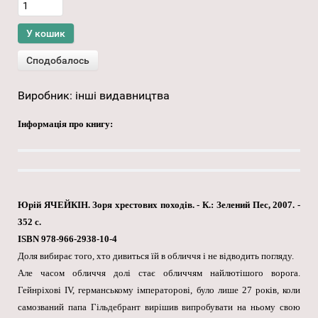
Виробник:
інші видавництва
Інформація про книгу:
Юрій ЯЧЕЙКІН. Зоря хрестових походів. - К.: Зелений Пес, 2007. -
352 с.
ISBN 978-966-2938-10-4
Доля вибирає того, хто дивиться їй в обличчя і не відводить погляду.
Але часом обличчя долі стає обличчям найлютішого ворога.
Гейнріхові IV, германському імператорові, було лише 27 років, коли
самозваний папа Гільдебрант вирішив випробувати на ньому свою