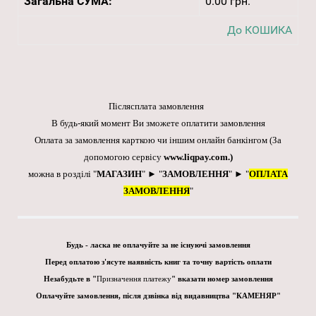
Загальна СУМА:
0.00 грн.
До КОШИКА
Післясплата замовлення
В будь-який момент Ви зможете оплатити замовлення
Оплата за замовлення карткою чи іншим онлайн банкінгом
(За
допомогою сервісу
www.liqpay.com
.)
можна в розділі "
МАГАЗИН
" ► "
ЗАМОВЛЕННЯ
" ► "
ОПЛАТА
ЗАМОВЛЕННЯ
"
Будь - ласка не оплачуйте за не існуючі замовлення
Перед оплатою з'ясуте наявність книг та точну вартість оплати
Незабудьте в "
Призначення платежу
" вказати номер замовлення
Оплачуйте замовлення, після дзвінка від видавництва "КАМЕНЯР"