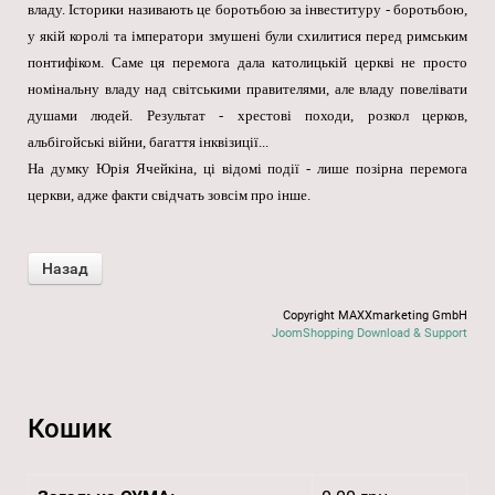
владу. Історики називають це боротьбою за інвеституру - боротьбою,
у якій королі та імператори змушені були схилитися перед римським
понтифіком. Саме ця перемога дала католицькій церкві не просто
номінальну владу над світськими правителями, але владу повелівати
душами людей. Результат - хрестові походи, розкол церков,
альбігойські війни, багаття інквізиції...
На думку Юрія Ячейкіна, ці відомі події - лише позірна перемога
церкви, адже факти свідчать зовсім про інше.
Copyright MAXXmarketing GmbH
JoomShopping Download & Support
Кошик