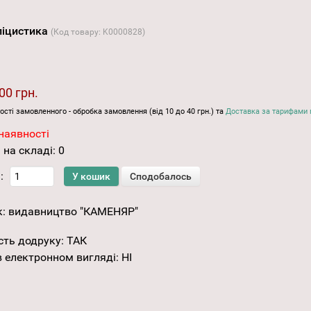
бліцистика
(Код товару:
K0000828
)
00 грн.
ості замовленного - обробка замовлення (від 10 до 40 грн.) та
Доставка за тарифами 
наявності
 на складі:
0
:
к:
видавництво "КАМЕНЯР"
сть додруку
:
ТАК
 електронном вигляді
:
НІ