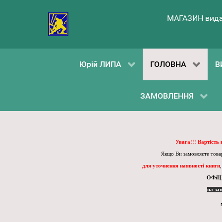
МАГАЗИН вида
Юрій ЛИПА
ГОЛОВНА
В
ЗАМОВЛЕННЯ
Увага!!! Вартість
Якщо Ви замовляєте товар
для уточнення наявності книги
ОФіЦ
на за