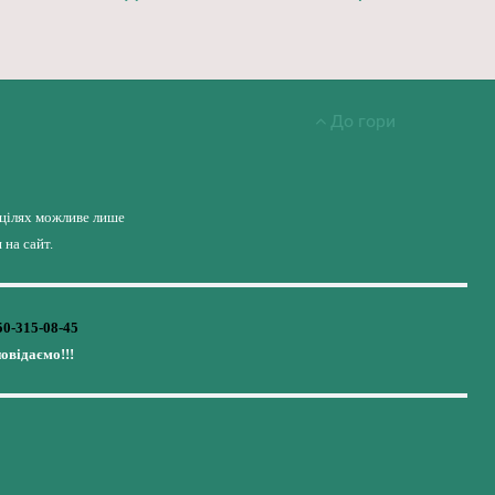
До гори
 цілях можливе лише
на сайт.
50-315-08-45
повідаємо!!!