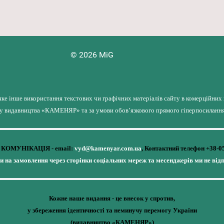
© 2026 MiG
яке інше використання текстових чи графічних матеріалів сайту в комерційних
лу видавництва «КАМЕНЯР» та за умови обов’язкового прямого гіперпосилання 
КОМУНІКАЦІЯ - email:
vyd@kamenyar.com.ua
,
Контактний телефон +38-0
чи на замовлення через сторінки соціальних мереж та месенджерів ми не від
Кожне наше видання - це внесок у спротив,
у збереження ідентичності та неминучу перемогу України
(видавництво «КАМЕНЯР»)