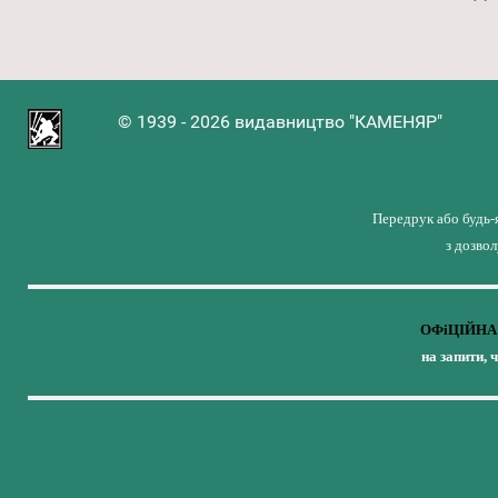
© 1939 - 2026 видавництво "КАМЕНЯР"
Передрук або будь-
з дозво
ОФіЦІЙНА 
на запити, 