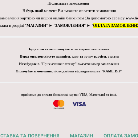
Післясплата замовлення
В будь-який момент Ви зможете оплатити замовлення
 замовлення карткою чи іншим онлайн банкінгом
(За допомогою сервісу
www.li
ожна в розділі "
МАГАЗИН
" ► "
ЗАМОВЛЕННЯ
" ► "
ОПЛАТА ЗАМОВЛЕНН
Будь - ласка не оплачуйте за не існуючі замовлення
Перед оплатою з'ясуте наявність книг та точну вартість оплати
Незабудьте в "
Призначення платежу
" вказати номер замовлення
Оплачуйте замовлення, після дзвінка від видавництва "КАМЕНЯР"
приймамо до оплати банківські картки VISA, Mastercard та інші.
СТАВКА ТА ПОВЕРНЕННЯ
МАГАЗИН
ОПЛАТА ЗАМ