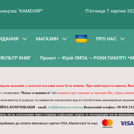
ництва "КАМЕНЯР"
П'ятниця 7 серпня 20
ИДАННЯ
МАГАЗИН
ПРО НАС
ФІЛЬТР КНИГ
Проєкт — Юрій ЛИПА — РОКИ ПАМ'ЯТІ ЧИ 
 видань вказаних у каталозі-магазині може бути змінено. При зміні вартості книжок, Вам
 з позначкою "
Немає в наявності
" або
кількість три і меньше то просимо Вас, перед замов
, можливістю її додруку чи наявністю електронної версії e-book(тільки каменярівські видання)
ІЙНА КОМУНІКАЦІЯ - email:
vyd@kamenyar.com.ua
,
Контактний телефон +38-050-315
пити, чи на замовлення через сторінки соціальних мереж та месенджерів ми не відповіда
приймамо до оплати банківські картки VISA, Mastercard та інші.