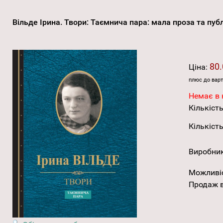
Вільде Ірина. Твори: Таємнича пара: мала проза та пу
80.
Ціна:
плюс до варт
Немає в 
Кількість
Кількість
Виробни
Можливі
Продаж в