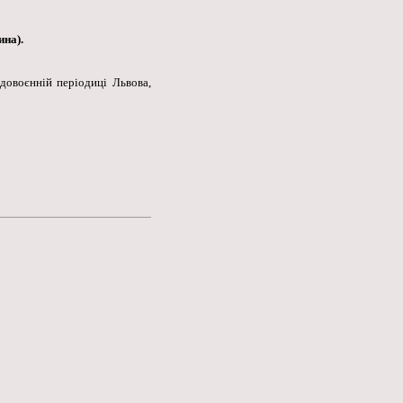
ина).
 довоєнній періодиці Львова,