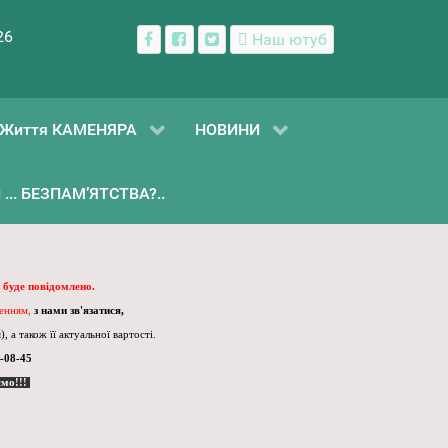
26
Наш ютуб
Життя КАМЕНЯРА
НОВИНИ
... БЕЗПАМ’ЯТСТВА?..
 буде повідомлено.
ленням,
з нами зв'язатися,
, а також її актуальної вартості.
-08-45
ємо!!!